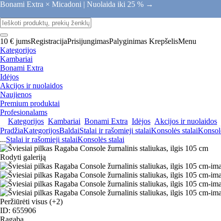
Bonami Extra × Micadoni |
Nuolaida iki 25 % →
10 € jums
Registracija
Prisijungimas
Palyginimas
Krepšelis
Menu
Kategorijos
Kambariai
Bonami Extra
Idėjos
Akcijos ir nuolaidos
Naujienos
Premium produktai
Profesionalams
Kategorijos
Kambariai
Bonami Extra
Idėjos
Akcijos ir nuolaidos
Pradžia
Kategorijos
Baldai
Stalai ir rašomieji stalai
Konsolės stalai
Konsolė
...
Stalai ir rašomieji stalai
Konsolės stalai
Rodyti galeriją
Peržiūrėti visus
(+2)
ID: 655906
Ragaba