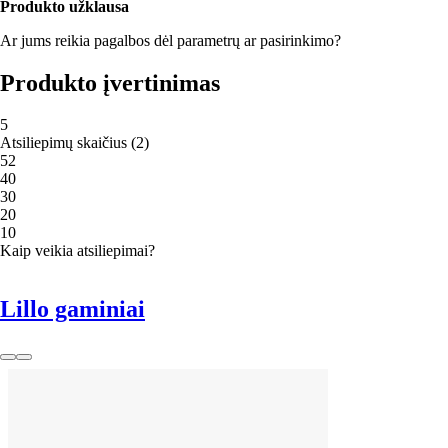
Produkto užklausa
Ar jums reikia pagalbos dėl parametrų ar pasirinkimo?
Produkto įvertinimas
5
Atsiliepimų skaičius
(
2
)
5
2
4
0
3
0
2
0
1
0
Kaip veikia atsiliepimai?
Lillo gaminiai