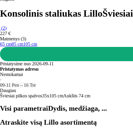
Konsolinis staliukas Lillo
Šviesia
(
2
)
227 €
Matmenys (3)
65 cm
85 cm
105 cm
Pristatysime nuo 2026‑09‑11
Pristatymas adresu
Nemokamai
·
09‑11 Pen – 16 Tre
Daugiau
Šviesiai pilkos spalvos
35x105 cm
Aukštis 74 cm
Visi parametrai
Dydis, medžiaga, ...
Atraskite visą Lillo asortimentą