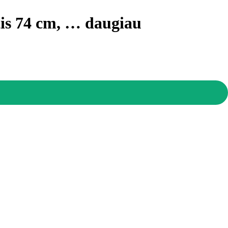
tis 74 cm
, …
daugiau