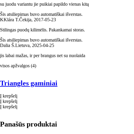
su juodu variantu jie puikiai papildo vienas kitą
Šis atsiliepimas buvo automatiškai išverstas.
K
Klára T.
Čekija
,
2017‑05‑23
Stilingas puodų kilimėlis. Pakankamai storas.
Šis atsiliepimas buvo automatiškai išverstas.
Dalia Š.
Lietuva
,
2025‑04‑25
jis labai mažas, ir per brangus net su nuolaida
visos apžvalgos
(
4
)
Triangles gaminiai
Į krepšelį
Į krepšelį
Į krepšelį
Panašūs produktai