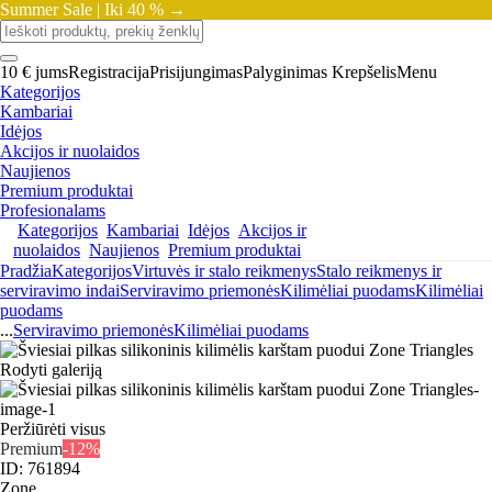
Summer Sale |
Iki 40 % →
10 € jums
Registracija
Prisijungimas
Palyginimas
Krepšelis
Menu
Kategorijos
Kambariai
Idėjos
Akcijos ir nuolaidos
Naujienos
Premium produktai
Profesionalams
Kategorijos
Kambariai
Idėjos
Akcijos ir
nuolaidos
Naujienos
Premium produktai
Pradžia
Kategorijos
Virtuvės ir stalo reikmenys
Stalo reikmenys ir
serviravimo indai
Serviravimo priemonės
Kilimėliai puodams
Kilimėliai
puodams
...
Serviravimo priemonės
Kilimėliai puodams
Rodyti galeriją
Peržiūrėti visus
Premium
-12%
ID: 761894
Zone