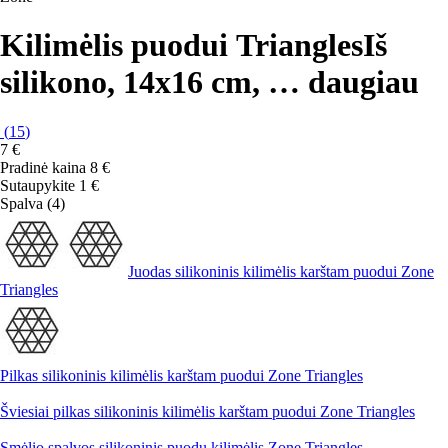
Kilimėlis puodui Triangles
Iš
silikono, 14x16 cm
, …
daugiau
(
15
)
7 €
Pradinė kaina
8 €
Sutaupykite 1 €
Spalva (4)
Juodas silikoninis kilimėlis karštam puodui Zone
Triangles
Pilkas silikoninis kilimėlis karštam puodui Zone Triangles
Šviesiai pilkas silikoninis kilimėlis karštam puodui Zone Triangles
Smėlio spalvos silikoninis puodų kilimėlis Zone Triangles