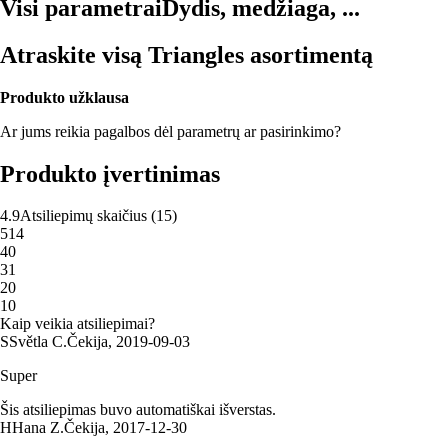
Visi parametrai
Dydis, medžiaga, ...
Atraskite visą Triangles asortimentą
Produkto užklausa
Ar jums reikia pagalbos dėl parametrų ar pasirinkimo?
Produkto įvertinimas
4.9
Atsiliepimų skaičius
(
15
)
5
14
4
0
3
1
2
0
1
0
Kaip veikia atsiliepimai?
S
Světla C.
Čekija
,
2019‑09‑03
Super
Šis atsiliepimas buvo automatiškai išverstas.
H
Hana Z.
Čekija
,
2017‑12‑30