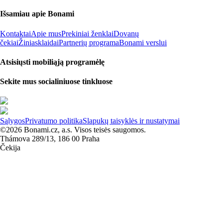
Išsamiau apie Bonami
Kontaktai
Apie mus
Prekiniai ženklai
Dovanų
čekiai
Žiniasklaidai
Partnerių programa
Bonami verslui
Atsisiųsti mobiliąją programėlę
Sekite mus socialiniuose tinkluose
Sąlygos
Privatumo politika
Slapukų taisyklės ir nustatymai
©2026 Bonami.cz, a.s. Visos teisės saugomos.
Thámova 289/13, 186 00 Praha
Čekija