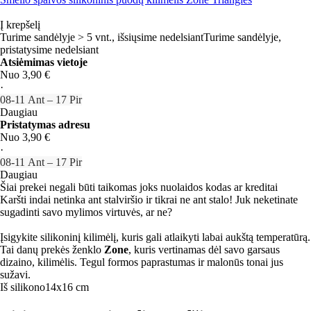
Į krepšelį
Turime sandėlyje > 5 vnt., išsiųsime nedelsiant
Turime sandėlyje,
pristatysime nedelsiant
Atsiėmimas vietoje
Nuo 3,90 €
·
08‑11 Ant – 17 Pir
Daugiau
Pristatymas adresu
Nuo 3,90 €
·
08‑11 Ant – 17 Pir
Daugiau
Šiai prekei negali būti taikomas joks nuolaidos kodas ar kreditai
Karšti indai netinka ant stalviršio ir tikrai ne ant stalo! Juk neketinate
sugadinti savo mylimos virtuvės, ar ne?
Įsigykite silikoninį kilimėlį, kuris gali atlaikyti labai aukštą temperatūrą.
Tai danų prekės ženklo
Zone
, kuris vertinamas dėl savo garsaus
dizaino, kilimėlis. Tegul formos paprastumas ir malonūs tonai jus
sužavi.
Iš silikono
14x16 cm