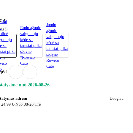
7 €
esiai
Juodo
a
Rudo ąžuolo
va (3)
ąžuolo
olinė
valgomojo
valgomojo
gomojo
kėdė su
kėdė su
ė su
tamsiai pilka
tamsiai pilka
siai pilka
sėdyne
sėdyne
yne
"Rowico
Rowico
wico
Cato
Cato
o
epšelį
statysime nuo 2026‑08‑26
statymas adresu
Daugiau
 24,99 €
·
Nuo 08‑26 Tre