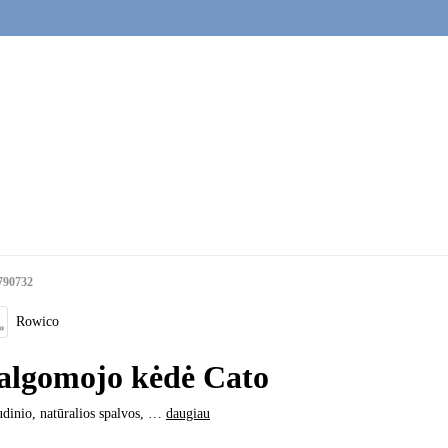
790732
Rowico
algomojo kėdė Cato
udinio, natūralios spalvos
, …
daugiau