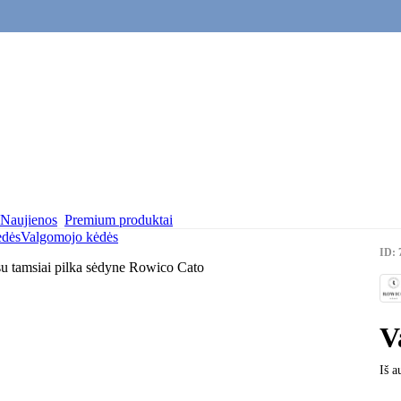
Naujienos
Premium produktai
dės
Valgomojo kėdės
ID: 
V
Iš a