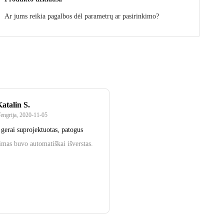
Ar jums reikia pagalbos dėl parametrų ar pasirinkimo?
atalin S.
engrija
,
2020‑11‑05
gerai suprojektuotas, patogus
pimas buvo automatiškai išverstas.