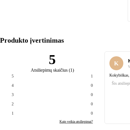
gražiai kaip pats miškas, pasitikėkite juo. "Rowico" prekės
ženklas.
Produkto įvertinimas
5
K
K
V
Atsiliepimų skaičius
(
1
)
Kokybiškas, 
5
1
Šis atsilie
4
0
3
0
2
0
1
0
Kaip veikia atsiliepimai?