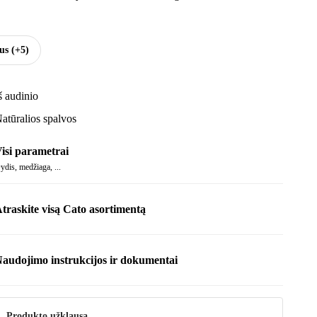
sus
(+5)
š audinio
atūralios spalvos
isi parametrai
ydis, medžiaga, ...
traskite visą Cato asortimentą
audojimo instrukcijos ir dokumentai
nstrukcija
Produkto užklausa