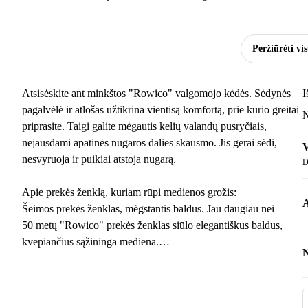
Peržiūrėti vi
Atsisėskite ant minkštos "Rowico" valgomojo kėdės. Sėdynės
I
pagalvėlė ir atlošas užtikrina vientisą komfortą, prie kurio greitai
N
priprasite. Taigi galite mėgautis kelių valandų pusryčiais,
nejausdami apatinės nugaros dalies skausmo. Jis gerai sėdi,
V
nesvyruoja ir puikiai atstoja nugarą.
D
Apie prekės ženklą, kuriam rūpi medienos grožis:
A
Šeimos prekės ženklas, mėgstantis baldus. Jau daugiau nei
50 metų "Rowico" prekės ženklas siūlo elegantiškus baldus,
kvepiančius sąžininga mediena.
N
Šis prekės ženklas atsižvelgia į naujausias tendencijas, tačiau
I
išlaiko unikalų charakterį, kuris dera su beveik visais interjero
stiliais. Jei ieškote pasjanso, kuris atrodytų ir kvepėtų taip pat