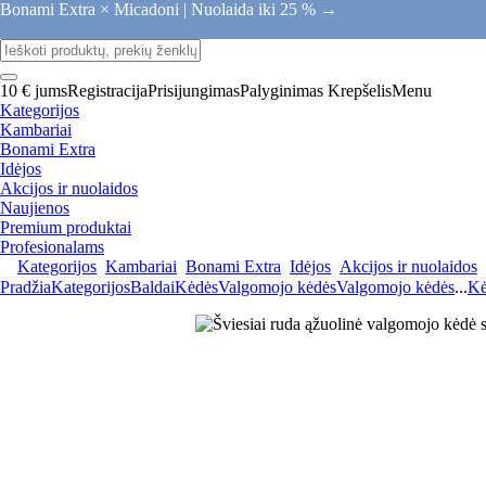
Bonami Extra × Micadoni |
Nuolaida iki 25 % →
10 € jums
Registracija
Prisijungimas
Palyginimas
Krepšelis
Menu
Kategorijos
Kambariai
Bonami Extra
Idėjos
Akcijos ir nuolaidos
Naujienos
Premium produktai
Profesionalams
Kategorijos
Kambariai
Bonami Extra
Idėjos
Akcijos ir nuolaidos
Pradžia
Kategorijos
Baldai
Kėdės
Valgomojo kėdės
Valgomojo kėdės
...
Kė