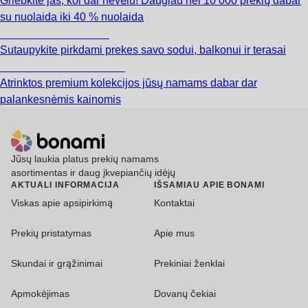
Griebkite jas, kol dar nevėlu! Daugiau nei 10 000 prekių dabar
su nuolaida iki 40 % nuolaida
Sodas su nuolaida
Sutaupykite pirkdami prekes savo sodui, balkonui ir terasai
Premium su nuolaida
Atrinktos premium kolekcijos jūsų namams dabar dar
palankesnėmis kainomis
Jūsų laukia platus prekių namams
asortimentas ir daug įkvepiančių idėjų
AKTUALI INFORMACIJA
IŠSAMIAU APIE BONAMI
Viskas apie apsipirkimą
Kontaktai
Prekių pristatymas
Apie mus
Skundai ir grąžinimai
Prekiniai ženklai
Apmokėjimas
Dovanų čekiai