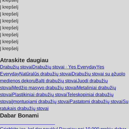
Į krepšelį
Į krepšelį
Į krepšelį
Į krepšelį
Į krepšelį
Į krepšelį
Į krepšelį
Į krepšelį
Atraskite daugiau
Drabužių stovai
Drabužių stovai · Yes Everyday
Yes
Everyday
Natūralūs drabužių stovai
Drabužių stovai su ąžuolo
medienos dekoru
Balti drabužių stovai
Juodi drabužių
stovai
Medžio masyvo drabužių stovai
Metaliniai drabužių
stovai
Plastikiniai drabužių stovai
Teleskopiniai drabužių
stovai
Įmontuojami drabužių stovai
Pastatomi drabužių stovai
Su
ratukais drabužių stovai
Dabar Bonami
Summer Sale iki -40 %