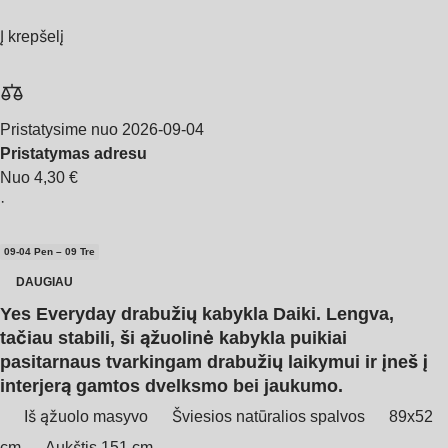
Į krepšelį
Pristatysime nuo 2026‑09‑04
Pristatymas adresu
Nuo 4,30 €
·
09‑04 Pen – 09 Tre
DAUGIAU
Yes Everyday drabužių kabykla Daiki. Lengva,
tačiau stabili, ši ąžuolinė kabykla puikiai
pasitarnaus tvarkingam drabužių laikymui ir įneš į
interjerą gamtos dvelksmo bei jaukumo.
Iš ąžuolo masyvo
Šviesios natūralios spalvos
89x52
cm
Aukštis 151 cm