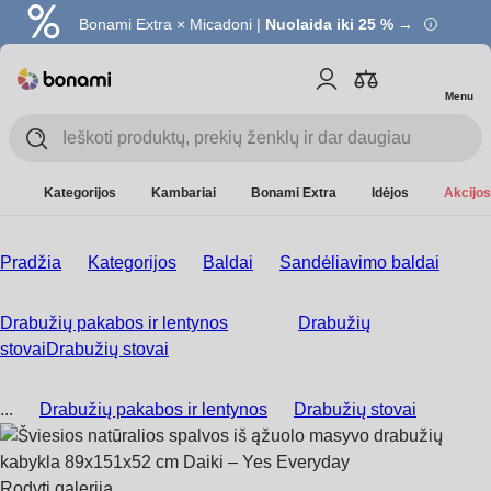
Bonami Extra × Micadoni |
Nuolaida iki 25 % →
Menu
Kategorijos
Kambariai
Bonami Extra
Idėjos
Akcijos
Pradžia
Kategorijos
Baldai
Sandėliavimo baldai
Drabužių pakabos ir lentynos
Drabužių
stovai
Drabužių stovai
...
Drabužių pakabos ir lentynos
Drabužių stovai
Rodyti galeriją