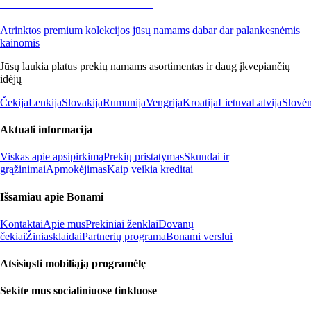
Premium su nuolaida
Atrinktos premium kolekcijos jūsų namams dabar dar palankesnėmis
kainomis
Jūsų laukia platus prekių namams asortimentas ir daug įkvepiančių
idėjų
Čekija
Lenkija
Slovakija
Rumunija
Vengrija
Kroatija
Lietuva
Latvija
Slovėn
Aktuali informacija
Viskas apie apsipirkimą
Prekių pristatymas
Skundai ir
grąžinimai
Apmokėjimas
Kaip veikia kreditai
Išsamiau apie Bonami
Kontaktai
Apie mus
Prekiniai ženklai
Dovanų
čekiai
Žiniasklaidai
Partnerių programa
Bonami verslui
Atsisiųsti mobiliąją programėlę
Sekite mus socialiniuose tinkluose