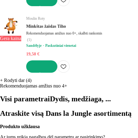
Į KREPŠELĮ
Moulin Roty
Minkštas žaislas Tiho
Rekomenduojamas amžius nuo 0+, skalbti rankomis
Gera kaina
(
1
)
Sandėlyje
Paskutiniai vienetai
19,50 €
Į KREPŠELĮ
+
Rodyti dar (4)
Rekomenduojamas amžius nuo 4+
Visi parametrai
Dydis, medžiaga, ...
Atraskite visą Dans la Jungle asortimentą
Produkto užklausa
Ar jums reikia pagalbos dėl parametrų ar pasirinkimo?