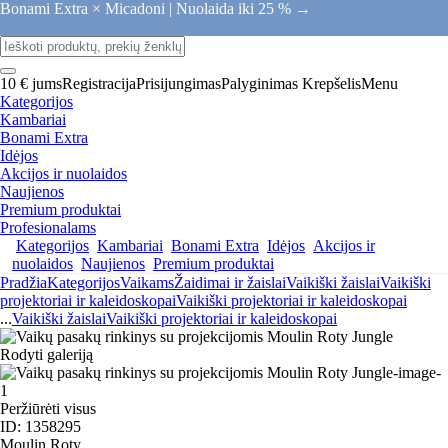
Bonami Extra × Micadoni |
Nuolaida iki 25 % →
10 € jums
Registracija
Prisijungimas
Palyginimas
Krepšelis
Menu
Kategorijos
Kambariai
Bonami Extra
Idėjos
Akcijos ir nuolaidos
Naujienos
Premium produktai
Profesionalams
Kategorijos
Kambariai
Bonami Extra
Idėjos
Akcijos ir
nuolaidos
Naujienos
Premium produktai
Pradžia
Kategorijos
Vaikams
Žaidimai ir žaislai
Vaikiški žaislai
Vaikiški
projektoriai ir kaleidoskopai
Vaikiški projektoriai ir kaleidoskopai
...
Vaikiški žaislai
Vaikiški projektoriai ir kaleidoskopai
Rodyti galeriją
Peržiūrėti visus
ID: 1358295
Moulin Roty