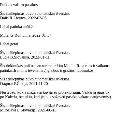
Puikios vakaro pasakos
Šis atsiliepimas buvo automatiškai išverstas.
Dalia R.
Lietuva
,
2022‑02‑05
Labai patinka anūkėlei
Mihai G.
Rumunija
,
2022‑01‑17
Labai gerai
Šis atsiliepimas buvo automatiškai išverstas.
Lucia B.
Slovakija
,
2022‑01‑11
Šis rinkinukas puikus, jau turime ir kitų Moulin Rota rites ir vaikams
patinka..Ir mums tėveliams :) gražios ir gražios nuotraukos.
Šis atsiliepimas buvo automatiškai išverstas.
Dagmar P.
Čekija
,
2021‑11‑20
Nustebau, kokia maža yra knyga su projektoriumi. Vaikai ją gaus tik
po Kalėdų, bet tikiu, kad jie bus sužavėti pasakų vakaro naujovėmis:)
Šis atsiliepimas buvo automatiškai išverstas.
Miroslava L.
Slovakija
,
2021‑06‑18