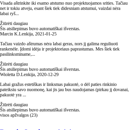
Visada aštrinkite iki esamo atstumo nuo projektuojamos srities. Tačiau
net ir tokiu atveju, esant šiek tiek didesniam atstumui, vaizdai nėra
labai ryš...
Žiūrėti daugiau
Šis atsiliepimas buvo automatiškai išverstas.
Marcin K.
Lenkija
,
2021‑01‑25
Tačiau vaizdo aštrumas nėra labai geras, nors jį galima reguliuoti
rankenėle. Įdomi idėja ir projektoriaus paprastumas. Mes šiek tiek
pasilinksminame,...
Žiūrėti daugiau
Šis atsiliepimas buvo automatiškai išverstas.
Wioletta D.
Lenkija
,
2020‑12‑29
Labai gražus estetiškas ir linksmas pakuotė, o dėl paties rinkinio
pateiksiu savo nuomonę, kai jis jau bus naudojamas (pirkau jį dovanai,
pakuotė yra ...
Žiūrėti daugiau
Šis atsiliepimas buvo automatiškai išverstas.
visos apžvalgos
(
23
)