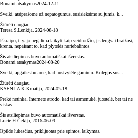
Bonami atsakymas
2024‑12‑11
Sveiki, atsiprašome už nepatogumus, susisieksime su jumis, k...
Žiūrėti daugiau
Teresa S.
Lenkija
,
2024‑08‑18
Iškraipo, t. y. jo negalima laikyti kaip veidrodžio, jis lengvai braižosi,
krenta, nepaisant to, kad plytelės nuriebalintos.
Šis atsiliepimas buvo automatiškai išverstas.
Bonami atsakymas
2024‑08‑20
Sveiki, apgailestaujame, kad nusivylėte gaminiu. Kolegos sus...
Žiūrėti daugiau
KSENIJA K.
Kroatija
,
2024‑05‑18
Prekė netinka. Internete atrodo, kad tai asmenukė. juostelė, bet tai ne
viskas.
Šis atsiliepimas buvo automatiškai išverstas.
Lucie H.
Čekija
,
2016‑06‑09
Išpildė lūkesčius, priklijuotas prie spintos, laikymas.