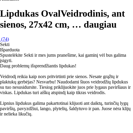
Lipdukas Oval
Veidrodinis, ant
sienos, 27x42 cm
, …
daugiau
(
74
)
Sekti
Išparduota
Spustelėkite Sekti ir mes jums pranešime, kai gaminį vėl bus galima
įsigyti.
Daug problemų išsprendžiantis lipdukas!
Veidrodį reikia kaip nors pritvirtinti prie sienos. Nesate grąžtų ir
plaktukų gerbėjas? Nesvarbu! Naudodami šiuos veidrodžių lipdukus
su tuo nesusidursite. Tiesiog priklijuokite juos prie lygaus paviršiaus ir
viskas. Lipdukas turi aiškų atspindį kaip tikras veidrodis.
Lipnius lipdukus galima pakartotinai klijuoti ant daiktų, turinčių lygų
paviršių, pavyzdžiui, lango, plytelių, šaldytuvo ir pan. Juose nėra klijų
ir nelieka likučių.