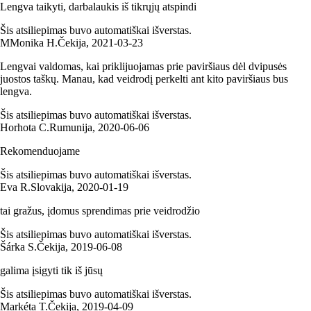
Lengva taikyti, darbalaukis iš tikrųjų atspindi
Šis atsiliepimas buvo automatiškai išverstas.
M
Monika H.
Čekija
,
2021‑03‑23
Lengvai valdomas, kai priklijuojamas prie paviršiaus dėl dvipusės
juostos taškų. Manau, kad veidrodį perkelti ant kito paviršiaus bus
lengva.
Šis atsiliepimas buvo automatiškai išverstas.
Horhota C.
Rumunija
,
2020‑06‑06
Rekomenduojame
Šis atsiliepimas buvo automatiškai išverstas.
Eva R.
Slovakija
,
2020‑01‑19
tai gražus, įdomus sprendimas prie veidrodžio
Šis atsiliepimas buvo automatiškai išverstas.
Šárka S.
Čekija
,
2019‑06‑08
galima įsigyti tik iš jūsų
Šis atsiliepimas buvo automatiškai išverstas.
Markéta T.
Čekija
,
2019‑04‑09