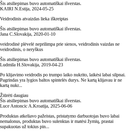
Šis atsiliepimas buvo automatiškai išverstas.
KAIRI N.
Estija
,
2024‑05‑25
Veidrodinis atvaizdas lieka iškreiptas
Šis atsiliepimas buvo automatiškai išverstas.
Jana C.
Slovakija
,
2020‑01‑10
veidrodinė plėvelė neprilimpa prie sienos, veidrodinis vaizdas ne
veidrodinis, o neryškus
Šis atsiliepimas buvo automatiškai išverstas.
Ludmila H.
Slovakija
,
2019‑04‑23
Po klijavimo veidrodis po trumpo laiko nukrito, laikėsi labai silpnai.
Pagrindas yra lygios baltos spintelės durys. Ne kartą klijavau ir ne
kartą nukr...
Žiūrėti daugiau
Šis atsiliepimas buvo automatiškai išverstas.
Luce Antoncic A.
Kroatija
,
2025‑06‑06
Produktas atkeliavo pažeistas, pristatymo darbuotojas buvo labai
nemalonus, produktas buvo sulenktas ir matėsi žymių, prastai
supakuotas už tokius pin...