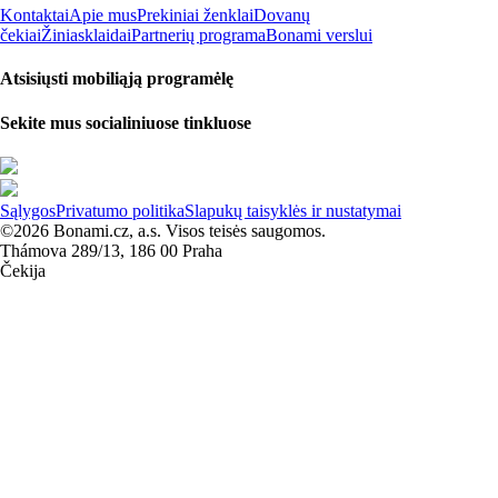
Kontaktai
Apie mus
Prekiniai ženklai
Dovanų
čekiai
Žiniasklaidai
Partnerių programa
Bonami verslui
Atsisiųsti mobiliąją programėlę
Sekite mus socialiniuose tinkluose
Sąlygos
Privatumo politika
Slapukų taisyklės ir nustatymai
©2026 Bonami.cz, a.s. Visos teisės saugomos.
Thámova 289/13, 186 00 Praha
Čekija