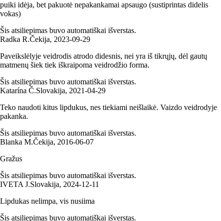
puiki idėja, bet pakuotė nepakankamai apsaugo (sustiprintas didelis
vokas)
Šis atsiliepimas buvo automatiškai išverstas.
Radka R.
Čekija
,
2023‑09‑29
Paveikslėlyje veidrodis atrodo didesnis, nei yra iš tikrųjų, dėl gautų
matmenų šiek tiek iškraipoma veidrodžio forma.
Šis atsiliepimas buvo automatiškai išverstas.
Katarína Č.
Slovakija
,
2021‑04‑29
Teko naudoti kitus lipdukus, nes tiekiami neišlaikė. Vaizdo veidrodyje
pakanka.
Šis atsiliepimas buvo automatiškai išverstas.
Blanka M.
Čekija
,
2016‑06‑07
Gražus
Šis atsiliepimas buvo automatiškai išverstas.
IVETA J.
Slovakija
,
2024‑12‑11
Lipdukas nelimpa, vis nusiima
Šis atsiliepimas buvo automatiškai išverstas.