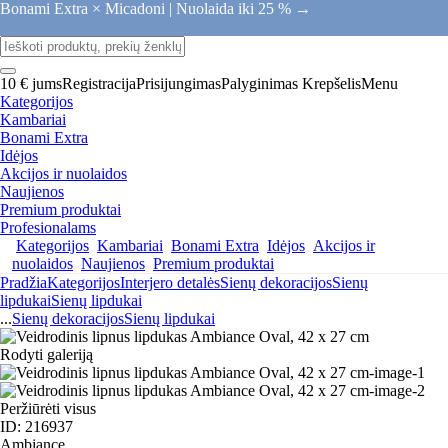
Bonami Extra × Micadoni |
Nuolaida iki 25 % →
10 € jums
Registracija
Prisijungimas
Palyginimas
Krepšelis
Menu
Kategorijos
Kambariai
Bonami Extra
Idėjos
Akcijos ir nuolaidos
Naujienos
Premium produktai
Profesionalams
Kategorijos
Kambariai
Bonami Extra
Idėjos
Akcijos ir
nuolaidos
Naujienos
Premium produktai
Pradžia
Kategorijos
Interjero detalės
Sienų dekoracijos
Sienų
lipdukai
Sienų lipdukai
...
Sienų dekoracijos
Sienų lipdukai
Rodyti galeriją
Peržiūrėti visus
ID: 216937
Ambiance