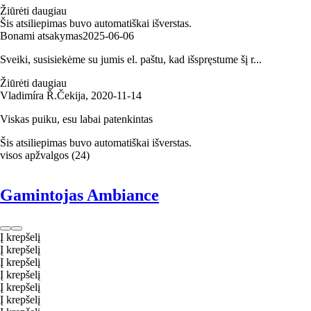
Žiūrėti daugiau
Šis atsiliepimas buvo automatiškai išverstas.
Bonami atsakymas
2025‑06‑06
Sveiki, susisiekėme su jumis el. paštu, kad išspręstume šį r...
Žiūrėti daugiau
Vladimíra Ř.
Čekija
,
2020‑11‑14
Viskas puiku, esu labai patenkintas
Šis atsiliepimas buvo automatiškai išverstas.
visos apžvalgos
(
24
)
Gamintojas Ambiance
Į krepšelį
Į krepšelį
Į krepšelį
Į krepšelį
Į krepšelį
Į krepšelį