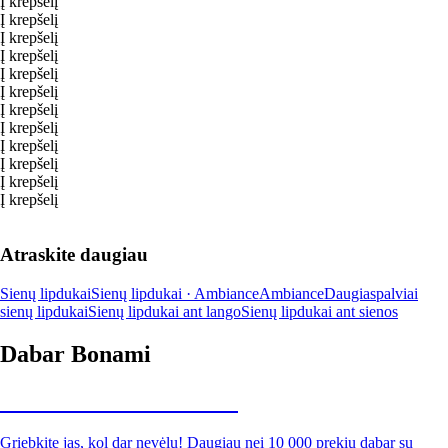
Į krepšelį
Į krepšelį
Į krepšelį
Į krepšelį
Į krepšelį
Į krepšelį
Į krepšelį
Į krepšelį
Į krepšelį
Į krepšelį
Į krepšelį
Į krepšelį
Atraskite daugiau
Sienų lipdukai
Sienų lipdukai · Ambiance
Ambiance
Daugiaspalviai
sienų lipdukai
Sienų lipdukai ant lango
Sienų lipdukai ant sienos
Dabar Bonami
Summer Sale iki -40 %
Griebkite jas, kol dar nevėlu! Daugiau nei 10 000 prekių dabar su