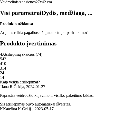
Veidrodinis
Ant sienos
27x42 cm
Visi parametrai
Dydis, medžiaga, ...
Produkto užklausa
Ar jums reikia pagalbos dėl parametrų ar pasirinkimo?
Produkto įvertinimas
4
Atsiliepimų skaičius
(
74
)
5
42
4
10
3
14
2
4
1
4
Kaip veikia atsiliepimai?
J
Jana R.
Čekija
,
2024‑01‑27
Paprastas veidrodžio klijavimo ir visiško pakeitimo būdas.
Šis atsiliepimas buvo automatiškai išverstas.
K
Kateřina K.
Čekija
,
2023‑05‑17