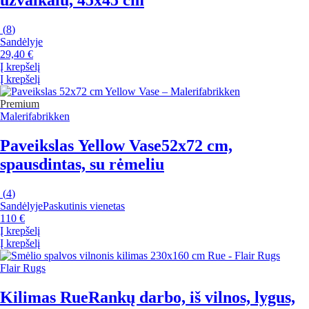
užvalkalu, 45x45 cm
(
8
)
Sandėlyje
29,40 €
Į krepšelį
Į krepšelį
Premium
Malerifabrikken
Paveikslas Yellow Vase
52x72 cm,
spausdintas, su rėmeliu
(
4
)
Sandėlyje
Paskutinis vienetas
110 €
Į krepšelį
Į krepšelį
Flair Rugs
Kilimas Rue
Rankų darbo, iš vilnos, lygus,