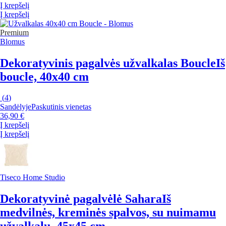
Į krepšelį
Į krepšelį
Premium
Blomus
Dekoratyvinis pagalvės užvalkalas Boucle
Iš
boucle, 40x40 cm
(
4
)
Sandėlyje
Paskutinis vienetas
36,90 €
Į krepšelį
Į krepšelį
Tiseco Home Studio
Dekoratyvinė pagalvėlė Sahara
Iš
medvilnės, kreminės spalvos, su nuimamu