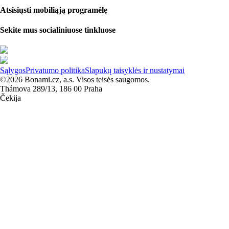
Atsisiųsti mobiliąją programėlę
Sekite mus socialiniuose tinkluose
Sąlygos
Privatumo politika
Slapukų taisyklės ir nustatymai
©2026 Bonami.cz, a.s. Visos teisės saugomos.
Thámova 289/13, 186 00 Praha
Čekija