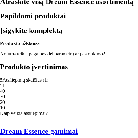
Atraskite visą Dream Essence asortimentą
Papildomi produktai
Įsigykite komplektą
Produkto užklausa
Ar jums reikia pagalbos dėl parametrų ar pasirinkimo?
Produkto įvertinimas
5
Atsiliepimų skaičius
(
1
)
5
1
4
0
3
0
2
0
1
0
Kaip veikia atsiliepimai?
Dream Essence gaminiai