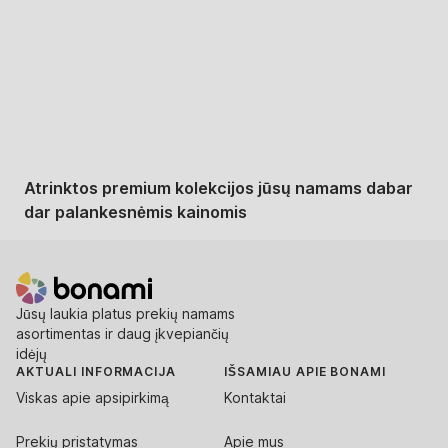
Premium su
nuolaida
Atrinktos premium kolekcijos jūsų namams dabar
dar palankesnėmis kainomis
Jūsų laukia platus prekių namams
asortimentas ir daug įkvepiančių
idėjų
AKTUALI INFORMACIJA
IŠSAMIAU APIE BONAMI
Viskas apie apsipirkimą
Kontaktai
Prekių pristatymas
Apie mus