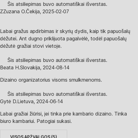
Šis atsiliepimas buvo automatiškai išverstas.
Z
Zuzana O.
Čekija
,
2025‑02‑07
Labai gražus apdirbimas ir skyrių dydis, kaip tik papuošalų
dėžutei. Ant dugno priklijuota pagalvėlė, todėl papuošalų
dėžutė gražiai stovi vietoje.
Šis atsiliepimas buvo automatiškai išverstas.
Beata H.
Slovakija
,
2024‑08‑14
Dizaino organizatorius visoms smulkmenoms.
Šis atsiliepimas buvo automatiškai išverstas.
Gytė D.
Lietuva
,
2024‑06‑14
Labai gražiai žiūrisi, jei tinka prie kambario dizaino. Tinka
biuro kambariui. Patogiai sukasi.
VISOS APŽVALGOS
(
5
)