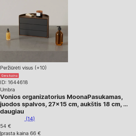
Peržiūrėti visus
(+10)
Gera kaina
ID: 1644618
Umbra
Vonios organizatorius Moona
Pasukamas,
juodos spalvos, 27x15 cm, aukštis 18 cm
, …
daugiau
(
14
)
54 €
Įprasta kaina 66 €