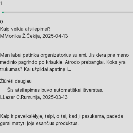
1
0
Kaip veikia atsiliepimai?
M
Monika Ž.
Čekija
,
2025‑04‑13
Man labai patinka organizatorius su emi. Jis dera prie mano
medinio pagrindo po kriaukle. Atrodo prabangiai. Koks yra
trūkumas? Kai užpildai apatinę l...
Žiūrėti daugiau
Šis atsiliepimas buvo automatiškai išverstas.
L
Lazar C.
Rumunija
,
2025‑03‑13
Kaip ir paveikslėlyje, talpi, o tai, kad ji pasukama, padeda
gerai matyti joje esančius produktus.