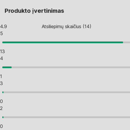
Produkto įvertinimas
4.9
Atsiliepimų skaičius
(
14
)
5
13
4
1
3
0
2
0