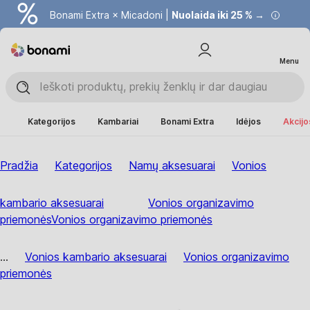
Bonami Extra × Micadoni |
Nuolaida iki 25 % →
Menu
Kategorijos
Kambariai
Bonami Extra
Idėjos
Akcijo
Pradžia
Kategorijos
Namų aksesuarai
Vonios
kambario aksesuarai
Vonios organizavimo
priemonės
Vonios organizavimo priemonės
...
Vonios kambario aksesuarai
Vonios organizavimo
priemonės