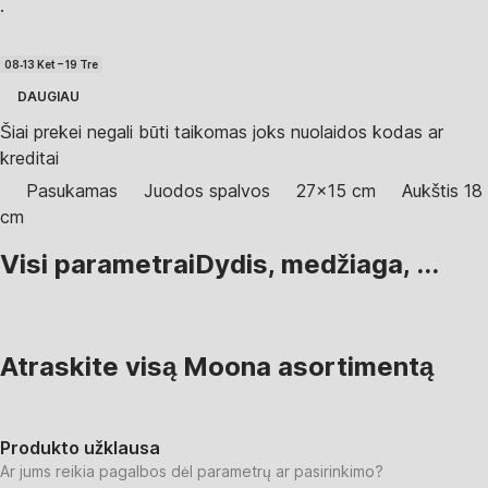
·
08‑13 Ket – 19 Tre
DAUGIAU
Šiai prekei negali būti taikomas joks nuolaidos kodas ar
kreditai
Pasukamas
Juodos spalvos
27x15 cm
Aukštis 18
cm
Visi parametrai
Dydis, medžiaga, ...
Atraskite visą Moona asortimentą
Produkto užklausa
Ar jums reikia pagalbos dėl parametrų ar pasirinkimo?