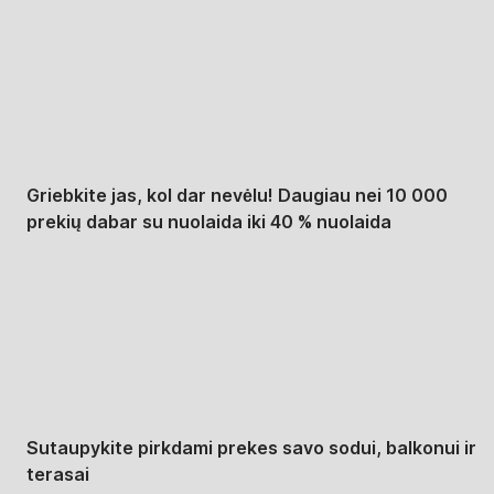
Summer Sale iki -40
%
Griebkite jas, kol dar nevėlu! Daugiau nei 10 000
prekių dabar su nuolaida iki 40 % nuolaida
Sodas su nuolaida
Sutaupykite pirkdami prekes savo sodui, balkonui ir
terasai