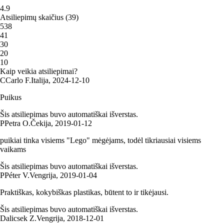
4.9
Atsiliepimų skaičius
(
39
)
5
38
4
1
3
0
2
0
1
0
Kaip veikia atsiliepimai?
C
Carlo F.
Italija
,
2024‑12‑10
Puikus
Šis atsiliepimas buvo automatiškai išverstas.
P
Petra O.
Čekija
,
2019‑01‑12
puikiai tinka visiems "Lego" mėgėjams, todėl tikriausiai visiems
vaikams
Šis atsiliepimas buvo automatiškai išverstas.
P
Péter V.
Vengrija
,
2019‑01‑04
Praktiškas, kokybiškas plastikas, būtent to ir tikėjausi.
Šis atsiliepimas buvo automatiškai išverstas.
Dalicsek Z.
Vengrija
,
2018‑12‑01