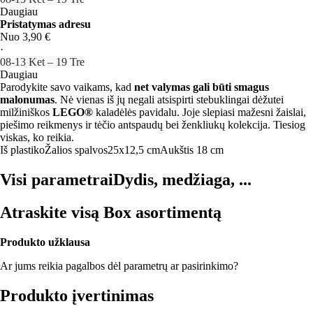
Daugiau
Pristatymas adresu
Nuo 3,90 €
·
08‑13 Ket – 19 Tre
Daugiau
Parodykite savo vaikams, kad
net valymas gali būti smagus
malonumas
. Nė vienas iš jų negali atsispirti stebuklingai dėžutei
milžiniškos
LEGO®
kaladėlės pavidalu. Joje slepiasi mažesni žaislai,
piešimo reikmenys ir tėčio antspaudų bei ženkliukų kolekcija. Tiesiog
viskas, ko reikia.
Iš plastiko
Žalios spalvos
25x12,5 cm
Aukštis 18 cm
Visi parametrai
Dydis, medžiaga, ...
Atraskite visą Box asortimentą
Produkto užklausa
Ar jums reikia pagalbos dėl parametrų ar pasirinkimo?
Produkto įvertinimas