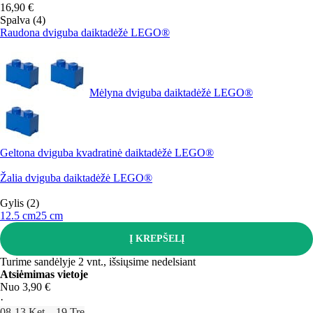
16,90 €
Spalva (4)
Raudona dviguba daiktadėžė LEGO®
Mėlyna dviguba daiktadėžė LEGO®
Geltona dviguba kvadratinė daiktadėžė LEGO®
Žalia dviguba daiktadėžė LEGO®
Gylis (2)
12.5 cm
25 cm
Į KREPŠELĮ
Turime sandėlyje 2 vnt., išsiųsime nedelsiant
Atsiėmimas vietoje
Nuo 3,90 €
·
08‑13 Ket – 19 Tre