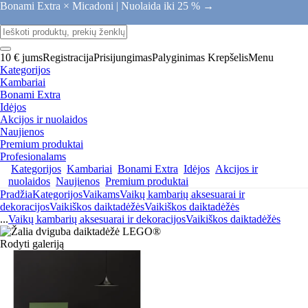
Bonami Extra × Micadoni |
Nuolaida iki 25 % →
10 € jums
Registracija
Prisijungimas
Palyginimas
Krepšelis
Menu
Kategorijos
Kambariai
Bonami Extra
Idėjos
Akcijos ir nuolaidos
Naujienos
Premium produktai
Profesionalams
Kategorijos
Kambariai
Bonami Extra
Idėjos
Akcijos ir
nuolaidos
Naujienos
Premium produktai
Pradžia
Kategorijos
Vaikams
Vaikų kambarių aksesuarai ir
dekoracijos
Vaikiškos daiktadėžės
Vaikiškos daiktadėžės
...
Vaikų kambarių aksesuarai ir dekoracijos
Vaikiškos daiktadėžės
Rodyti galeriją