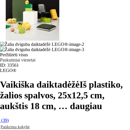
Peržiūrėti visus
Paskutiniai vienetai
ID: 33561
LEGO®
Vaikiška daiktadėžė
Iš plastiko,
žalios spalvos, 25x12,5 cm,
aukštis 18 cm
, …
daugiau
(
39
)
Patikrinta kokybė