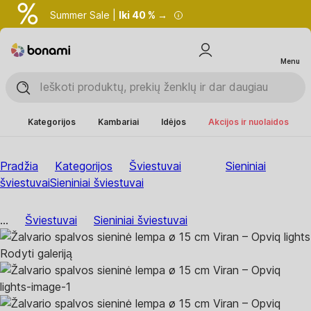
Summer Sale |
Iki 40 % →
Menu
Kategorijos
Kambariai
Idėjos
Akcijos ir nuolaidos
Pradžia
Kategorijos
Šviestuvai
Sieniniai
šviestuvai
Sieniniai šviestuvai
...
Šviestuvai
Sieniniai šviestuvai
Rodyti galeriją