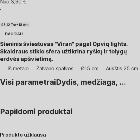
Nuo 3,90 €
·
08‑12 Tre – 18 Ant
DAUGIAU
Sieninis šviestuvas "Viran" pagal Opviq lights.
Skaidraus stiklo sfera užtikrina ryškų ir tolygų
erdvės apšvietimą.
Iš metalo
Žalvario spalvos
Ø15 cm
Aukštis 25 cm
Visi parametrai
Dydis, medžiaga, ...
Papildomi produktai
Produkto užklausa