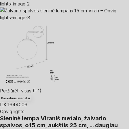
Peržiūrėti visus
(+1)
Paskutiniai vienetai
ID: 1644006
Opviq lights
Sieninė lempa Viran
Iš metalo, žalvario
spalvos, ø15 cm, aukštis 25 cm
, …
daugiau