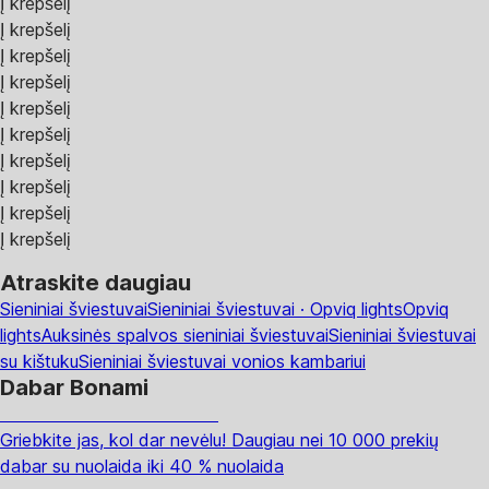
Į krepšelį
Į krepšelį
Į krepšelį
Į krepšelį
Į krepšelį
Į krepšelį
Į krepšelį
Į krepšelį
Į krepšelį
Į krepšelį
Atraskite daugiau
Sieniniai šviestuvai
Sieniniai šviestuvai · Opviq lights
Opviq
lights
Auksinės spalvos sieniniai šviestuvai
Sieniniai šviestuvai
su kištuku
Sieniniai šviestuvai vonios kambariui
Dabar Bonami
Summer Sale iki -40 %
Griebkite jas, kol dar nevėlu! Daugiau nei 10 000 prekių
dabar su nuolaida iki 40 % nuolaida