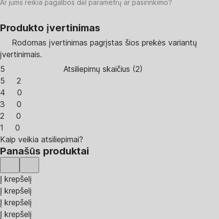
Ar jums reikia pagalbos dėl parametrų ar pasirinkimo?
Produkto įvertinimas
Rodomas įvertinimas pagrįstas šios prekės variantų
įvertinimais.
5
Atsiliepimų skaičius
(
2
)
5
2
4
0
3
0
2
0
1
0
Kaip veikia atsiliepimai?
Panašūs produktai
Į krepšelį
Į krepšelį
Į krepšelį
Į krepšelį