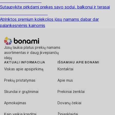
Sodas su nuolaida
Sutaupykite pirkdami prekes savo sodui, balkonui ir terasai
Premium su nuolaida
Atrinktos premium kolekcijos jūsų namams dabar dar
palankesnėmis kainomis
Jūsų laukia platus prekių namams
asortimentas ir daug įkvepiančių
idėjų
AKTUALI INFORMACIJA
IŠSAMIAU APIE BONAMI
Viskas apie apsipirkimą
Kontaktai
Prekių pristatymas
Apie mus
Skundai ir grąžinimai
Prekiniai ženklai
Apmokėjimas
Dovanų čekiai
Kaip veikia kreditai
Žiniasklaidai