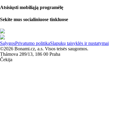
Atsisiųsti mobiliąją programėlę
Sekite mus socialiniuose tinkluose
Sąlygos
Privatumo politika
Slapukų taisyklės ir nustatymai
©2026 Bonami.cz, a.s. Visos teisės saugomos.
Thámova 289/13, 186 00 Praha
Čekija