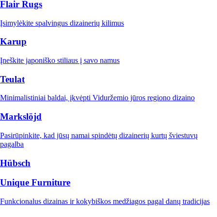
Flair Rugs
Įsimylėkite spalvingus dizainerių kilimus
Karup
Įneškite japoniško stiliaus į savo namus
Teulat
Minimalistiniai baldai, įkvėpti Viduržemio jūros regiono dizaino
Markslöjd
Pasirūpinkite, kad jūsų namai spindėtų dizainerių kurtų šviestuvų
pagalba
Hübsch
Unique Furniture
Funkcionalus dizainas ir kokybiškos medžiagos pagal danų tradicijas