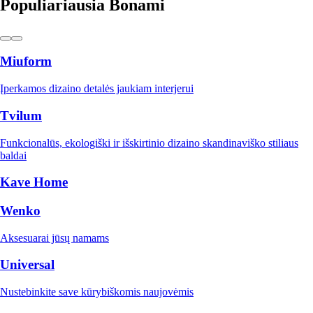
Populiariausia Bonami
Miuform
Įperkamos dizaino detalės jaukiam interjerui
Tvilum
Funkcionalūs, ekologiški ir išskirtinio dizaino skandinaviško stiliaus
baldai
Kave Home
Wenko
Aksesuarai jūsų namams
Universal
Nustebinkite save kūrybiškomis naujovėmis