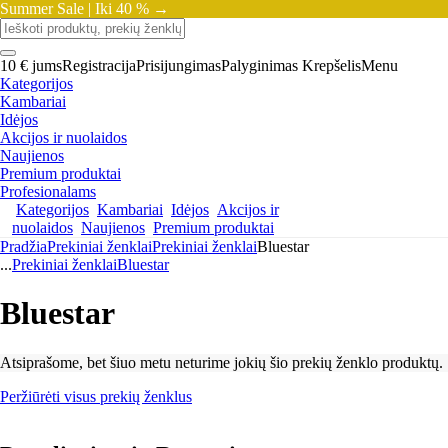
Summer Sale |
Iki 40 % →
10 € jums
Registracija
Prisijungimas
Palyginimas
Krepšelis
Menu
Kategorijos
Kambariai
Idėjos
Akcijos ir nuolaidos
Naujienos
Premium produktai
Profesionalams
Kategorijos
Kambariai
Idėjos
Akcijos ir
nuolaidos
Naujienos
Premium produktai
Pradžia
Prekiniai ženklai
Prekiniai ženklai
Bluestar
...
Prekiniai ženklai
Bluestar
Bluestar
Atsiprašome, bet šiuo metu neturime jokių šio prekių ženklo produktų.
Peržiūrėti visus prekių ženklus