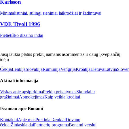
Karlsson
Minimalistiniai, stilingi sieniniai laikrodžiai ir žadintuvai
VDE Tivoli 1996
Pietietiško dizaino indai
Jūsų laukia platus prekių namams asortimentas ir daug įkvepiančių
idėjų
Čekija
Lenkija
Slovakija
Rumunija
Vengrija
Kroatija
Lietuva
Latvija
Slovėn
Aktuali informacija
Viskas apie apsipirkimą
Prekių pristatymas
Skundai ir
grąžinimai
Apmokėjimas
Kaip veikia kreditai
Išsamiau apie Bonami
Kontaktai
Apie mus
Prekiniai ženklai
Dovanų
čekiai
Žiniasklaidai
Partnerių programa
Bonami verslui