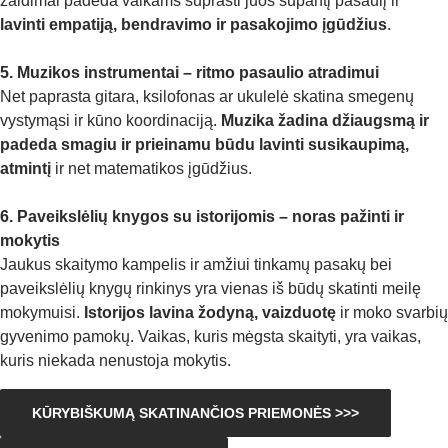
žaidimai padeda vaikams suprasti juos supantį pasaulį ir
lavinti empatiją, bendravimo ir pasakojimo įgūdžius
.
5. Muzikos instrumentai – ritmo pasaulio atradimui
Net paprasta gitara, ksilofonas ar ukulelė skatina smegenų
vystymąsi ir kūno koordinaciją.
Muzika žadina džiaugsmą ir
padeda smagiu ir prieinamu būdu lavinti susikaupimą,
atmintį
ir net matematikos įgūdžius.
6. Paveikslėlių knygos su istorijomis – noras pažinti ir
mokytis
Jaukus skaitymo kampelis ir amžiui tinkamų pasakų bei
paveikslėlių knygų rinkinys yra vienas iš būdų skatinti meilę
mokymuisi.
Istorijos lavina žodyną, vaizduotę
ir moko svarbių
gyvenimo pamokų. Vaikas, kuris mėgsta skaityti, yra vaikas,
kuris niekada nenustoja mokytis.
KŪRYBIŠKUMĄ SKATINANČIOS PRIEMONĖS >>>