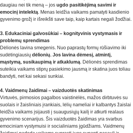
daugiau nei tik meną – jos
ugdo pasitikėjimą savimi ir
emocinį intelektą
. Menas leidžia vaikams pamatyti kasdienio
gyvenimo grožį ir išreikšti save taip, kaip kartais negali žodžiai.
3. Edukaciniai galvosūkiai – kognityvinis vystymasis ir
problemų sprendimas
Dėlionės lavina smegenis. Nuo paprastų formų rūšiavimo iki
sudėtingiausių
dėlionių. Jos lavina dėmesį, atmintį,
mąstymą, susikaupimą ir atkaklumą
. Dėlionės sprendimas
suteikia vaikams stiprų pasiekimo jausmą ir skatina juos toliau
bandyti, net kai sekasi sunkiai.
4. Vaidmenų žaidimai – vaizduotės skatinimas
Virtuvės, pirmosios pagalbos vaistinėlės, mažos dirbtuvės su
suolais ir žaisliniais įrankiais, lėlių nameliai ir kalbantys žaislai
leidžia vaikams įsijausti į suaugusiųjų kailį ir atkurti realaus
gyvenimo scenarijus. Šis vaizduotės žaidimas yra svarbus
emociniam vystymuisi ir socialiniams įgūdžiams. Vaidmenų