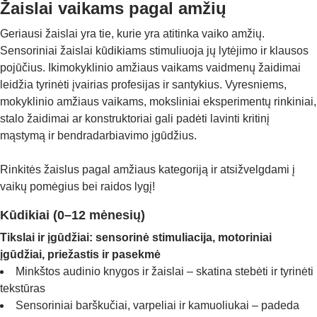
Žaislai vaikams pagal amžių
Geriausi žaislai yra tie, kurie yra atitinka vaiko amžių.
Sensoriniai žaislai kūdikiams stimuliuoja jų lytėjimo ir klausos
pojūčius. Ikimokyklinio amžiaus vaikams vaidmenų žaidimai
leidžia tyrinėti įvairias profesijas ir santykius. Vyresniems,
mokyklinio amžiaus vaikams, moksliniai eksperimentų rinkiniai,
stalo žaidimai ar konstruktoriai gali padėti lavinti kritinį
mąstymą ir bendradarbiavimo įgūdžius.
Rinkitės žaislus pagal amžiaus kategoriją ir atsižvelgdami į
vaikų pomėgius bei raidos lygį!
Kūdikiai (0–12 mėnesių)
Tikslai ir įgūdžiai: sensorinė stimuliacija, motoriniai
įgūdžiai, priežastis ir pasekmė
Minkštos audinio knygos ir žaislai – skatina stebėti ir tyrinėti
tekstūras
Sensoriniai barškučiai, varpeliai ir kamuoliukai – padeda