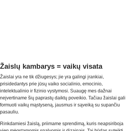
Žaislų kambarys = vaikų visata
Žaislai yra ne tik džiugesys; jie yra galingi įrankiai,
prisidedantys prie jūsų vaiko socialinio, emocinio,
intelektualinio ir fizinio vystymosi. Suaugę mes dažnai
neįvertiname šių paprastų daiktų poveikio. Tačiau žaislai gali
formuoti vaikų mąstyseną, jausmus ir sąveiką su supančiu
pasauliu.
Rinkdamiesi žaislą, priimame sprendimą, kuris neapsiriboja
vien mėgstamomis spalvomis ir dizainais. Tai būdas suteikti