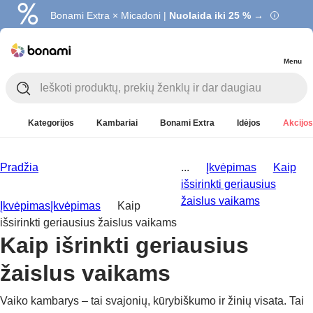
Bonami Extra × Micadoni |
Nuolaida iki 25 % →
Menu
Kategorijos
Kambariai
Bonami Extra
Idėjos
Akcijos
Pradžia
...
Įkvėpimas
Kaip
išsirinkti geriausius
žaislus vaikams
Įkvėpimas
Įkvėpimas
Kaip
išsirinkti geriausius žaislus vaikams
Kaip išrinkti geriausius
žaislus vaikams
Vaiko kambarys – tai svajonių, kūrybiškumo ir žinių visata. Tai