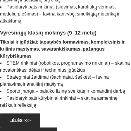
Pasidaryk pats rinkiniai (siuvimas, karoliukų vėrimas,
modelių piešimas) – lavina kantrybę, smulkiąją motoriką ir
atkaklumą
Vyresniųjų klasių mokinys (9–12 metų)
Tikslai ir įgūdžiai: tapatybės formavimas, kompleksinis ir
kritinis mąstymas, savarankiškumas, pažangus
kūrybiškumas
STEM rinkiniai (robotikos, programavimo rinkiniai) – skatina
novatoriškas idėjas ir techninius įgūdžius
Strateginiai žaidimai (šachmatai, šaškės) – lavina
planavimą ir analitinį mąstymą
Sporto įranga – palaiko fizinę sveikatą ir komandinį darbą
Pasidaryk pats kūrybiniai rinkiniai – skatina asmeninę
raišką ir refleksiją
LĖLĖS >>>