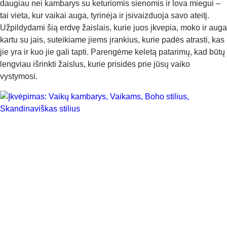
daugiau nei kambarys su keturiomis sienomis ir lova miegui –
tai vieta, kur vaikai auga, tyrinėja ir įsivaizduoja savo ateitį.
Užpildydami šią erdvę žaislais, kurie juos įkvepia, moko ir auga
kartu su jais, suteikiame jiems įrankius, kurie padės atrasti, kas
jie yra ir kuo jie gali tapti. Parengėme keletą patarimų, kad būtų
lengviau išrinkti žaislus, kurie prisidės prie jūsų vaiko
vystymosi.