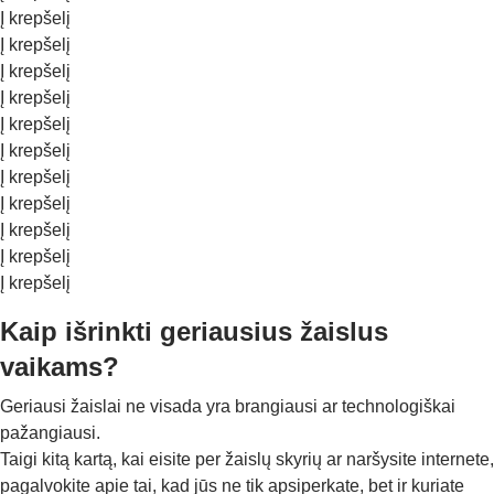
Į krepšelį
Į krepšelį
Į krepšelį
Į krepšelį
Į krepšelį
Į krepšelį
Į krepšelį
Į krepšelį
Į krepšelį
Į krepšelį
Į krepšelį
Kaip išrinkti geriausius žaislus
vaikams?
Geriausi žaislai ne visada yra brangiausi ar technologiškai
pažangiausi.
Taigi kitą kartą, kai eisite per žaislų skyrių ar naršysite internete,
pagalvokite apie tai, kad jūs ne tik apsiperkate, bet ir kuriate