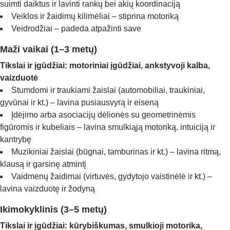
suimti daiktus ir lavinti rankų bei akių koordinaciją
Veiklos ir žaidimų kilimėliai – stiprina motoriką
Veidrodžiai – padeda atpažinti save
Maži vaikai (1–3 metų)
Tikslai ir įgūdžiai: motoriniai įgūdžiai, ankstyvoji kalba,
vaizduotė
Stumdomi ir traukiami žaislai (automobiliai, traukiniai,
gyvūnai ir kt.) – lavina pusiausvyrą ir eiseną
Įdėjimo arba asociacijų dėlionės su geometrinėmis
figūromis ir kubeliais – lavina smulkiąją motoriką, intuiciją ir
kantrybę
Muzikiniai žaislai (būgnai, tamburinas ir kt.) – lavina ritmą,
klausą ir garsinę atmintį
Vaidmenų žaidimai (virtuvės, gydytojo vaistinėlė ir kt.) –
lavina vaizduotę ir žodyną
Ikimokyklinis (3–5 metų)
Tikslai ir įgūdžiai: kūrybiškumas, smulkioji motorika,