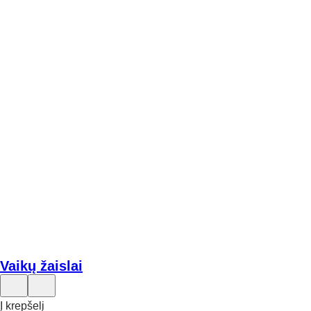
Vaikų žaislai
Į krepšelį