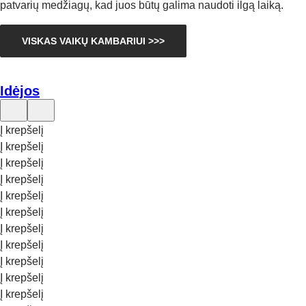
patvarių medžiagų, kad juos būtų galima naudoti ilgą laiką.
VISKAS VAIKŲ KAMBARIUI >>>
Idėjos
Į krepšelį
Į krepšelį
Į krepšelį
Į krepšelį
Į krepšelį
Į krepšelį
Į krepšelį
Į krepšelį
Į krepšelį
Į krepšelį
Į krepšelį