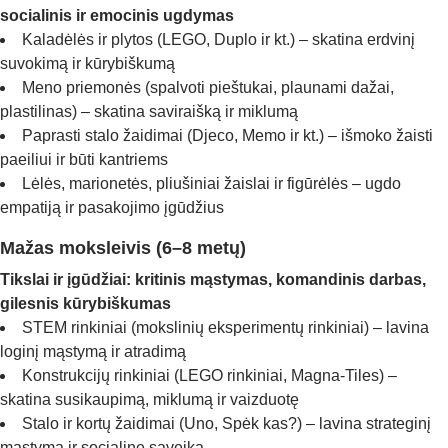
socialinis ir emocinis ugdymas
Kaladėlės ir plytos (LEGO, Duplo ir kt.) – skatina erdvinį
suvokimą ir kūrybiškumą
Meno priemonės (spalvoti pieštukai, plaunami dažai,
plastilinas) – skatina saviraišką ir miklumą
Paprasti stalo žaidimai (Djeco, Memo ir kt.) – išmoko žaisti
paeiliui ir būti kantriems
Lėlės, marionetės, pliušiniai žaislai ir figūrėlės – ugdo
empatiją ir pasakojimo įgūdžius
Mažas moksleivis (6–8 metų)
Tikslai ir įgūdžiai: kritinis mąstymas, komandinis darbas,
gilesnis kūrybiškumas
STEM rinkiniai (mokslinių eksperimentų rinkiniai) – lavina
loginį mąstymą ir atradimą
Konstrukcijų rinkiniai (LEGO rinkiniai, Magna-Tiles) –
skatina susikaupimą, miklumą ir vaizduotę
Stalo ir kortų žaidimai (Uno, Spėk kas?) – lavina strateginį
mąstymą ir socialinę sąveiką