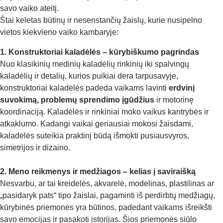
savo vaiko ateitį.
Štai keletas būtinų ir nesenstančių žaislų, kurie nusipelno
vietos kiekvieno vaiko kambaryje:
1. Konstruktoriai kaladėlės – kūrybiškumo pagrindas
Nuo klasikinių medinių kaladėlių rinkinių iki spalvingų
kaladėlių ir detalių, kurios puikiai dera tarpusavyje,
konstruktoriai kaladėlės padeda vaikams lavinti
erdvinį
suvokimą, problemų sprendimo įgūdžius
ir motorinę
koordinaciją. Kaladėlės ir rinkiniai moko vaikus kantrybės ir
atkaklumo. Kadangi vaikai geriausiai mokosi žaisdami,
kaladėlės suteikia praktinį būdą išmokti pusiausvyros,
simetrijos ir dizaino.
2. Meno reikmenys ir medžiagos – kelias į saviraišką
Nesvarbu, ar tai kreidelės, akvarelė, modelinas, plastilinas ar
„pasidaryk pats“ tipo žaislai, pagaminti iš perdirbtų medžiagų,
kūrybinės priemonės yra būtinos, padedant vaikams išreikšti
savo emocijas ir pasakoti istorijas. Šios priemonės siūlo