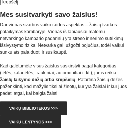
Į krepšelį
Mes susitvarkyti savo žaislus!
Dar vienas svarbus vaiko raidos aspektas – žaislų tvarkos
palaikymas kambaryje. Vienas iš labiausiai matomų
netvarkingo kambario padarinių yra streso ir nerimo sutrikimų
išsivystymo rizika. Netvarka gali užgožti pojūčius, todėl vaikui
sunku atsipalaiduoti ir susikaupti.
Kad galėtumėte visus žaislus suskirstyti pagal kategorijas
(lėlės, kaladėlės, traukiniai, automobiliai ir kt.), jums reikia
žaislų laikymo dėžių arba krepšelių
. Patartina žaislų dėžes
paženklinti, kad mažylis tiksliai žinotų, kur yra žaislai ir kur juos
padėti atgal, kai baigia žaisti.
VAIKŲ BIBLIOTEKOS >>>
VAIKŲ LENTYNOS >>>