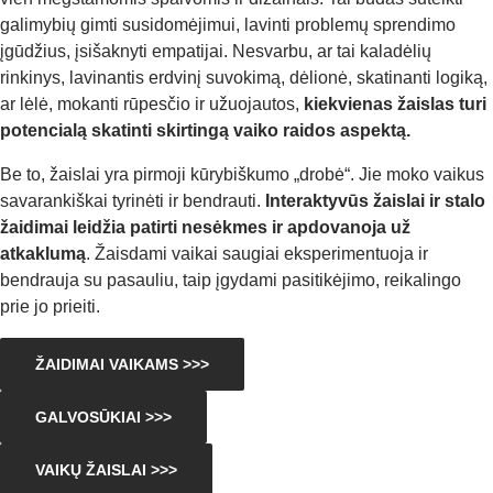
galimybių gimti susidomėjimui, lavinti problemų sprendimo
įgūdžius, įsišaknyti empatijai. Nesvarbu, ar tai kaladėlių
rinkinys, lavinantis erdvinį suvokimą, dėlionė, skatinanti logiką,
ar lėlė, mokanti rūpesčio ir užuojautos,
kiekvienas žaislas turi
potencialą skatinti skirtingą vaiko raidos aspektą.
Be to, žaislai yra pirmoji kūrybiškumo „drobė“. Jie moko vaikus
savarankiškai tyrinėti ir bendrauti.
Interaktyvūs žaislai ir stalo
žaidimai leidžia patirti nesėkmes ir apdovanoja už
atkaklumą
. Žaisdami vaikai saugiai eksperimentuoja ir
bendrauja su pasauliu, taip įgydami pasitikėjimo, reikalingo
prie jo prieiti.
ŽAIDIMAI VAIKAMS >>>
GALVOSŪKIAI >>>
VAIKŲ ŽAISLAI >>>