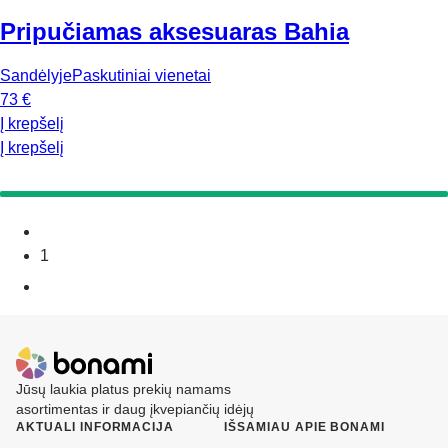
Pripučiamas aksesuaras Bahia
Sandėlyje
Paskutiniai vienetai
73 €
Į krepšelį
Į krepšelį
1
Jūsų laukia platus prekių namams
asortimentas ir daug įkvepiančių idėjų
AKTUALI INFORMACIJA
IŠSAMIAU APIE BONAMI