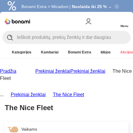
Bonami Extra × Micadoni |
Nuolaida iki 25 % →
Menu
Kategorijos
Kambariai
Bonami Extra
Idėjos
Akcijos
Pradžia
Prekiniai ženklai
Prekiniai ženklai
The Nice
Fleet
...
Prekiniai ženklai
The Nice Fleet
The Nice Fleet
Vaikams