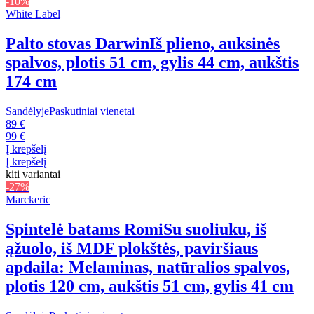
-10%
White Label
Palto stovas Darwin
Iš plieno, auksinės
spalvos, plotis 51 cm, gylis 44 cm, aukštis
174 cm
Sandėlyje
Paskutiniai vienetai
89 €
99 €
Į krepšelį
Į krepšelį
kiti variantai
-27%
Marckeric
Spintelė batams Romi
Su suoliuku, iš
ąžuolo, iš MDF plokštės, paviršiaus
apdaila: Melaminas, natūralios spalvos,
plotis 120 cm, aukštis 51 cm, gylis 41 cm