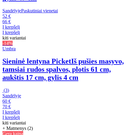
Sandėlyje
Paskutiniai vienetai
52 €
66 €
Į krepšelį
Į krepšelį
kiti variantai
-14%
Umbra
Sieninė lentyna Picket
Iš pušies masyvo,
tamsiai rudos spalvos, plotis 61 cm,
aukštis 17 cm, gylis 4 cm
(
3
)
Sandėlyje
60 €
70 €
Į krepšelį
Į krepšelį
kiti variantai
+ Matmenys (2)
Gera kaina