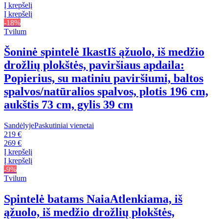
Į krepšelį
Į krepšelį
-18%
Tvilum
Šoninė spintelė Ikast
Iš ąžuolo, iš medžio
drožlių plokštės, paviršiaus apdaila:
Popierius, su matiniu paviršiumi, baltos
spalvos/natūralios spalvos, plotis 196 cm,
aukštis 73 cm, gylis 39 cm
Sandėlyje
Paskutiniai vienetai
219 €
269 €
Į krepšelį
Į krepšelį
-9%
Tvilum
Spintelė batams Naia
Atlenkiama, iš
ąžuolo, iš medžio drožlių plokštės,