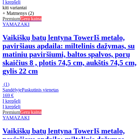
Į krepšelį
kiti variantai
+ Matmenys (2)
Premium
Gera kaina
YAMAZAKI
Vaikiškų batų lentyna Tower
Iš metalo,
paviršiaus apdaila: miltelinis dažymas, su
matiniu paviršiumi, baltos spalvos, porų
skaičius 8 , plotis 74,5 cm, aukštis 74,5 cm,
gylis 22 cm
(
1
)
Sandėlyje
Paskutinis vienetas
169 €
Į krepšelį
Į krepšelį
Premium
Gera kaina
YAMAZAKI
Vaikiškų batų lentyna Tower
Iš metalo,