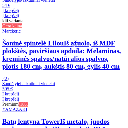
Sandėlyje
Paskutiniai vienetai
54 €
Į krepšelį
Į krepšelį
kiti variantai
Gera kaina
Marckeric
Šoninė spintelė Lilou
Iš ąžuolo, iš MDF
plokštės, paviršiaus apdaila: Melaminas,
kreminės spalvos/natūralios spalvos,
plotis 180 cm, aukštis 80 cm, gylis 40 cm
(
2
)
Sandėlyje
Paskutiniai vienetai
505 €
Į krepšelį
Į krepšelį
Premium
-10%
YAMAZAKI
Batų lentyna Tower
Iš metalo, juodos