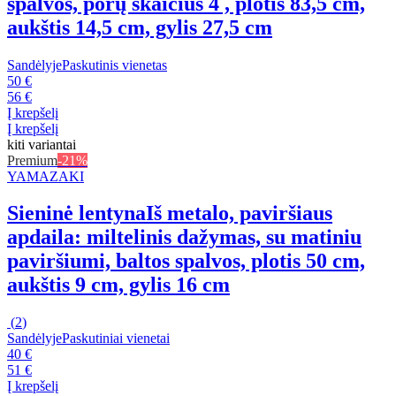
spalvos, porų skaičius 4 , plotis 83,5 cm,
aukštis 14,5 cm, gylis 27,5 cm
Sandėlyje
Paskutinis vienetas
50 €
56 €
Į krepšelį
Į krepšelį
kiti variantai
Premium
-21%
YAMAZAKI
Sieninė lentyna
Iš metalo, paviršiaus
apdaila: miltelinis dažymas, su matiniu
paviršiumi, baltos spalvos, plotis 50 cm,
aukštis 9 cm, gylis 16 cm
(
2
)
Sandėlyje
Paskutiniai vienetai
40 €
51 €
Į krepšelį