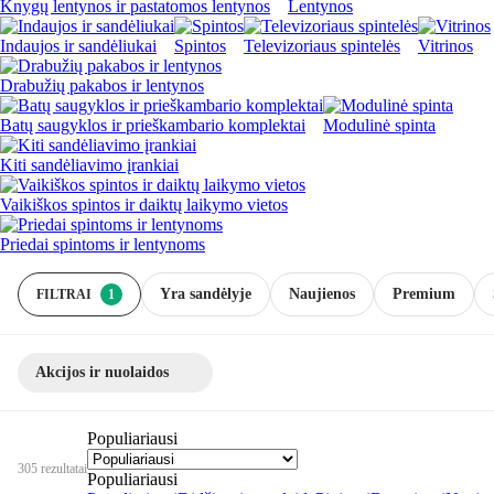
Knygų lentynos ir pastatomos lentynos
Lentynos
Indaujos ir sandėliukai
Spintos
Televizoriaus spintelės
Vitrinos
Drabužių pakabos ir lentynos
Batų saugyklos ir prieškambario komplektai
Modulinė spinta
Kiti sandėliavimo įrankiai
Vaikiškos spintos ir daiktų laikymo vietos
Priedai spintoms ir lentynoms
Yra sandėlyje
Naujienos
Premium
FILTRAI
1
Akcijos ir nuolaidos
Populiariausi
305 rezultatai
Populiariausi