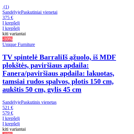
(
1
)
Sandėlyje
Paskutiniai vienetai
375 €
Į krepšelį
Į krepšelį
kiti variantai
-10%
Unique Furniture
TV spintelė Barrali
Iš ąžuolo, iš MDF
plokštės, paviršiaus apdaila:
Fanera/paviršiaus apdaila: lakuotas,
tamsiai rudos spalvos, plotis 150 cm,
aukštis 50 cm, gylis 45 cm
Sandėlyje
Paskutinis vienetas
521 €
579 €
Į krepšelį
Į krepšelį
kiti variantai