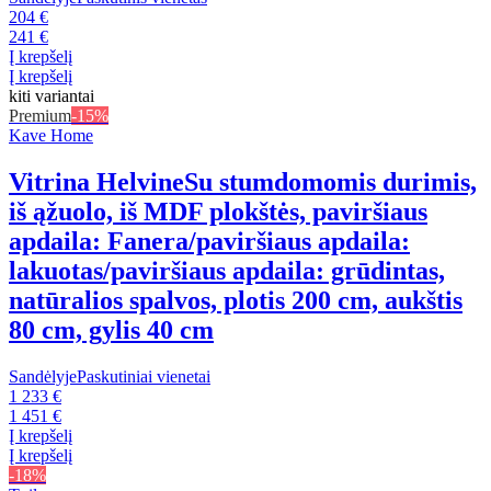
204 €
241 €
Į krepšelį
Į krepšelį
kiti variantai
Premium
-15%
Kave Home
Vitrina Helvine
Su stumdomomis durimis,
iš ąžuolo, iš MDF plokštės, paviršiaus
apdaila: Fanera/paviršiaus apdaila:
lakuotas/paviršiaus apdaila: grūdintas,
natūralios spalvos, plotis 200 cm, aukštis
80 cm, gylis 40 cm
Sandėlyje
Paskutiniai vienetai
1 233 €
1 451 €
Į krepšelį
Į krepšelį
-18%