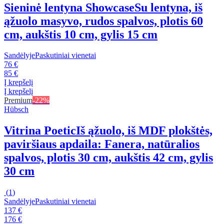
Sieninė lentyna Showcase
Su lentyna, iš
ąžuolo masyvo, rudos spalvos, plotis 60
cm, aukštis 10 cm, gylis 15 cm
Sandėlyje
Paskutiniai vienetai
76 €
85 €
Į krepšelį
Į krepšelį
Premium
-22%
Hübsch
Vitrina Poetic
Iš ąžuolo, iš MDF plokštės,
paviršiaus apdaila: Fanera, natūralios
spalvos, plotis 30 cm, aukštis 42 cm, gylis
30 cm
(
1
)
Sandėlyje
Paskutiniai vienetai
137 €
176 €