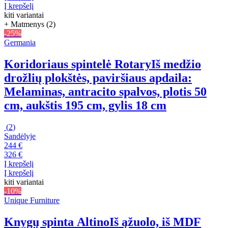
Į krepšelį
kiti variantai
+ Matmenys (2)
-25%
Germania
Koridoriaus spintelė Rotary
Iš medžio
drožlių plokštės, paviršiaus apdaila:
Melaminas, antracito spalvos, plotis 50
cm, aukštis 195 cm, gylis 18 cm
(
2
)
Sandėlyje
244 €
326 €
Į krepšelį
Į krepšelį
kiti variantai
-10%
Unique Furniture
Knygų spinta Altino
Iš ąžuolo, iš MDF