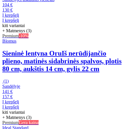
104 €
130 €
Į krepšelį
Į krepšelį
kiti variantai
+ Matmenys (3)
Premium
-10%
Blomus
Sieninė lentyna Oru
Iš nerūdijančio
plieno, matinės sidabrinės spalvos, plotis
80 cm, aukštis 14 cm, gylis 22 cm
(
1
)
Sandėlyje
141 €
157 €
Į krepšelį
Į krepšelį
kiti variantai
+ Matmenys (3)
Premium
Gera kaina
Ideal Standard