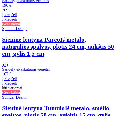
Sandėlyje
Paskutinis vienetas
196 €
269 €
Į krepšelį
Į krepšelį
Gera kaina
Spinder Design
Sieninė lentyna Parco
Iš metalo,
natūralios spalvos, plotis 24 cm, aukštis 50
cm, gylis 1,5 cm
(
2
)
Sandėlyje
Paskutiniai vienetai
162 €
Į krepšelį
Į krepšelį
kiti variantai
Gera kaina
Spinder Design
Sieninė lentyna Tumulo
Iš metalo, smėlio
spalvos, plotis 58 cm, aukštis 15 cm, gylis