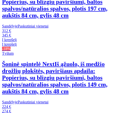
Popierius, su blizgiu paviršiumi, baltos
spalvos/natūralios spalvos, plotis 197 cm,
aukštis 84 cm, gylis 48 cm
Sandėlyje
Paskutiniai vienetai
312 €
345 €
Į krepšelį
Į krepšelį
-18%
Tvilum
Šoninė spintelė Next
Iš ąžuolo, iš medžio
drožlių plokštės, paviršiaus apdaila:
Popierius, su blizgiu paviršiumi, baltos
spalvos/natūralios spalvos, plotis 149 cm,
aukštis 84 cm, gylis 48 cm
Sandėlyje
Paskutiniai vienetai
224 €
274 €