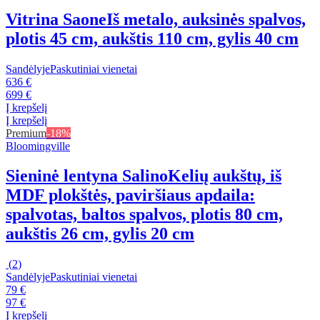
Vitrina Saone
Iš metalo, auksinės spalvos,
plotis 45 cm, aukštis 110 cm, gylis 40 cm
Sandėlyje
Paskutiniai vienetai
636 €
699 €
Į krepšelį
Į krepšelį
Premium
-18%
Bloomingville
Sieninė lentyna Salino
Kelių aukštų, iš
MDF plokštės, paviršiaus apdaila:
spalvotas, baltos spalvos, plotis 80 cm,
aukštis 26 cm, gylis 20 cm
(
2
)
Sandėlyje
Paskutiniai vienetai
79 €
97 €
Į krepšelį