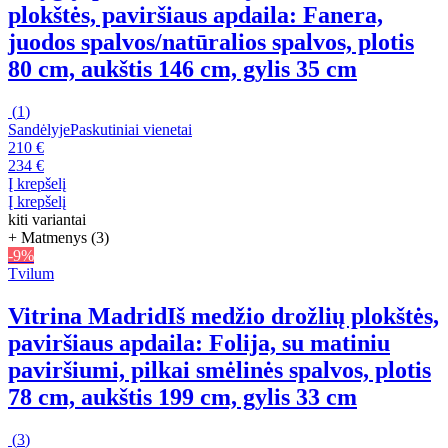
plokštės, paviršiaus apdaila: Fanera,
juodos spalvos/natūralios spalvos, plotis
80 cm, aukštis 146 cm, gylis 35 cm
(
1
)
Sandėlyje
Paskutiniai vienetai
210 €
234 €
Į krepšelį
Į krepšelį
kiti variantai
+ Matmenys (3)
-9%
Tvilum
Vitrina Madrid
Iš medžio drožlių plokštės,
paviršiaus apdaila: Folija, su matiniu
paviršiumi, pilkai smėlinės spalvos, plotis
78 cm, aukštis 199 cm, gylis 33 cm
(
3
)