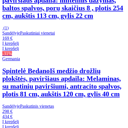
paviršiaus apdaila: miltelinis dažymas,
baltos spalvos, porų skaičius 8 , plotis 254
cm, aukštis 113 cm, gylis 22 cm
(
1
)
Sandėlyje
Paskutiniai vienetai
169 €
Į krepšelį
Į krepšelį
-31%
Germania
Spintelė Bedano
Iš medžio drožlių
plokštės, paviršiaus apdaila: Melaminas,
su matiniu paviršiumi, antracito spalvos,
plotis 81 cm, aukštis 120 cm, gylis 40 cm
Sandėlyje
Paskutinis vienetas
298 €
434 €
Į krepšelį
Į krepšelį