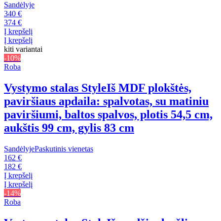
Sandėlyje
340 €
374 €
Į krepšelį
Į krepšelį
kiti variantai
-10%
Roba
Vystymo stalas Style
Iš MDF plokštės,
paviršiaus apdaila: spalvotas, su matiniu
paviršiumi, baltos spalvos, plotis 54,5 cm,
aukštis 99 cm, gylis 83 cm
Sandėlyje
Paskutinis vienetas
162 €
182 €
Į krepšelį
Į krepšelį
-14%
Roba