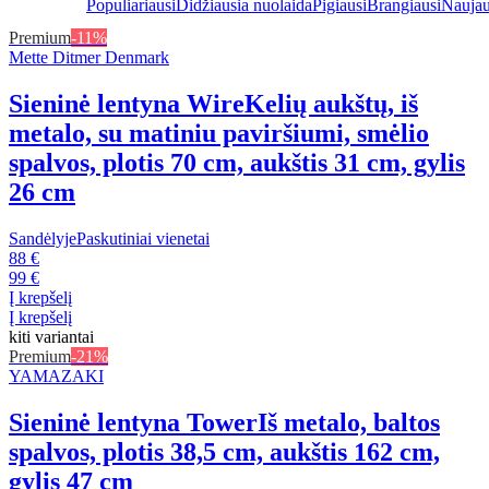
Populiariausi
Didžiausia nuolaida
Pigiausi
Brangiausi
Naujau
Premium
-11%
Mette Ditmer Denmark
Sieninė lentyna Wire
Kelių aukštų, iš
metalo, su matiniu paviršiumi, smėlio
spalvos, plotis 70 cm, aukštis 31 cm, gylis
26 cm
Sandėlyje
Paskutiniai vienetai
88 €
99 €
Į krepšelį
Į krepšelį
kiti variantai
Premium
-21%
YAMAZAKI
Sieninė lentyna Tower
Iš metalo, baltos
spalvos, plotis 38,5 cm, aukštis 162 cm,
gylis 47 cm