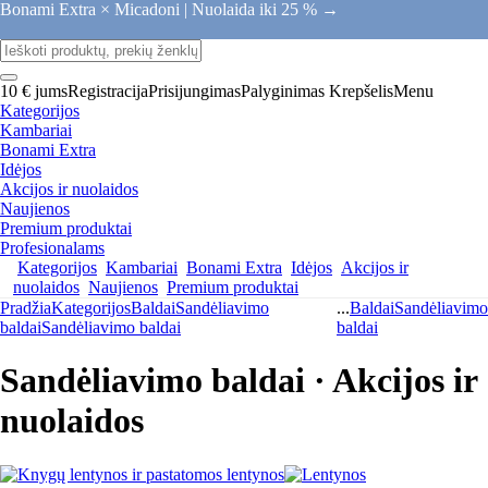
Bonami Extra × Micadoni |
Nuolaida iki 25 % →
10 € jums
Registracija
Prisijungimas
Palyginimas
Krepšelis
Menu
Kategorijos
Kambariai
Bonami Extra
Idėjos
Akcijos ir nuolaidos
Naujienos
Premium produktai
Profesionalams
Kategorijos
Kambariai
Bonami Extra
Idėjos
Akcijos ir
nuolaidos
Naujienos
Premium produktai
Pradžia
Kategorijos
Baldai
Sandėliavimo
...
Baldai
Sandėliavimo
baldai
Sandėliavimo baldai
baldai
Sandėliavimo baldai · Akcijos ir
nuolaidos