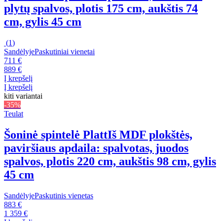
plytų spalvos, plotis 175 cm, aukštis 74
cm, gylis 45 cm
(
1
)
Sandėlyje
Paskutiniai vienetai
711 €
889 €
Į krepšelį
Į krepšelį
kiti variantai
-35%
Teulat
Šoninė spintelė Platt
Iš MDF plokštės,
paviršiaus apdaila: spalvotas, juodos
spalvos, plotis 220 cm, aukštis 98 cm, gylis
45 cm
Sandėlyje
Paskutinis vienetas
883 €
1 359 €