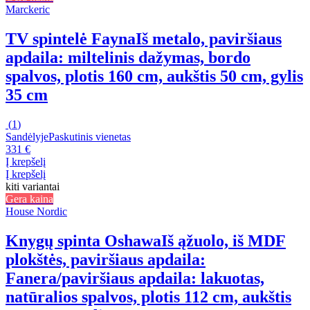
Marckeric
TV spintelė Fayna
Iš metalo, paviršiaus
apdaila: miltelinis dažymas, bordo
spalvos, plotis 160 cm, aukštis 50 cm, gylis
35 cm
(
1
)
Sandėlyje
Paskutinis vienetas
331 €
Į krepšelį
Į krepšelį
kiti variantai
Gera kaina
House Nordic
Knygų spinta Oshawa
Iš ąžuolo, iš MDF
plokštės, paviršiaus apdaila:
Fanera/paviršiaus apdaila: lakuotas,
natūralios spalvos, plotis 112 cm, aukštis