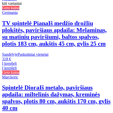
kiti variantai
Gera kaina
Germania
TV spintelė Piana
Iš medžio drožlių
plokštės, paviršiaus apdaila: Melaminas,
su matiniu paviršiumi, baltos spalvos,
plotis 183 cm, aukštis 45 cm, gylis 25 cm
Sandėlyje
Paskutiniai vienetai
318 €
Į krepšelį
Į krepšelį
Gera kaina
Marckeric
Spintelė Diora
Iš metalo, paviršiaus
apdaila: miltelinis dažymas, kreminės
spalvos, plotis 80 cm, aukštis 170 cm, gylis
40 cm