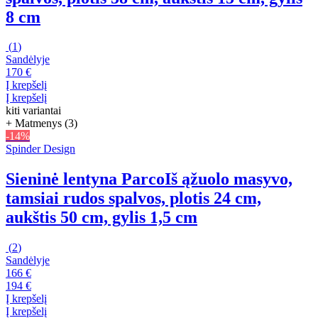
8 cm
(
1
)
Sandėlyje
170 €
Į krepšelį
Į krepšelį
kiti variantai
+ Matmenys (3)
-14%
Spinder Design
Sieninė lentyna Parco
Iš ąžuolo masyvo,
tamsiai rudos spalvos, plotis 24 cm,
aukštis 50 cm, gylis 1,5 cm
(
2
)
Sandėlyje
166 €
194 €
Į krepšelį
Į krepšelį