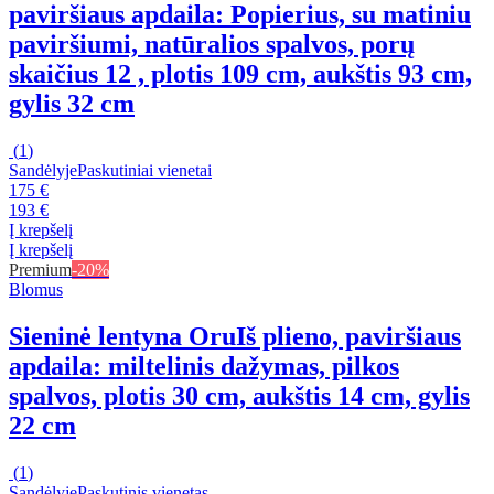
paviršiaus apdaila: Popierius, su matiniu
paviršiumi, natūralios spalvos, porų
skaičius 12 , plotis 109 cm, aukštis 93 cm,
gylis 32 cm
(
1
)
Sandėlyje
Paskutiniai vienetai
175 €
193 €
Į krepšelį
Į krepšelį
Premium
-20%
Blomus
Sieninė lentyna Oru
Iš plieno, paviršiaus
apdaila: miltelinis dažymas, pilkos
spalvos, plotis 30 cm, aukštis 14 cm, gylis
22 cm
(
1
)
Sandėlyje
Paskutinis vienetas