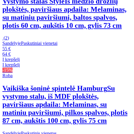
Vystymo stalas Style
Iš medžio drožlių
plokštės, paviršiaus apdaila: Melaminas,
su matiniu paviršiumi, baltos spalvos,
plotis 60 cm, aukštis 10 cm, gylis 73 cm
(
2
)
Sandėlyje
Paskutiniai vienetai
55 €
64 €
Į krepšelį
Į krepšelį
-15%
Roba
Vaikiška šoninė spintelė Hamburg
Su
vystymo stalu, iš MDF plokštės,
paviršiaus apdaila: Melaminas, su
matiniu paviršiumi, pilkos spalvos, plotis
87 cm, aukštis 100 cm, gylis 75 cm
Sandėlyje
Paskutinis vienetas