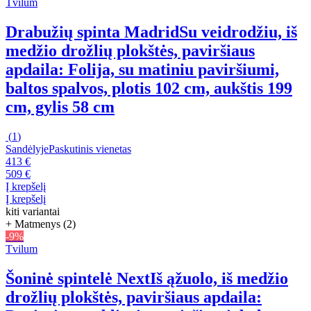
Tvilum
Drabužių spinta Madrid
Su veidrodžiu, iš
medžio drožlių plokštės, paviršiaus
apdaila: Folija, su matiniu paviršiumi,
baltos spalvos, plotis 102 cm, aukštis 199
cm, gylis 58 cm
(
1
)
Sandėlyje
Paskutinis vienetas
413 €
509 €
Į krepšelį
Į krepšelį
kiti variantai
+ Matmenys (2)
-9%
Tvilum
Šoninė spintelė Next
Iš ąžuolo, iš medžio
drožlių plokštės, paviršiaus apdaila: