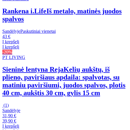
Rankena i.Life
Iš metalo, matinės juodos
spalvos
Sandėlyje
Paskutiniai vienetai
43 €
Į krepšelį
Į krepšelį
-20%
PT LIVING
Sieninė lentyna Reja
Kelių aukštų, iš
plieno, paviršiaus apdaila: spalvotas, su
matiniu paviršiumi, juodos spalvos, plotis
40 cm, aukštis 30 cm, gylis 15 cm
(
1
)
Sandėlyje
31,90 €
39,90 €
Į krepšelį