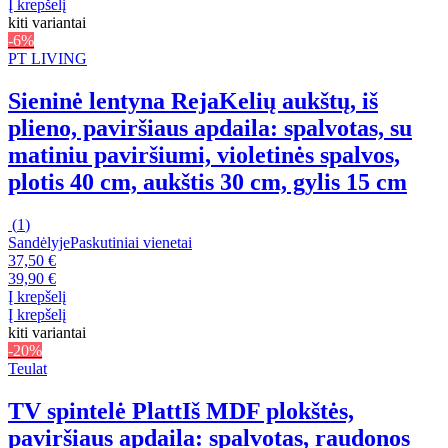
Į krepšelį
kiti variantai
-6%
PT LIVING
Sieninė lentyna Reja
Kelių aukštų, iš
plieno, paviršiaus apdaila: spalvotas, su
matiniu paviršiumi, violetinės spalvos,
plotis 40 cm, aukštis 30 cm, gylis 15 cm
(
1
)
Sandėlyje
Paskutiniai vienetai
37,50 €
39,90 €
Į krepšelį
Į krepšelį
kiti variantai
-20%
Teulat
TV spintelė Platt
Iš MDF plokštės,
paviršiaus apdaila: spalvotas, raudonos