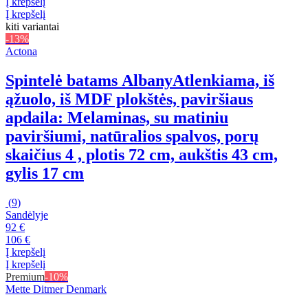
Į krepšelį
Į krepšelį
kiti variantai
-13%
Actona
Spintelė batams Albany
Atlenkiama, iš
ąžuolo, iš MDF plokštės, paviršiaus
apdaila: Melaminas, su matiniu
paviršiumi, natūralios spalvos, porų
skaičius 4 , plotis 72 cm, aukštis 43 cm,
gylis 17 cm
(
9
)
Sandėlyje
92 €
106 €
Į krepšelį
Į krepšelį
Premium
-10%
Mette Ditmer Denmark