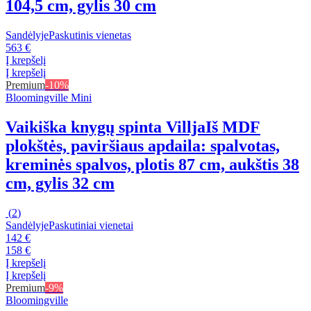
104,5 cm, gylis 30 cm
Sandėlyje
Paskutinis vienetas
563 €
Į krepšelį
Į krepšelį
Premium
-10%
Bloomingville Mini
Vaikiška knygų spinta Villja
Iš MDF
plokštės, paviršiaus apdaila: spalvotas,
kreminės spalvos, plotis 87 cm, aukštis 38
cm, gylis 32 cm
(
2
)
Sandėlyje
Paskutiniai vienetai
142 €
158 €
Į krepšelį
Į krepšelį
Premium
-9%
Bloomingville