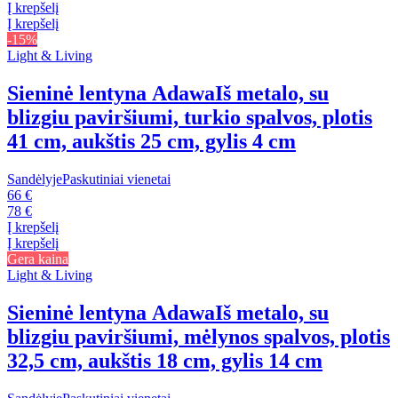
Į krepšelį
Į krepšelį
-15%
Light & Living
Sieninė lentyna Adawa
Iš metalo, su
blizgiu paviršiumi, turkio spalvos, plotis
41 cm, aukštis 25 cm, gylis 4 cm
Sandėlyje
Paskutiniai vienetai
66 €
78 €
Į krepšelį
Į krepšelį
Gera kaina
Light & Living
Sieninė lentyna Adawa
Iš metalo, su
blizgiu paviršiumi, mėlynos spalvos, plotis
32,5 cm, aukštis 18 cm, gylis 14 cm