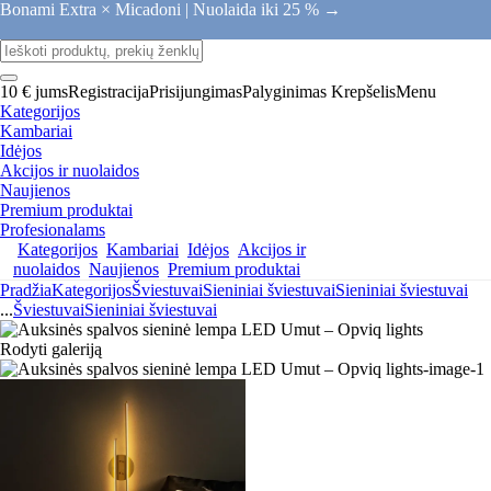
Bonami Extra × Micadoni |
Nuolaida iki 25 % →
10 € jums
Registracija
Prisijungimas
Palyginimas
Krepšelis
Menu
Kategorijos
Kambariai
Idėjos
Akcijos ir nuolaidos
Naujienos
Premium produktai
Profesionalams
Kategorijos
Kambariai
Idėjos
Akcijos ir
nuolaidos
Naujienos
Premium produktai
Pradžia
Kategorijos
Šviestuvai
Sieniniai šviestuvai
Sieniniai šviestuvai
...
Šviestuvai
Sieniniai šviestuvai
Rodyti galeriją