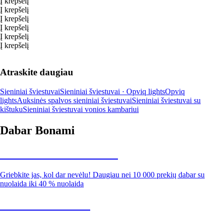
Į krepšelį
Į krepšelį
Į krepšelį
Į krepšelį
Į krepšelį
Į krepšelį
Atraskite daugiau
Sieniniai šviestuvai
Sieniniai šviestuvai · Opviq lights
Opviq
lights
Auksinės spalvos sieniniai šviestuvai
Sieniniai šviestuvai su
kištuku
Sieniniai šviestuvai vonios kambariui
Dabar Bonami
Summer Sale iki -40 %
Griebkite jas, kol dar nevėlu! Daugiau nei 10 000 prekių dabar su
nuolaida iki 40 % nuolaida
Sodas su nuolaida