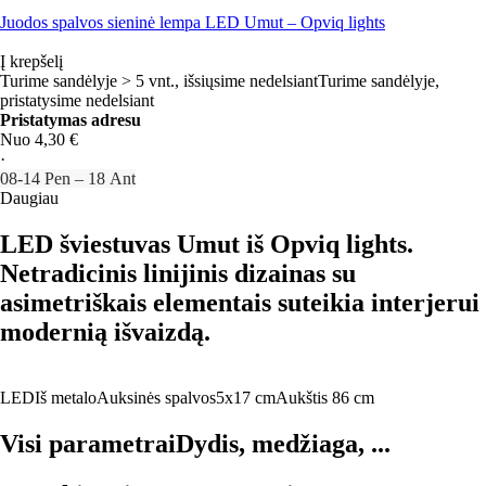
Juodos spalvos sieninė lempa LED Umut – Opviq lights
Į krepšelį
Turime sandėlyje > 5 vnt., išsiųsime nedelsiant
Turime sandėlyje,
pristatysime nedelsiant
Pristatymas adresu
Nuo 4,30 €
·
08‑14 Pen – 18 Ant
Daugiau
LED šviestuvas Umut iš Opviq lights.
Netradicinis linijinis dizainas su
asimetriškais elementais suteikia interjerui
modernią išvaizdą.
LED
Iš metalo
Auksinės spalvos
5x17 cm
Aukštis 86 cm
Visi parametrai
Dydis, medžiaga, ...