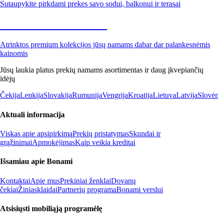
Sutaupykite pirkdami prekes savo sodui, balkonui ir terasai
Premium su nuolaida
Atrinktos premium kolekcijos jūsų namams dabar dar palankesnėmis
kainomis
Jūsų laukia platus prekių namams asortimentas ir daug įkvepiančių
idėjų
Čekija
Lenkija
Slovakija
Rumunija
Vengrija
Kroatija
Lietuva
Latvija
Slovėn
Aktuali informacija
Viskas apie apsipirkimą
Prekių pristatymas
Skundai ir
grąžinimai
Apmokėjimas
Kaip veikia kreditai
Išsamiau apie Bonami
Kontaktai
Apie mus
Prekiniai ženklai
Dovanų
čekiai
Žiniasklaidai
Partnerių programa
Bonami verslui
Atsisiųsti mobiliąją programėlę