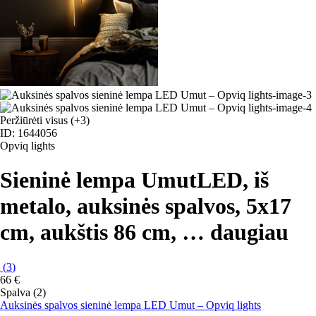
Peržiūrėti visus
(+3)
ID: 1644056
Opviq lights
Sieninė lempa Umut
LED, iš
metalo, auksinės spalvos, 5x17
cm, aukštis 86 cm
, …
daugiau
(
3
)
66 €
Spalva (2)
Auksinės spalvos sieninė lempa LED Umut – Opviq lights