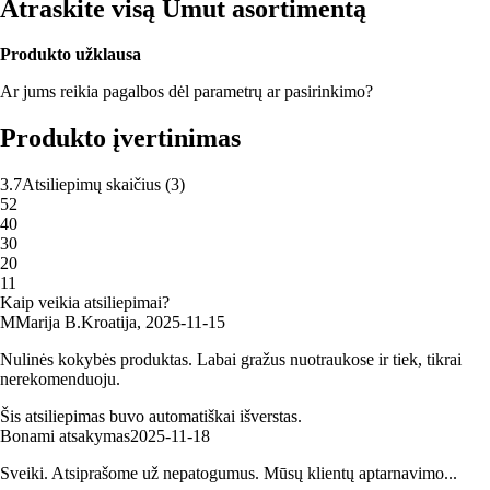
Atraskite visą Umut asortimentą
Produkto užklausa
Ar jums reikia pagalbos dėl parametrų ar pasirinkimo?
Produkto įvertinimas
3.7
Atsiliepimų skaičius
(
3
)
5
2
4
0
3
0
2
0
1
1
Kaip veikia atsiliepimai?
M
Marija B.
Kroatija
,
2025‑11‑15
Nulinės kokybės produktas. Labai gražus nuotraukose ir tiek, tikrai
nerekomenduoju.
Šis atsiliepimas buvo automatiškai išverstas.
Bonami atsakymas
2025‑11‑18
Sveiki. Atsiprašome už nepatogumus. Mūsų klientų aptarnavimo...