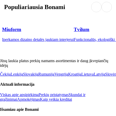
Populiariausia Bonami
Miuform
Tvilum
Įperkamos dizaino detalės jaukiam interjerui
Funkcionalūs, ekologiški i
Jūsų laukia platus prekių namams asortimentas ir daug įkvepiančių
idėjų
Čekija
Lenkija
Slovakija
Rumunija
Vengrija
Kroatija
Lietuva
Latvija
Slovėn
Aktuali informacija
Viskas apie apsipirkimą
Prekių pristatymas
Skundai ir
grąžinimai
Apmokėjimas
Kaip veikia kreditai
Išsamiau apie Bonami