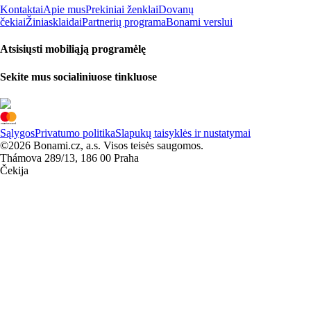
Kontaktai
Apie mus
Prekiniai ženklai
Dovanų
čekiai
Žiniasklaidai
Partnerių programa
Bonami verslui
Atsisiųsti mobiliąją programėlę
Sekite mus socialiniuose tinkluose
Sąlygos
Privatumo politika
Slapukų taisyklės ir nustatymai
©2026 Bonami.cz, a.s. Visos teisės saugomos.
Thámova 289/13, 186 00 Praha
Čekija