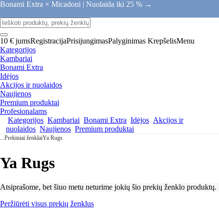
Bonami Extra × Micadoni |
Nuolaida iki 25 % →
10 € jums
Registracija
Prisijungimas
Palyginimas
Krepšelis
Menu
Kategorijos
Kambariai
Bonami Extra
Idėjos
Akcijos ir nuolaidos
Naujienos
Premium produktai
Profesionalams
Kategorijos
Kambariai
Bonami Extra
Idėjos
Akcijos ir
nuolaidos
Naujienos
Premium produktai
...
Prekiniai ženklai
Ya Rugs
Ya Rugs
Atsiprašome, bet šiuo metu neturime jokių šio prekių ženklo produktų.
Peržiūrėti visus prekių ženklus