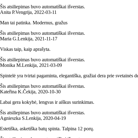
Šis atsiliepimas buvo automatiškai išverstas.
Anita P.
Vengrija
,
2022‑03‑11
Man tai patinka. Modernus, gražus
Šis atsiliepimas buvo automatiškai išverstas.
Maria G.
Lenkija
,
2021‑11‑17
Viskas taip, kaip aprašyta.
Šis atsiliepimas buvo automatiškai išverstas.
Monika M.
Lenkija
,
2021‑03‑09
Spintelė yra tvirtai pagaminta, elegantiška, gražiai dera prie svetainės 
Šis atsiliepimas buvo automatiškai išverstas.
Kateřina K.
Čekija
,
2020‑10‑30
Labai gera kokybė, lengvas ir aiškus surinkimas.
Šis atsiliepimas buvo automatiškai išverstas.
Agnieszka S.
Lenkija
,
2020‑04‑19
Estetiška, asketiška batų spinta. Talpina 12 porų.