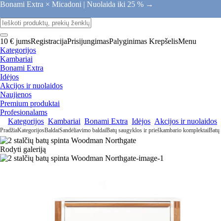
Bonami Extra × Micadoni |
Nuolaida iki 25 % →
10 € jums
Registracija
Prisijungimas
Palyginimas
Krepšelis
Menu
Kategorijos
Kambariai
Bonami Extra
Idėjos
Akcijos ir nuolaidos
Naujienos
Premium produktai
Profesionalams
Kategorijos
Kambariai
Bonami Extra
Idėjos
Akcijos ir nuolaidos
Pradžia
Kategorijos
Baldai
Sandėliavimo baldai
Batų saugyklos ir prieškambario komplektai
Batų 
Rodyti galeriją