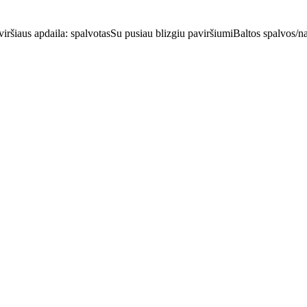
iršiaus apdaila: spalvotas
Su pusiau blizgiu paviršiumi
Baltos spalvos/na