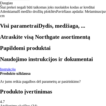
Daugiau
Šiai prekei negali būti taikomas joks nuolaidos kodas ar kreditai
Atlenkiama
Iš medžio drožlių plokštės
Paviršiaus apdaila: Melaminas/pav
cm
Visi parametrai
Dydis, medžiaga, ...
Atraskite visą Northgate asortimentą
Papildomi produktai
Naudojimo instrukcijos ir dokumentai
Instrukcija
Produkto užklausa
Ar jums reikia pagalbos dėl parametrų ar pasirinkimo?
Produkto įvertinimas
4.7
Atsiliepimų skaičius
(
34
)