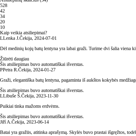
5
28
4
2
3
4
2
0
1
0
Kaip veikia atsiliepimai?
L
Lenka J.
Čekija
,
2024‑07‑01
Dėl medinių kojų batų lentyna yra labai graži. Turime dvi šalia viena ki
Žiūrėti daugiau
Šis atsiliepimas buvo automatiškai išverstas.
P
Petra R.
Čekija
,
2024‑01‑27
Graži, elegantiška batų lentyna, pagaminta iš aukštos kokybės medžiago
Šis atsiliepimas buvo automatiškai išverstas.
L
Libuše Š.
Čekija
,
2023‑11‑30
Puikiai tinka mažoms erdvėms.
Šis atsiliepimas buvo automatiškai išverstas.
Jiří A.
Čekija
,
2023‑06‑14
Batai yra gražūs, atitinka aprašymą. Skylės buvo prastai išgręžtos, tod