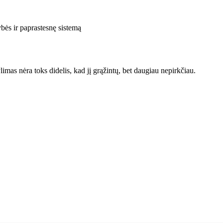
ybės ir paprastesnę sistemą
imas nėra toks didelis, kad jį grąžintų, bet daugiau nepirkčiau.