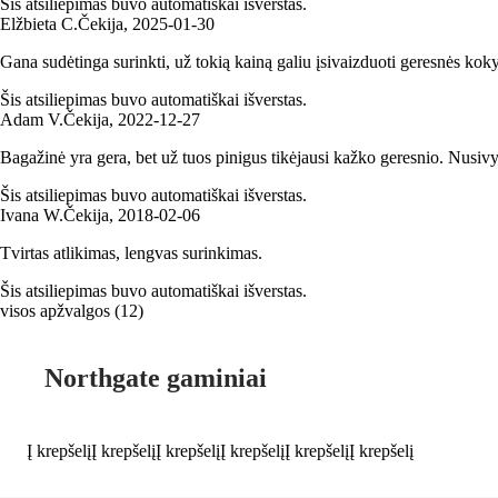
Šis atsiliepimas buvo automatiškai išverstas.
Elžbieta C.
Čekija
,
2025‑01‑30
Gana sudėtinga surinkti, už tokią kainą galiu įsivaizduoti geresnės kok
Šis atsiliepimas buvo automatiškai išverstas.
Adam V.
Čekija
,
2022‑12‑27
Bagažinė yra gera, bet už tuos pinigus tikėjausi kažko geresnio. Nusivyl
Šis atsiliepimas buvo automatiškai išverstas.
Ivana W.
Čekija
,
2018‑02‑06
Tvirtas atlikimas, lengvas surinkimas.
Šis atsiliepimas buvo automatiškai išverstas.
visos apžvalgos
(
12
)
Northgate gaminiai
Į krepšelį
Į krepšelį
Į krepšelį
Į krepšelį
Į krepšelį
Į krepšelį