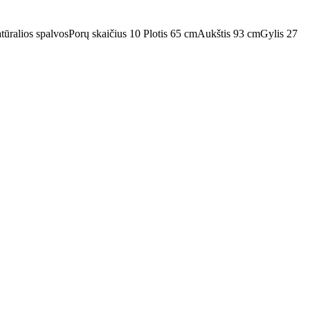
tūralios spalvos
Porų skaičius 10
Plotis 65 cm
Aukštis 93 cm
Gylis 27