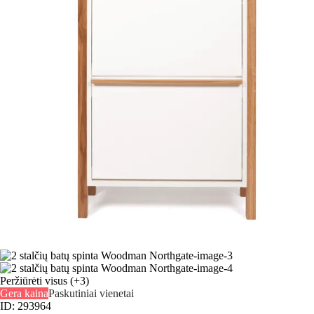
Peržiūrėti visus
(+3)
Gera kaina
Paskutiniai vienetai
ID: 293964