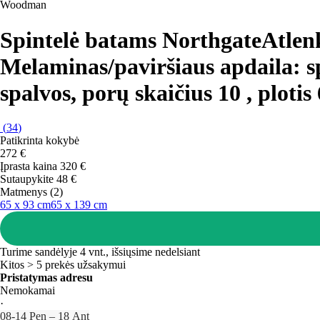
Woodman
Spintelė batams Northgate
Atlenk
Melaminas/paviršiaus apdaila: sp
spalvos, porų skaičius 10 , plotis
(
34
)
Patikrinta kokybė
272 €
Įprasta kaina 320 €
Sutaupykite 48 €
Matmenys (2)
65 x 93 cm
65 x 139 cm
Turime sandėlyje 4 vnt., išsiųsime nedelsiant
Kitos > 5 prekės užsakymui
Pristatymas adresu
Nemokamai
·
08‑14 Pen – 18 Ant