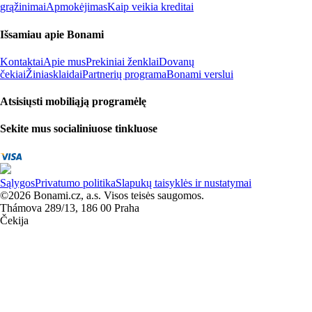
grąžinimai
Apmokėjimas
Kaip veikia kreditai
Išsamiau apie Bonami
Kontaktai
Apie mus
Prekiniai ženklai
Dovanų
čekiai
Žiniasklaidai
Partnerių programa
Bonami verslui
Atsisiųsti mobiliąją programėlę
Sekite mus socialiniuose tinkluose
Sąlygos
Privatumo politika
Slapukų taisyklės ir nustatymai
©2026 Bonami.cz, a.s. Visos teisės saugomos.
Thámova 289/13, 186 00 Praha
Čekija