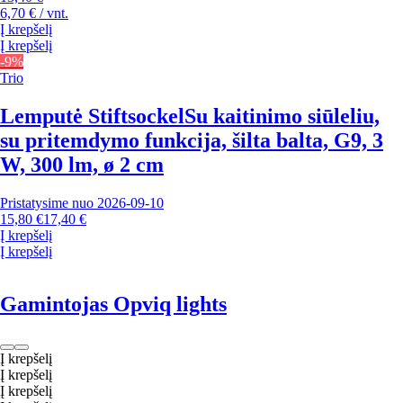
6,70 € / vnt.
Į krepšelį
Į krepšelį
-9%
Trio
Lemputė Stiftsockel
Su kaitinimo siūleliu,
su pritemdymo funkcija, šilta balta, G9, 3
W, 300 lm, ø 2 cm
Pristatysime nuo 2026‑09‑10
15,80 €
17,40 €
Į krepšelį
Į krepšelį
Gamintojas Opviq lights
Į krepšelį
Į krepšelį
Į krepšelį