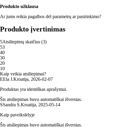
Produkto užklausa
Ar jums reikia pagalbos dėl parametrų ar pasirinkimo?
Produkto įvertinimas
5
Atsiliepimų skaičius
(
3
)
5
3
4
0
3
0
2
0
1
0
Kaip veikia atsiliepimai?
E
Ela J.
Kroatija
,
2026‑02‑07
Produktas yra identiškas aprašymui.
Šis atsiliepimas buvo automatiškai išverstas.
S
Sandra S.
Kroatija
,
2025‑05‑14
Kaip paveikslėlyje
Šis atsiliepimas buvo automatiškai išverstas.