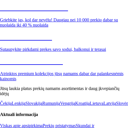
Summer Sale iki -40 %
Griebkite jas, kol dar nevėlu! Daugiau nei 10 000 prekių dabar su
nuolaida iki 40 % nuolaida
Sodas su nuolaida
Sutaupykite pirkdami prekes savo sodui, balkonui ir terasai
Premium su nuolaida
Atrinktos premium kolekcijos jūsų namams dabar dar palankesnėmis
kainomis
Jūsų laukia platus prekių namams asortimentas ir daug įkvepiančių
idėjų
Čekija
Lenkija
Slovakija
Rumunija
Vengrija
Kroatija
Lietuva
Latvija
Slovėn
Aktuali informacija
Viskas apie apsipirkimą
Prekių pristatymas
Skundai ir