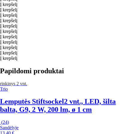
Į krepšelį
Į krepšelį
Į krepšelį
Į krepšelį
Į krepšelį
Į krepšelį
Į krepšelį
Į krepšelį
Į krepšelį
Į krepšelį
Į krepšelį
Papildomi produktai
rinkinys 2 vnt.
Trio
Lemputės Stiftsockel
2 vnt., LED, šilta
balta, G9, 2 W, 200 lm, ø 1 cm
(
24
)
Sandėlyje
13,40 €