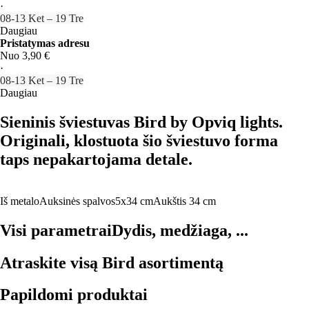
·
08‑13 Ket – 19 Tre
Daugiau
Pristatymas adresu
Nuo 3,90 €
·
08‑13 Ket – 19 Tre
Daugiau
Sieninis šviestuvas Bird by Opviq lights.
Originali, klostuota šio šviestuvo forma
taps nepakartojama detale.
Iš metalo
Auksinės spalvos
5x34 cm
Aukštis 34 cm
Visi parametrai
Dydis, medžiaga, ...
Atraskite visą Bird asortimentą
Papildomi produktai