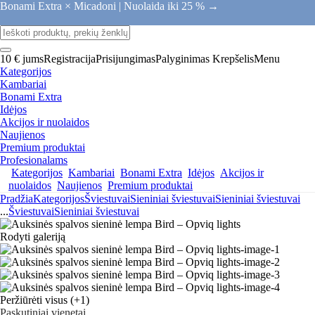
Bonami Extra × Micadoni |
Nuolaida iki 25 % →
10 € jums
Registracija
Prisijungimas
Palyginimas
Krepšelis
Menu
Kategorijos
Kambariai
Bonami Extra
Idėjos
Akcijos ir nuolaidos
Naujienos
Premium produktai
Profesionalams
Kategorijos
Kambariai
Bonami Extra
Idėjos
Akcijos ir
nuolaidos
Naujienos
Premium produktai
Pradžia
Kategorijos
Šviestuvai
Sieniniai šviestuvai
Sieniniai šviestuvai
...
Šviestuvai
Sieniniai šviestuvai
Rodyti galeriją
Peržiūrėti visus
(+1)
Paskutiniai vienetai