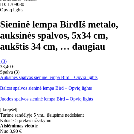
ID: 1709080
Opviq lights
Sieninė lempa Bird
Iš metalo,
auksinės spalvos, 5x34 cm,
aukštis 34 cm
, …
daugiau
(
3
)
33,40 €
Spalva (3)
Auksinės spalvos sieninė lempa Bird – Opviq lights
Baltos spalvos sieninė lempa Bird – Opviq lights
Juodos spalvos sieninė lempa Bird – Opviq lights
Į krepšelį
Turime sandėlyje 5 vnt., išsiųsime nedelsiant
Kitos > 5 prekės užsakymui
Atsiėmimas vietoje
Nuo 3,90 €