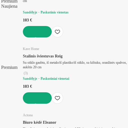
Premium
cm
Naujiena
Sandėlyje
Paskutinis vienetas
103 €
Į KREPŠELĮ
Kave Home
Stalinis šviestuvas Reig
Su stiklo gaubtu, iš metalo/iš plastiko/iš stiklo, su kištuku, oranžinės spalvos,
Premium
aukštis 20 cm
(
3
)
Sandėlyje
Paskutiniai vienetai
103 €
Į KREPŠELĮ
Actona
Biuro kėdė Eleanor