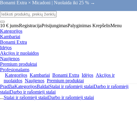
Bonami Extra × Micadoni |
Nuolaida iki 25 % →
10 € jums
Registracija
Prisijungimas
Palyginimas
Krepšelis
Menu
Kategorijos
Kambariai
Bonami Extra
Idėjos
Akcijos ir nuolaidos
Naujienos
Premium produktai
Profesionalams
Kategorijos
Kambariai
Bonami Extra
Idėjos
Akcijos ir
nuolaidos
Naujienos
Premium produktai
Pradžia
Kategorijos
Baldai
Stalai ir rašomieji stalai
Darbo ir rašomieji
stalai
Darbo ir rašomieji stalai
...
Stalai ir rašomieji stalai
Darbo ir rašomieji stalai