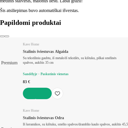
medinis stalviršis, malonus liesti. Labai gražu!
Šis atsiliepimas buvo automatiškai išverstas.
Papildomi produktai
Kave Home
Stalinis šviestuvas Algaida
Su tekstiliniu gaubtu, iš metalo/iš tekstilės, su kištuku, pilkai smėlinės
Premium
spalvos, aukštis 35 cm
Sandėlyje
Paskutinis vienetas
83 €
Į KREPŠELĮ
Kave Home
Stalinis šviestuvas Odra
Iš keramikos, su kištuku, smėlio spalvos/dramblio kaulo spalvos, aukštis 45,5