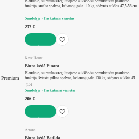
Iš audinio, su ratukais/reguliuojamo aukščio/su porankiais/su pasukimo
funkcija, smėlio spalvos, keliamoji galia 110 kg, sėdynės aukštis 47,5-56 cm
Sandėlyje
Paskutinis vienetas
237 €
Į KREPŠELĮ
Kave Home
Biuro kėdė Einara
Iš audinio, su ratukais/reguliuojamo aukščio/su porankiais/su pasukimo
Premium
funkcija, šviesiai pilkos spalvos, keliamoji galia 130 kg, sėdynės aukštis 45-
55 cm
(
15
)
Sandėlyje
Paskutiniai vienetai
206 €
Į KREPŠELĮ
Actona
Biuro kėdė Batilda