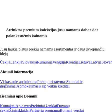
Atrinktos premium kolekcijos jūsų namams dabar dar
palankesnėmis kainomis
Jūsų laukia platus prekių namams asortimentas ir daug įkvepiančių
idėjų
Čekija
Lenkija
Slovakija
Rumunija
Vengrija
Kroatija
Lietuva
Latvija
Slovėn
Aktuali informacija
Viskas apie apsipirkimą
Prekių pristatymas
Skundai ir
grąžinimai
Apmokėjimas
Kaip veikia kreditai
Išsamiau apie Bonami
Kontaktai
Apie mus
Prekiniai ženklai
Dovanų
čekiai
Žiniasklaidai
Partnerių programa
Bonami verslui