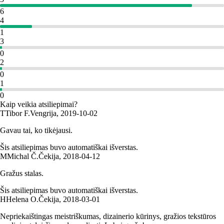
6
4
1
3
0
2
0
1
0
Kaip veikia atsiliepimai?
T
Tibor F.
Vengrija
,
2019‑10‑02
Gavau tai, ko tikėjausi.
Šis atsiliepimas buvo automatiškai išverstas.
M
Michal Č.
Čekija
,
2018‑04‑12
Gražus stalas.
Šis atsiliepimas buvo automatiškai išverstas.
H
Helena O.
Čekija
,
2018‑03‑01
Nepriekaištingas meistriškumas, dizainerio kūrinys, gražios tekstūros