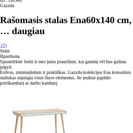
ID: 536500
Gazzda
Rašomasis stalas Ena
60x140 cm
,
…
daugiau
(
7
)
Sekti
Išparduota
Spustelėkite Sekti ir mes jums pranešime, kai gaminį vėl bus galima
įsigyti.
Erdvus, minimalistinis ir praktiškas. Gazzda kolekcijos Ena konsolinis
staliukas sujungia visus šiuos elementus. Jie puikiai papildo
prieškambarį ar darbo kambarį.