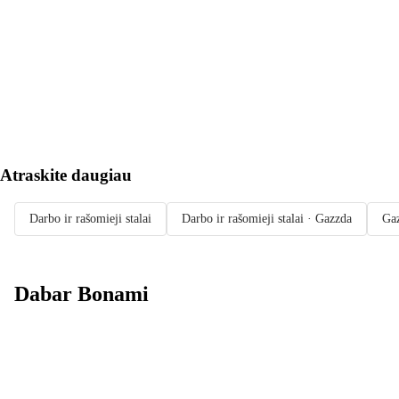
Į KREPŠELĮ
Atraskite daugiau
Darbo ir rašomieji stalai
Darbo ir rašomieji stalai · Gazzda
Ga
Dabar Bonami
Summer Sale