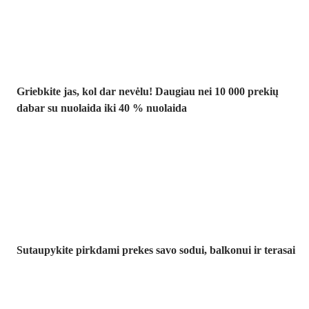
iki -40 %
Griebkite jas, kol dar nevėlu! Daugiau nei 10 000 prekių
dabar su nuolaida iki 40 % nuolaida
Sodas su
nuolaida
Sutaupykite pirkdami prekes savo sodui, balkonui ir terasai
Premium su
nuolaida