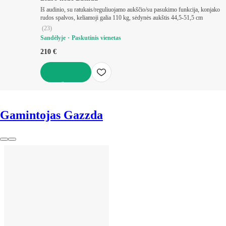
Iš audinio, su ratukais/reguliuojamo aukščio/su pasukimo funkcija, konjako
rudos spalvos, keliamoji galia 110 kg, sėdynės aukštis 44,5-51,5 cm
(
23
)
Sandėlyje
Paskutinis vienetas
210 €
Į KREPŠELĮ
Gamintojas Gazzda