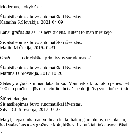
Modernus, kokybiškas
Šis atsiliepimas buvo automatiškai išverstas.
Katarína S.
Slovakija
,
2021‑04‑09
Labai gražus stalas. Jis nėra didelis. Būtent to man ir reikėjo
Šis atsiliepimas buvo automatiškai išverstas.
Martin M.
Čekija
,
2019‑01‑31
Gražus stalas ir visiškai primityvus surinkimas :-)
Šis atsiliepimas buvo automatiškai išverstas.
Martina U.
Slovakija
,
2017‑10‑26
Stalas yra gražus ir man labai tinka...Man reikia kito, tokio paties, bet
100 cm pločio ....jūs dar neturite, bet aš stebiu jį jūsų svetainėje...tikiu...
Žiūrėti daugiau
Šis atsiliepimas buvo automatiškai išverstas.
Silvia Ch.
Slovakija
,
2017‑07‑27
Matyt, nepakankamai įvertinau lenkų baldų gamintojus, nesitikėjau,
kad stalas bus toks gražus ir kokybiškas. Jis puikiai tinka asmeniškai