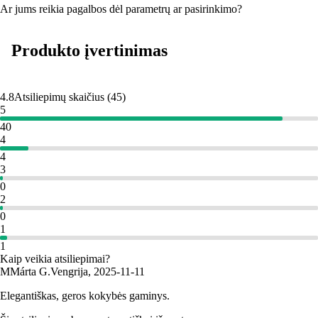
Ar jums reikia pagalbos dėl parametrų ar pasirinkimo?
Produkto įvertinimas
4.8
Atsiliepimų skaičius
(
45
)
5
40
4
4
3
0
2
0
1
1
Kaip veikia atsiliepimai?
M
Márta G.
Vengrija
,
2025‑11‑11
Elegantiškas, geros kokybės gaminys.