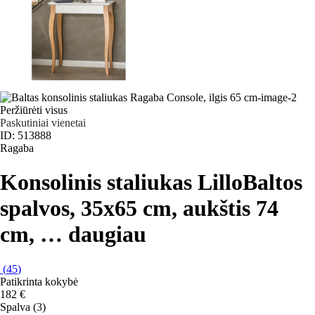
Peržiūrėti visus
Paskutiniai vienetai
ID: 513888
Ragaba
Konsolinis staliukas Lillo
Baltos
spalvos, 35x65 cm, aukštis 74
cm
, …
daugiau
(
45
)
Patikrinta kokybė
182 €
Spalva (3)