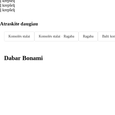
Į krepšelį
Į krepšelį
Į krepšelį
Atraskite daugiau
Konsolės stalai
Konsolės stalai · Ragaba
Ragaba
Balti kon
Dabar Bonami
Summer Sale
iki -40 %