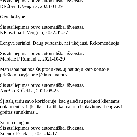
Šis atsiliepimas buvo automatiškai išverstas.
R
Róbert F.
Vengrija
,
2023‑03‑29
Gera kokybė.
Šis atsiliepimas buvo automatiškai išverstas.
K
Krisztina L.
Vengrija
,
2022‑05‑27
Lengva surinkti. Daug tvirtesnis, nei tikėjausi. Rekomenduoju!
Šis atsiliepimas buvo automatiškai išverstas.
Mardale F.
Rumunija
,
2021‑10‑29
Man labai patinka šis produktas. Jį naudoju kaip konsolę
prieškambaryje prie įėjimo į namus.
Šis atsiliepimas buvo automatiškai išverstas.
Anežka K.
Čekija
,
2021‑08‑23
Šį stalą turiu savo koridoriuje, kad galėčiau perduoti klientams
dokumentus, ir jis tiksliai atitinka mano reikalavimus. Lengvas ir
greitas surinkimas...
Žiūrėti daugiau
Šis atsiliepimas buvo automatiškai išverstas.
Zdenek P.
Čekija
,
2021‑04‑17