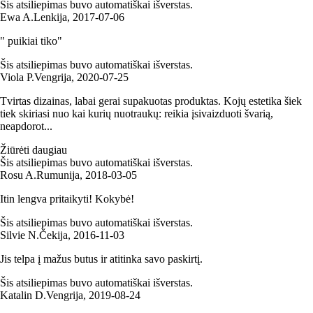
Šis atsiliepimas buvo automatiškai išverstas.
Ewa A.
Lenkija
,
2017‑07‑06
" puikiai tiko"
Šis atsiliepimas buvo automatiškai išverstas.
Viola P.
Vengrija
,
2020‑07‑25
Tvirtas dizainas, labai gerai supakuotas produktas. Kojų estetika šiek
tiek skiriasi nuo kai kurių nuotraukų: reikia įsivaizduoti švarią,
neapdorot...
Žiūrėti daugiau
Šis atsiliepimas buvo automatiškai išverstas.
Rosu A.
Rumunija
,
2018‑03‑05
Itin lengva pritaikyti! Kokybė!
Šis atsiliepimas buvo automatiškai išverstas.
Silvie N.
Čekija
,
2016‑11‑03
Jis telpa į mažus butus ir atitinka savo paskirtį.
Šis atsiliepimas buvo automatiškai išverstas.
Katalin D.
Vengrija
,
2019‑08‑24