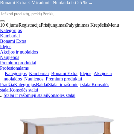
Bonami Extra × Micadoni |
Nuolaida iki 25 % →
10 € jums
Registracija
Prisijungimas
Palyginimas
Krepšelis
Menu
Kategorijos
Kambariai
Bonami Extra
Idėjos
Akcijos ir nuolaidos
Naujienos
Premium produktai
Profesionalams
Kategorijos
Kambariai
Bonami Extra
Idėjos
Akcijos ir
nuolaidos
Naujienos
Premium produktai
Pradžia
Kategorijos
Baldai
Stalai ir rašomieji stalai
Konsolės
stalai
Konsolės stalai
...
Stalai ir rašomieji stalai
Konsolės stalai