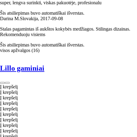
super, lengva surinkti, viskas pakuotėje, profesionalu
Šis atsiliepimas buvo automatiškai išverstas.
Darina M.
Slovakija
,
2017‑09‑08
Stalas pagamintas iš aukštos kokybės medžiagos. Stilingas dizainas.
Rekomenduoju visiems
Šis atsiliepimas buvo automatiškai išverstas.
visos apžvalgos
(
16
)
Lillo gaminiai
Į krepšelį
Į krepšelį
Į krepšelį
Į krepšelį
Į krepšelį
Į krepšelį
Į krepšelį
Į krepšelį
Į krepšelį
Į krepšelį