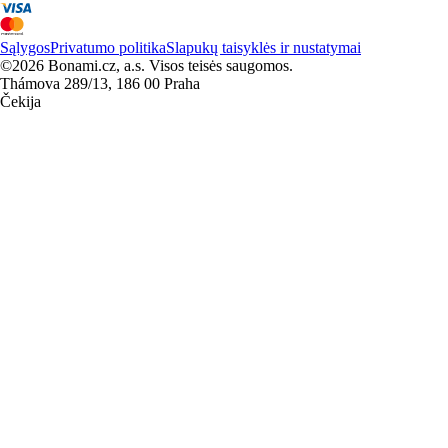
Sąlygos
Privatumo politika
Slapukų taisyklės ir nustatymai
©2026 Bonami.cz, a.s. Visos teisės saugomos.
Thámova 289/13, 186 00 Praha
Čekija