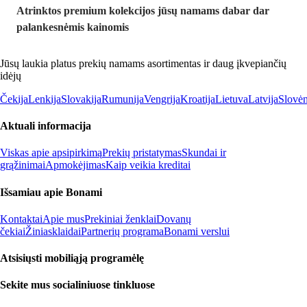
Atrinktos premium kolekcijos jūsų namams dabar dar
palankesnėmis kainomis
Jūsų laukia platus prekių namams asortimentas ir daug įkvepiančių
idėjų
Čekija
Lenkija
Slovakija
Rumunija
Vengrija
Kroatija
Lietuva
Latvija
Slovėn
Aktuali informacija
Viskas apie apsipirkimą
Prekių pristatymas
Skundai ir
grąžinimai
Apmokėjimas
Kaip veikia kreditai
Išsamiau apie Bonami
Kontaktai
Apie mus
Prekiniai ženklai
Dovanų
čekiai
Žiniasklaidai
Partnerių programa
Bonami verslui
Atsisiųsti mobiliąją programėlę
Sekite mus socialiniuose tinkluose