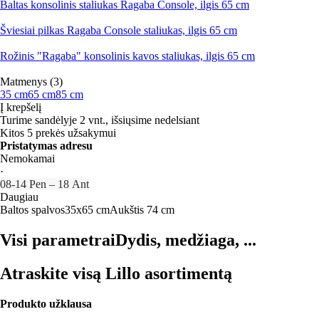
Baltas konsolinis staliukas Ragaba Console, ilgis 65 cm
Šviesiai pilkas Ragaba Console staliukas, ilgis 65 cm
Rožinis "Ragaba" konsolinis kavos staliukas, ilgis 65 cm
Matmenys (3)
35 cm
65 cm
85 cm
Į krepšelį
Turime sandėlyje 2 vnt., išsiųsime nedelsiant
Kitos 5 prekės užsakymui
Pristatymas adresu
Nemokamai
·
08‑14 Pen – 18 Ant
Daugiau
Baltos spalvos
35x65 cm
Aukštis 74 cm
Visi parametrai
Dydis, medžiaga, ...
Atraskite visą Lillo asortimentą
Produkto užklausa