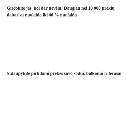
Griebkite jas, kol dar nevėlu! Daugiau nei 10 000 prekių
dabar su nuolaida iki 40 % nuolaida
Sodas su
nuolaida
Sutaupykite pirkdami prekes savo sodui, balkonui ir terasai
Premium su
nuolaida