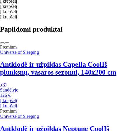
Į krepšelį
Į krepšelį
Į krepšelį
Į krepšelį
Papildomi produktai
Premium
Universe of Sleeping
Antklodė ir užpildas Capella Cool
Iš
plunksnų, vasaros sezonui, 140x200 cm
(
3
)
Sandėlyje
126 €
Į krepšelį
Į krepšelį
Premium
Universe of Sleeping
Antklodė ir užpildas Neptune Cool
Iš