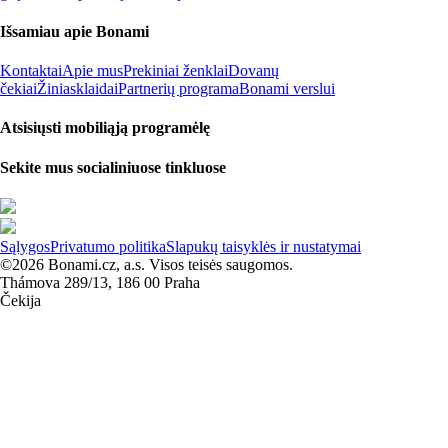
Išsamiau apie Bonami
Kontaktai
Apie mus
Prekiniai ženklai
Dovanų
čekiai
Žiniasklaidai
Partnerių programa
Bonami verslui
Atsisiųsti mobiliąją programėlę
Sekite mus socialiniuose tinkluose
Sąlygos
Privatumo politika
Slapukų taisyklės ir nustatymai
©2026 Bonami.cz, a.s. Visos teisės saugomos.
Thámova 289/13, 186 00 Praha
Čekija