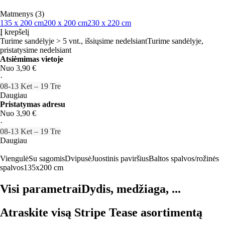
Matmenys (3)
135 x 200 cm
200 x 200 cm
230 x 220 cm
Į krepšelį
Turime sandėlyje > 5 vnt., išsiųsime nedelsiant
Turime sandėlyje,
pristatysime nedelsiant
Atsiėmimas vietoje
Nuo 3,90 €
·
08‑13 Ket – 19 Tre
Daugiau
Pristatymas adresu
Nuo 3,90 €
·
08‑13 Ket – 19 Tre
Daugiau
Viengulė
Su sagomis
Dvipusė
Juostinis paviršius
Baltos spalvos/rožinės
spalvos
135x200 cm
Visi parametrai
Dydis, medžiaga, ...
Atraskite visą Stripe Tease asortimentą