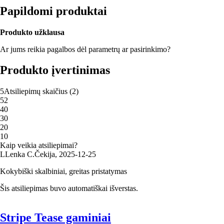
Papildomi produktai
Produkto užklausa
Ar jums reikia pagalbos dėl parametrų ar pasirinkimo?
Produkto įvertinimas
5
Atsiliepimų skaičius
(
2
)
5
2
4
0
3
0
2
0
1
0
Kaip veikia atsiliepimai?
L
Lenka C.
Čekija
,
2025‑12‑25
Kokybiški skalbiniai, greitas pristatymas
Šis atsiliepimas buvo automatiškai išverstas.
Stripe Tease gaminiai