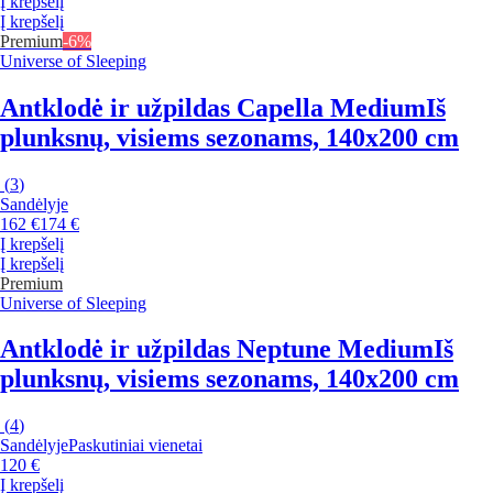
Į krepšelį
Į krepšelį
Premium
-6%
Universe of Sleeping
Antklodė ir užpildas Capella Medium
Iš
plunksnų, visiems sezonams, 140x200 cm
(
3
)
Sandėlyje
162 €
174 €
Į krepšelį
Į krepšelį
Premium
Universe of Sleeping
Antklodė ir užpildas Neptune Medium
Iš
plunksnų, visiems sezonams, 140x200 cm
(
4
)
Sandėlyje
Paskutiniai vienetai
120 €
Į krepšelį