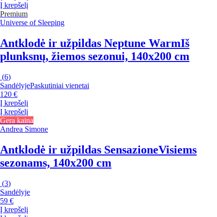
Į krepšelį
Premium
Universe of Sleeping
Antklodė ir užpildas Neptune Warm
Iš
plunksnų, žiemos sezonui, 140x200 cm
(
6
)
Sandėlyje
Paskutiniai vienetai
120 €
Į krepšelį
Į krepšelį
Gera kaina
Andrea Simone
Antklodė ir užpildas Sensazione
Visiems
sezonams, 140x200 cm
(
3
)
Sandėlyje
59 €
Į krepšelį