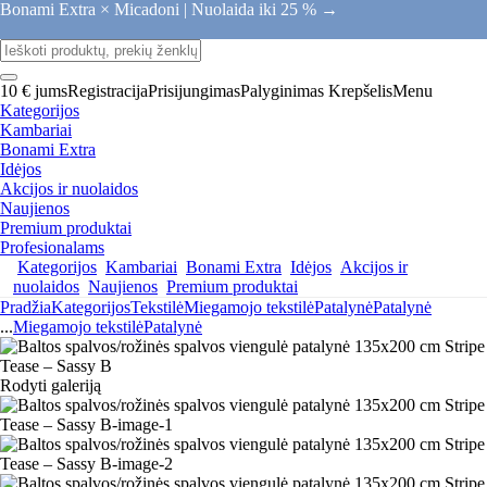
Bonami Extra × Micadoni |
Nuolaida iki 25 % →
10 € jums
Registracija
Prisijungimas
Palyginimas
Krepšelis
Menu
Kategorijos
Kambariai
Bonami Extra
Idėjos
Akcijos ir nuolaidos
Naujienos
Premium produktai
Profesionalams
Kategorijos
Kambariai
Bonami Extra
Idėjos
Akcijos ir
nuolaidos
Naujienos
Premium produktai
Pradžia
Kategorijos
Tekstilė
Miegamojo tekstilė
Patalynė
Patalynė
...
Miegamojo tekstilė
Patalynė
Rodyti galeriją