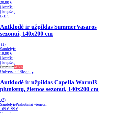
20,90 €
Į krepšelį
Į krepšelį
B.E.S.
Antklodė ir užpildas Summer
Vasaros
sezonui, 140x200 cm
(
1
)
Sandėlyje
19,90 €
Į krepšelį
Į krepšelį
Premium
-15%
Universe of Sleeping
Antklodė ir užpildas Capella Warm
Iš
plunksnų, žiemos sezonui, 140x200 cm
(
3
)
Sandėlyje
Paskutiniai vienetai
169 €
199 €