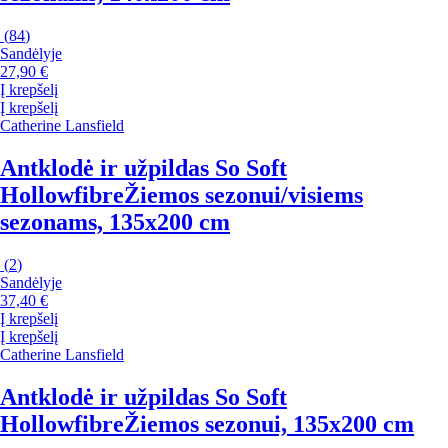
(
84
)
Sandėlyje
27,90 €
Į krepšelį
Į krepšelį
Catherine Lansfield
Antklodė ir užpildas So Soft
Hollowfibre
Žiemos sezonui/visiems
sezonams, 135x200 cm
(
2
)
Sandėlyje
37,40 €
Į krepšelį
Į krepšelį
Catherine Lansfield
Antklodė ir užpildas So Soft
Hollowfibre
Žiemos sezonui, 135x200 cm