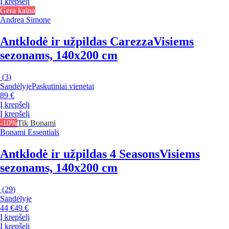
Į krepšelį
Gera kaina
Andrea Simone
Antklodė ir užpildas Carezza
Visiems
sezonams, 140x200 cm
(
3
)
Sandėlyje
Paskutiniai vienetai
89 €
Į krepšelį
Į krepšelį
-10%
Tik Bonami
Bonami Essentials
Antklodė ir užpildas 4 Seasons
Visiems
sezonams, 140x200 cm
(
29
)
Sandėlyje
44 €
49 €
Į krepšelį
Į krepšelį