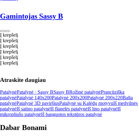
Gamintojas Sassy B
Į krepšelį
Į krepšelį
Į krepšelį
Į krepšelį
Į krepšelį
Į krepšelį
Atraskite daugiau
Patalynė
Patalynė · Sassy B
Sassy B
Rožinė patalynė
Prancūziška
patalynė
Patalynė 140x200
Patalynė 200x200
Patalynė 200x220
Balta
patalynė
Patalynė 3D paviršius
Patalynė su Kalėdų motyvu
Iš medvilnės
patalynė
Iš satino patalynė
Iš flanelės patalynė
Iš lino patalynė
Iš
mikropliušo patalynė
Iš banguotos tekstūros patalynė
Dabar Bonami