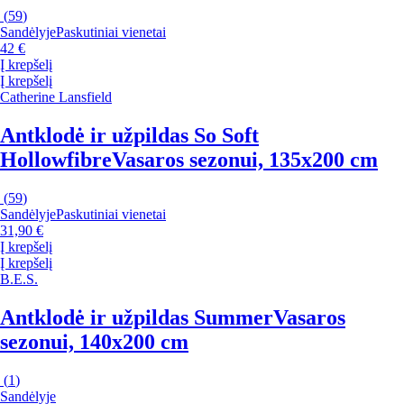
(
59
)
Sandėlyje
Paskutiniai vienetai
42 €
Į krepšelį
Į krepšelį
Catherine Lansfield
Antklodė ir užpildas So Soft
Hollowfibre
Vasaros sezonui, 135x200 cm
(
59
)
Sandėlyje
Paskutiniai vienetai
31,90 €
Į krepšelį
Į krepšelį
B.E.S.
Antklodė ir užpildas Summer
Vasaros
sezonui, 140x200 cm
(
1
)
Sandėlyje