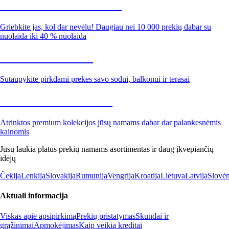
Summer Sale iki -40 %
Griebkite jas, kol dar nevėlu! Daugiau nei 10 000 prekių dabar su
nuolaida iki 40 % nuolaida
Sodas su nuolaida
Sutaupykite pirkdami prekes savo sodui, balkonui ir terasai
Premium su nuolaida
Atrinktos premium kolekcijos jūsų namams dabar dar palankesnėmis
kainomis
Jūsų laukia platus prekių namams asortimentas ir daug įkvepiančių
idėjų
Čekija
Lenkija
Slovakija
Rumunija
Vengrija
Kroatija
Lietuva
Latvija
Slovėn
Aktuali informacija
Viskas apie apsipirkimą
Prekių pristatymas
Skundai ir
grąžinimai
Apmokėjimas
Kaip veikia kreditai