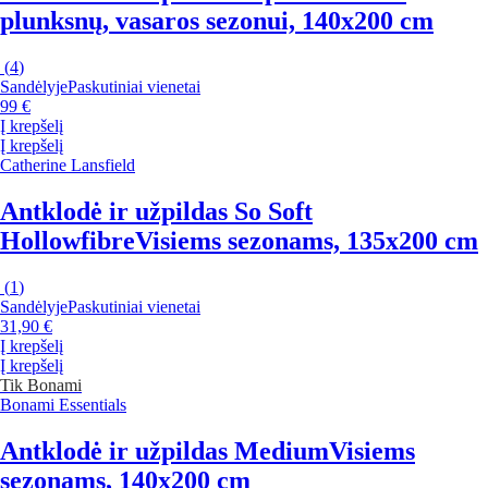
plunksnų, vasaros sezonui, 140x200 cm
(
4
)
Sandėlyje
Paskutiniai vienetai
99 €
Į krepšelį
Į krepšelį
Catherine Lansfield
Antklodė ir užpildas So Soft
Hollowfibre
Visiems sezonams, 135x200 cm
(
1
)
Sandėlyje
Paskutiniai vienetai
31,90 €
Į krepšelį
Į krepšelį
Tik Bonami
Bonami Essentials
Antklodė ir užpildas Medium
Visiems
sezonams, 140x200 cm