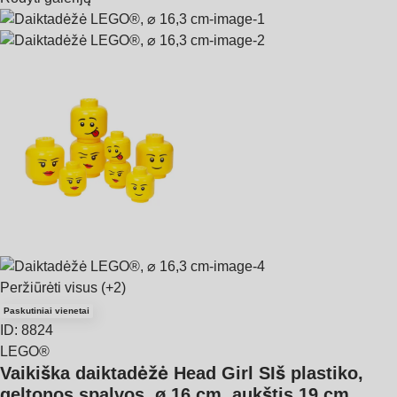
Peržiūrėti visus
(+2)
Paskutiniai vienetai
ID: 8824
LEGO®
Vaikiška daiktadėžė Head Girl S
Iš plastiko,
geltonos spalvos, ø 16 cm, aukštis 19 cm
, …