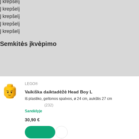
Į krepšelį
Į krepšelį
Į krepšelį
Į krepšelį
Į krepšelį
Semkitės įkvėpimo
LEGO®
Vaikiška daiktadėžė Head Boy L
Iš plastiko, geltonos spalvos, ø 24 cm, aukštis 27 cm
(
232
)
Sandėlyje
30,90 €