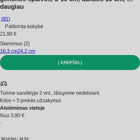
daugiau
(
91
)
Patikrinta kokybė
21,90 €
Skersmuo (2)
16.3 cm
24.2 cm
Į KREPŠELĮ
Turime sandėlyje 2 vnt., išsiųsime nedelsiant
Kitos > 5 prekės užsakymui
Atsiėmimas vietoje
Nuo 3,90 €
·
08‑13 Ket – 19 Tre