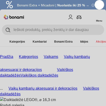
Bonami Extra × Micadoni |
Nuolaida iki 25 % →
Menu
Kategorijos
Kambariai
Bonami Extra
Idėjos
Akcijos
Pradžia
Kategorijos
Vaikams
Vaikų kambarių
aksesuarai ir dekoracijos
Vaikiškos
daiktadėžės
Vaikiškos daiktadėžės
...
Vaikų kambarių aksesuarai ir dekoracijos
Vaikiškos
daiktadėžės
Rodyti galeriją