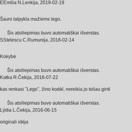
E
Emilia N.
Lenkija
,
2019‑02‑19
Šauni talpykla mažiems lego.
Šis atsiliepimas buvo automatiškai išverstas.
S
Stelescu C.
Rumunija
,
2018‑02‑14
Kokybė
Šis atsiliepimas buvo automatiškai išverstas.
Katka R.
Čekija
,
2016‑07‑22
kas renkasi "Lego", žino kodėl, nereikia jo toliau ginti
Šis atsiliepimas buvo automatiškai išverstas.
Lýdia L.
Čekija
,
2016‑06‑15
originali idėja