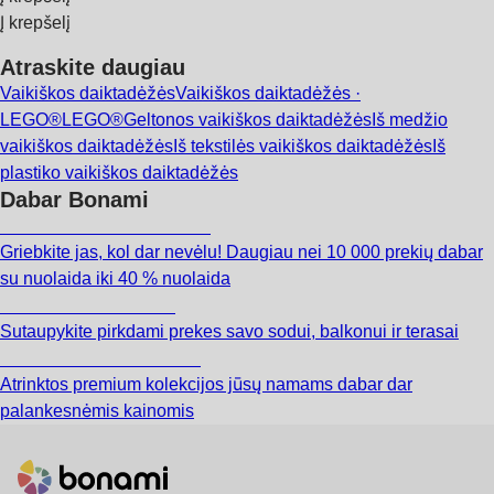
Į krepšelį
Atraskite daugiau
Vaikiškos daiktadėžės
Vaikiškos daiktadėžės ·
LEGO®
LEGO®
Geltonos vaikiškos daiktadėžės
Iš medžio
vaikiškos daiktadėžės
Iš tekstilės vaikiškos daiktadėžės
Iš
plastiko vaikiškos daiktadėžės
Dabar Bonami
Summer Sale iki -40 %
Griebkite jas, kol dar nevėlu! Daugiau nei 10 000 prekių dabar
su nuolaida iki 40 % nuolaida
Sodas su nuolaida
Sutaupykite pirkdami prekes savo sodui, balkonui ir terasai
Premium su nuolaida
Atrinktos premium kolekcijos jūsų namams dabar dar
palankesnėmis kainomis