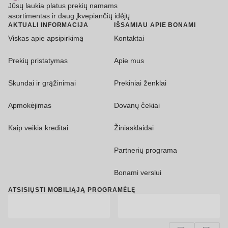
Jūsų laukia platus prekių namams
asortimentas ir daug įkvepiančių idėjų
AKTUALI INFORMACIJA
IŠSAMIAU APIE BONAMI
Viskas apie apsipirkimą
Kontaktai
Prekių pristatymas
Apie mus
Skundai ir grąžinimai
Prekiniai ženklai
Apmokėjimas
Dovanų čekiai
Kaip veikia kreditai
Žiniasklaidai
Partnerių programa
Bonami verslui
ATSISIŲSTI MOBILIĄJĄ PROGRAMĖLĘ