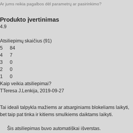
Ar jums reikia pagalbos dėl parametrų ar pasirinkimo?
Produkto įvertinimas
4.9
Atsiliepimų skaičius
(
91
)
5
84
4
7
3
0
2
0
1
0
Kaip veikia atsiliepimai?
T
Teresa J.
Lenkija
,
2019‑09‑27
Tai ideali talpykla mažiems ar atsarginiams blokeliams laikyti,
bet taip pat tinka ir kitiems smulkiems daiktams laikyti.
Šis atsiliepimas buvo automatiškai išverstas.