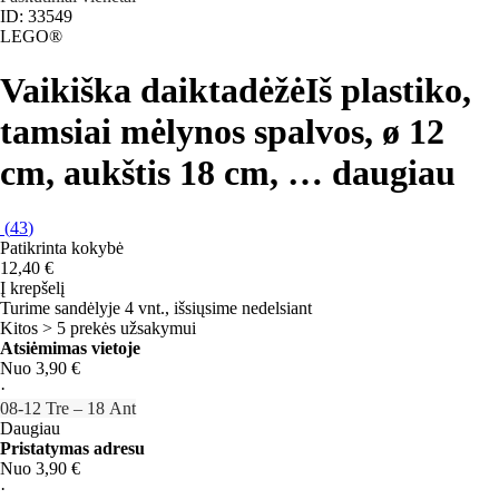
ID: 33549
LEGO®
Vaikiška daiktadėžė
Iš plastiko,
tamsiai mėlynos spalvos, ø 12
cm, aukštis 18 cm
, …
daugiau
(
43
)
Patikrinta kokybė
12,40 €
Į krepšelį
Turime sandėlyje 4 vnt., išsiųsime nedelsiant
Kitos > 5 prekės užsakymui
Atsiėmimas vietoje
Nuo 3,90 €
·
08‑12 Tre – 18 Ant
Daugiau
Pristatymas adresu
Nuo 3,90 €
·