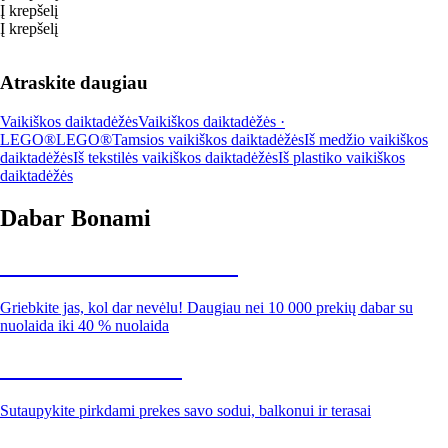
Į krepšelį
Į krepšelį
Atraskite daugiau
Vaikiškos daiktadėžės
Vaikiškos daiktadėžės ·
LEGO®
LEGO®
Tamsios vaikiškos daiktadėžės
Iš medžio vaikiškos
daiktadėžės
Iš tekstilės vaikiškos daiktadėžės
Iš plastiko vaikiškos
daiktadėžės
Dabar Bonami
Summer Sale iki -40 %
Griebkite jas, kol dar nevėlu! Daugiau nei 10 000 prekių dabar su
nuolaida iki 40 % nuolaida
Sodas su nuolaida
Sutaupykite pirkdami prekes savo sodui, balkonui ir terasai