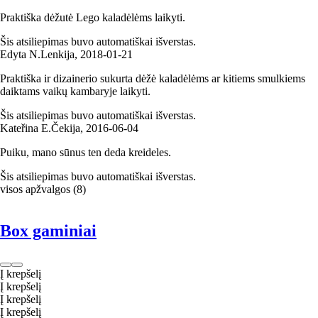
Praktiška dėžutė Lego kaladėlėms laikyti.
Šis atsiliepimas buvo automatiškai išverstas.
Edyta N.
Lenkija
,
2018‑01‑21
Praktiška ir dizainerio sukurta dėžė kaladėlėms ar kitiems smulkiems
daiktams vaikų kambaryje laikyti.
Šis atsiliepimas buvo automatiškai išverstas.
Kateřina E.
Čekija
,
2016‑06‑04
Puiku, mano sūnus ten deda kreideles.
Šis atsiliepimas buvo automatiškai išverstas.
visos apžvalgos
(
8
)
Box gaminiai
Į krepšelį
Į krepšelį
Į krepšelį
Į krepšelį