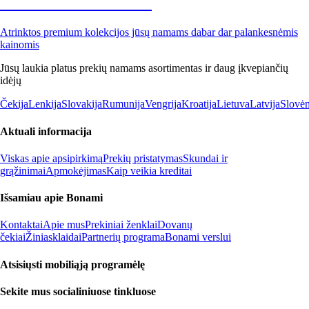
Premium su nuolaida
Atrinktos premium kolekcijos jūsų namams dabar dar palankesnėmis
kainomis
Jūsų laukia platus prekių namams asortimentas ir daug įkvepiančių
idėjų
Čekija
Lenkija
Slovakija
Rumunija
Vengrija
Kroatija
Lietuva
Latvija
Slovėn
Aktuali informacija
Viskas apie apsipirkimą
Prekių pristatymas
Skundai ir
grąžinimai
Apmokėjimas
Kaip veikia kreditai
Išsamiau apie Bonami
Kontaktai
Apie mus
Prekiniai ženklai
Dovanų
čekiai
Žiniasklaidai
Partnerių programa
Bonami verslui
Atsisiųsti mobiliąją programėlę
Sekite mus socialiniuose tinkluose