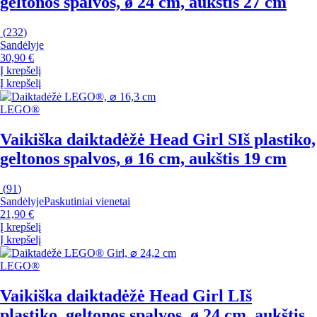
geltonos spalvos, ø 24 cm, aukštis 27 cm
(
232
)
Sandėlyje
30,90 €
Į krepšelį
Į krepšelį
LEGO®
Vaikiška daiktadėžė Head Girl S
Iš plastiko,
geltonos spalvos, ø 16 cm, aukštis 19 cm
(
91
)
Sandėlyje
Paskutiniai vienetai
21,90 €
Į krepšelį
Į krepšelį
LEGO®
Vaikiška daiktadėžė Head Girl L
Iš
plastiko, geltonos spalvos, ø 24 cm, aukštis