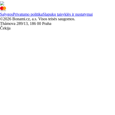
Sąlygos
Privatumo politika
Slapukų taisyklės ir nustatymai
©2026 Bonami.cz, a.s. Visos teisės saugomos.
Thámova 289/13, 186 00 Praha
Čekija