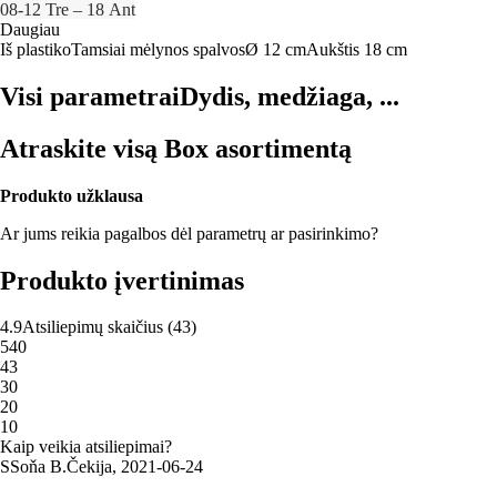
08‑12 Tre – 18 Ant
Daugiau
Iš plastiko
Tamsiai mėlynos spalvos
Ø 12 cm
Aukštis 18 cm
Visi parametrai
Dydis, medžiaga, ...
Atraskite visą Box asortimentą
Produkto užklausa
Ar jums reikia pagalbos dėl parametrų ar pasirinkimo?
Produkto įvertinimas
4.9
Atsiliepimų skaičius
(
43
)
5
40
4
3
3
0
2
0
1
0
Kaip veikia atsiliepimai?
S
Soňa B.
Čekija
,
2021‑06‑24