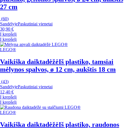
27 cm
(
60
)
Sandėlyje
Paskutiniai vienetai
30,90 €
Į krepšelį
Į krepšelį
LEGO®
Vaikiška daiktadėžė
Iš plastiko, tamsiai
mėlynos spalvos, ø 12 cm, aukštis 18 cm
(
43
)
Sandėlyje
Paskutiniai vienetai
12,40 €
Į krepšelį
Į krepšelį
LEGO®
Vaikiška daiktadėžė
Iš plastiko, raudonos