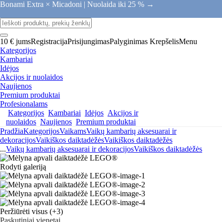
Bonami Extra × Micadoni |
Nuolaida iki 25 % →
10 € jums
Registracija
Prisijungimas
Palyginimas
Krepšelis
Menu
Kategorijos
Kambariai
Idėjos
Akcijos ir nuolaidos
Naujienos
Premium produktai
Profesionalams
Kategorijos
Kambariai
Idėjos
Akcijos ir
nuolaidos
Naujienos
Premium produktai
Pradžia
Kategorijos
Vaikams
Vaikų kambarių aksesuarai ir
dekoracijos
Vaikiškos daiktadėžės
Vaikiškos daiktadėžės
...
Vaikų kambarių aksesuarai ir dekoracijos
Vaikiškos daiktadėžės
Rodyti galeriją
Peržiūrėti visus
(+3)
Paskutiniai vienetai