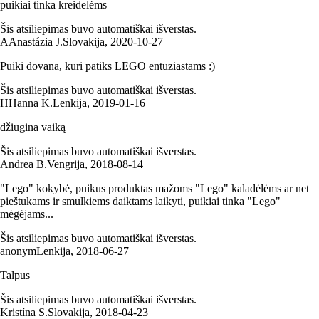
puikiai tinka kreidelėms
Šis atsiliepimas buvo automatiškai išverstas.
A
Anastázia J.
Slovakija
,
2020‑10‑27
Puiki dovana, kuri patiks LEGO entuziastams :)
Šis atsiliepimas buvo automatiškai išverstas.
H
Hanna K.
Lenkija
,
2019‑01‑16
džiugina vaiką
Šis atsiliepimas buvo automatiškai išverstas.
Andrea B.
Vengrija
,
2018‑08‑14
"Lego" kokybė, puikus produktas mažoms "Lego" kaladėlėms ar net
pieštukams ir smulkiems daiktams laikyti, puikiai tinka "Lego"
mėgėjams...
Šis atsiliepimas buvo automatiškai išverstas.
anonym
Lenkija
,
2018‑06‑27
Talpus
Šis atsiliepimas buvo automatiškai išverstas.
Kristína S.
Slovakija
,
2018‑04‑23