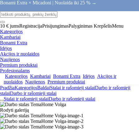
Bonami Extra × Micadoni |
Nuolaida iki 25 % →
10 € jums
Registracija
Prisijungimas
Palyginimas
Krepšelis
Menu
Kategorijos
Kambariai
Bonami Extra
Idėjos
Akcijos ir nuolaidos
Naujienos
Premium produktai
Profesionalams
Kategorijos
Kambariai
Bonami Extra
Idėjos
Akcijos ir
nuolaidos
Naujienos
Premium produktai
Pradžia
Kategorijos
Baldai
Stalai ir rašomieji stalai
Darbo ir rašomieji
stalai
Darbo ir rašomieji stalai
...
Stalai ir rašomieji stalai
Darbo ir rašomieji stalai
Rodyti galeriją