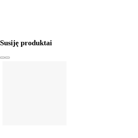
Į KREPŠELĮ
Susiję produktai