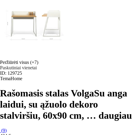
Peržiūrėti visus
(+7)
Paskutiniai vienetai
ID: 129725
TemaHome
Rašomasis stalas Volga
Su anga
laidui, su ąžuolo dekoro
stalviršiu, 60x90 cm
, …
daugiau
(
9
)