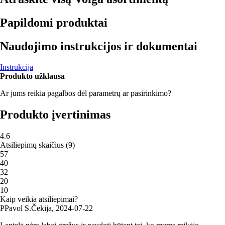
Papildomi produktai
Naudojimo instrukcijos ir dokumentai
Instrukcija
Produkto užklausa
Ar jums reikia pagalbos dėl parametrų ar pasirinkimo?
Produkto įvertinimas
4.6
Atsiliepimų skaičius
(
9
)
5
7
4
0
3
2
2
0
1
0
Kaip veikia atsiliepimai?
P
Pavol S.
Čekija
,
2024‑07‑22