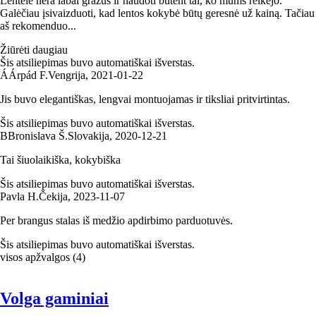
Lentelė nėra labai gražus ir naudoti būtent tai, ko mums reikėjo.
Galėčiau įsivaizduoti, kad lentos kokybė būtų geresnė už kainą. Tačiau
aš rekomenduo...
Žiūrėti daugiau
Šis atsiliepimas buvo automatiškai išverstas.
Á
Árpád F.
Vengrija
,
2021‑01‑22
Jis buvo elegantiškas, lengvai montuojamas ir tiksliai pritvirtintas.
Šis atsiliepimas buvo automatiškai išverstas.
B
Bronislava Š.
Slovakija
,
2020‑12‑21
Tai šiuolaikiška, kokybiška
Šis atsiliepimas buvo automatiškai išverstas.
Pavla H.
Čekija
,
2023‑11‑07
Per brangus stalas iš medžio apdirbimo parduotuvės.
Šis atsiliepimas buvo automatiškai išverstas.
visos apžvalgos
(
4
)
Volga gaminiai