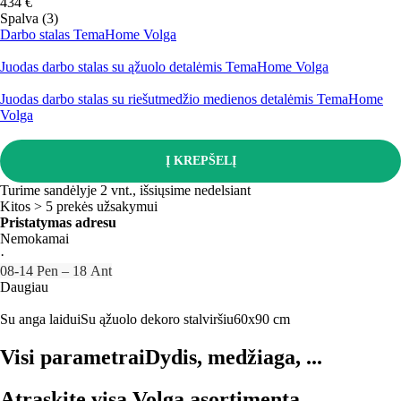
434 €
Spalva (3)
Darbo stalas TemaHome Volga
Juodas darbo stalas su ąžuolo detalėmis TemaHome Volga
Juodas darbo stalas su riešutmedžio medienos detalėmis TemaHome
Volga
Į KREPŠELĮ
Turime sandėlyje 2 vnt., išsiųsime nedelsiant
Kitos > 5 prekės užsakymui
Pristatymas adresu
Nemokamai
·
08‑14 Pen – 18 Ant
Daugiau
Su anga laidui
Su ąžuolo dekoro stalviršiu
60x90 cm
Visi parametrai
Dydis, medžiaga, ...
Atraskite visą Volga asortimentą