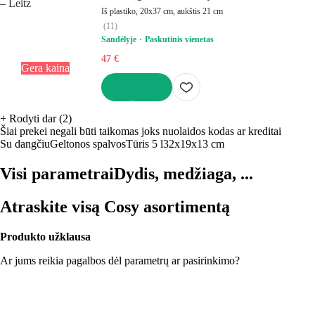
Iš plastiko, 20x37 cm, aukštis 21 cm
(
11
)
Sandėlyje
Paskutinis vienetas
47 €
Gera kaina
Į KREPŠELĮ
+
Rodyti dar (2)
Šiai prekei negali būti taikomas joks nuolaidos kodas ar kreditai
Su dangčiu
Geltonos spalvos
Tūris 5 l
32x19x13 cm
Visi parametrai
Dydis, medžiaga, ...
Atraskite visą Cosy asortimentą
Produkto užklausa
Ar jums reikia pagalbos dėl parametrų ar pasirinkimo?