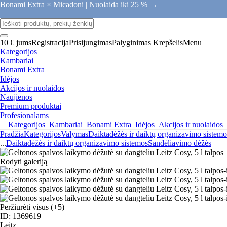
Bonami Extra × Micadoni |
Nuolaida iki 25 % →
10 € jums
Registracija
Prisijungimas
Palyginimas
Krepšelis
Menu
Kategorijos
Kambariai
Bonami Extra
Idėjos
Akcijos ir nuolaidos
Naujienos
Premium produktai
Profesionalams
Kategorijos
Kambariai
Bonami Extra
Idėjos
Akcijos ir nuolaidos
Pradžia
Kategorijos
Valymas
Daiktadėžės ir daiktų organizavimo sistemo
...
Daiktadėžės ir daiktų organizavimo sistemos
Sandėliavimo dėžės
Rodyti galeriją
Peržiūrėti visus
(+5)
ID: 1369619
Leitz