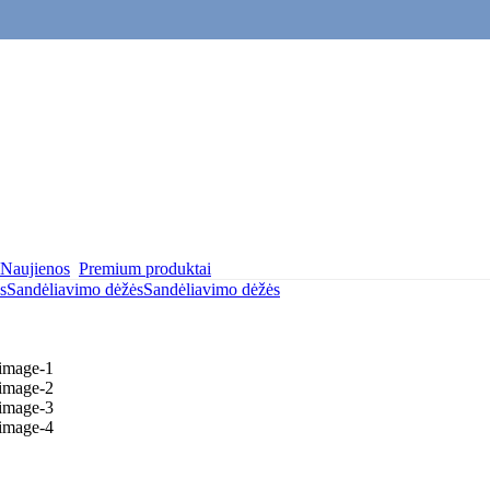
Naujienos
Premium produktai
s
Sandėliavimo dėžės
Sandėliavimo dėžės