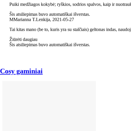
Puiki medžiagos kokybė; ryškios, sodrios spalvos, kaip ir nuotra
Šis atsiliepimas buvo automatiškai išverstas.
M
Marianna T.
Lenkija
,
2021‑05‑27
Tai kitas mano (be to, kuris yra su stalčiais) geltonas indas, naud
Žiūrėti daugiau
Šis atsiliepimas buvo automatiškai išverstas.
Cosy gaminiai