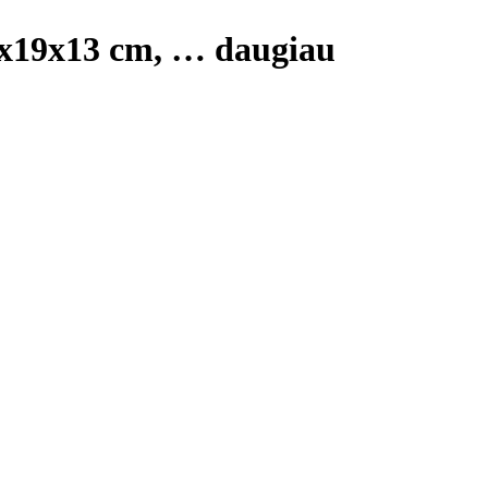
32x19x13 cm
, …
daugiau