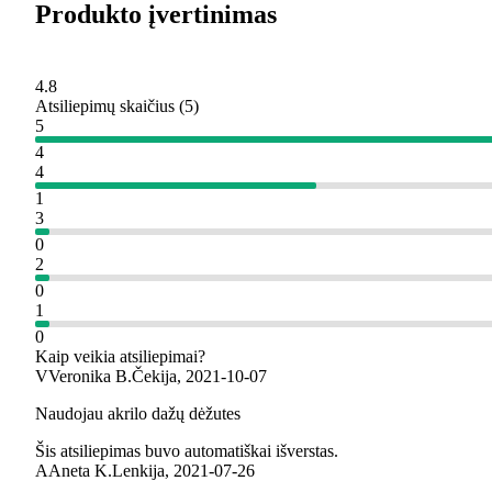
Produkto įvertinimas
4.8
Atsiliepimų skaičius
(
5
)
5
4
4
1
3
0
2
0
1
0
Kaip veikia atsiliepimai?
V
Veronika B.
Čekija
,
2021‑10‑07
Naudojau akrilo dažų dėžutes
Šis atsiliepimas buvo automatiškai išverstas.
A
Aneta K.
Lenkija
,
2021‑07‑26