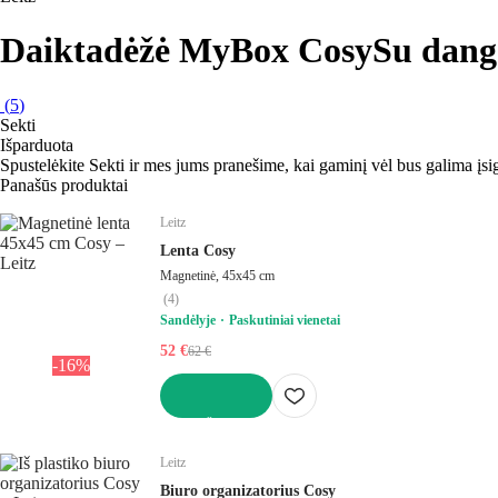
Daiktadėžė MyBox Cosy
Su dangč
(
5
)
Sekti
Išparduota
Spustelėkite Sekti ir mes jums pranešime, kai gaminį vėl bus galima įsig
Panašūs produktai
Leitz
Lenta Cosy
Magnetinė, 45x45 cm
(
4
)
Sandėlyje
Paskutiniai vienetai
52 €
62 €
-16%
Į KREPŠELĮ
Leitz
Biuro organizatorius Cosy