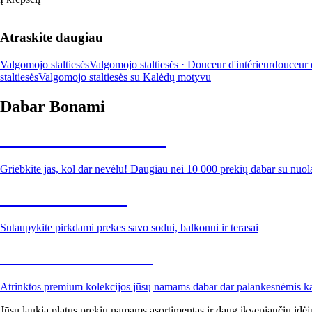
Atraskite daugiau
Valgomojo staltiesės
Valgomojo staltiesės · Douceur d'intérieur
douceur d
staltiesės
Valgomojo staltiesės su Kalėdų motyvu
Dabar Bonami
Summer Sale iki -40 %
Griebkite jas, kol dar nevėlu! Daugiau nei 10 000 prekių dabar su nuol
Sodas su nuolaida
Sutaupykite pirkdami prekes savo sodui, balkonui ir terasai
Premium su nuolaida
Atrinktos premium kolekcijos jūsų namams dabar dar palankesnėmis k
Jūsų laukia platus prekių namams asortimentas ir daug įkvepiančių idėj