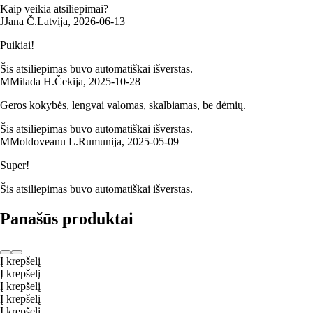
Kaip veikia atsiliepimai?
J
Jana Č.
Latvija
,
2026‑06‑13
Puikiai!
Šis atsiliepimas buvo automatiškai išverstas.
M
Milada H.
Čekija
,
2025‑10‑28
Geros kokybės, lengvai valomas, skalbiamas, be dėmių.
Šis atsiliepimas buvo automatiškai išverstas.
M
Moldoveanu L.
Rumunija
,
2025‑05‑09
Super!
Šis atsiliepimas buvo automatiškai išverstas.
Panašūs produktai
Į krepšelį
Į krepšelį
Į krepšelį
Į krepšelį
Į krepšelį