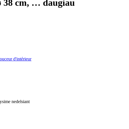
ø 38 cm
, …
daugiau
ouceur d'intérieur
tysime nedelsiant