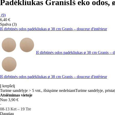
Padėkliukas Granis
Iš eko odos, 
(
9
)
6,40 €
Spalva (3)
Iš dirbtinės odos padėkliukas ø 38 cm Granis – douceur d'intérieur
Iš dirbtinės odos padėkliukas ø 38 cm Granis – d
Iš dirbtinės odos padėkliukas ø 38 cm Granis – douceur d'intérieur
Į krepšelį
Turime sandėlyje > 5 vnt., išsiųsime nedelsiant
Turime sandėlyje, prista
Atsiėmimas vietoje
Nuo 3,90 €
·
08‑13 Ket – 19 Tre
Daugiau