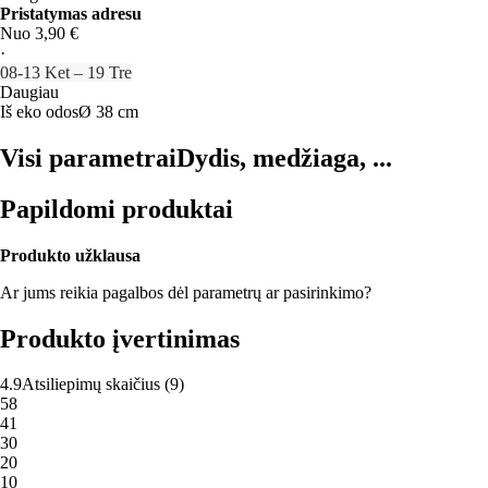
Pristatymas adresu
Nuo 3,90 €
·
08‑13 Ket – 19 Tre
Daugiau
Iš eko odos
Ø 38 cm
Visi parametrai
Dydis, medžiaga, ...
Papildomi produktai
Produkto užklausa
Ar jums reikia pagalbos dėl parametrų ar pasirinkimo?
Produkto įvertinimas
4.9
Atsiliepimų skaičius
(
9
)
5
8
4
1
3
0
2
0
1
0