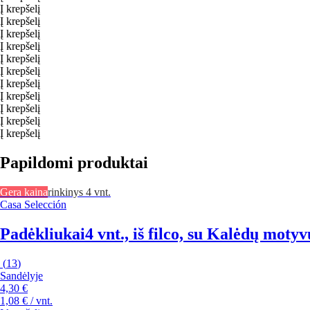
Į krepšelį
Į krepšelį
Į krepšelį
Į krepšelį
Į krepšelį
Į krepšelį
Į krepšelį
Į krepšelį
Į krepšelį
Į krepšelį
Į krepšelį
Papildomi produktai
Gera kaina
rinkinys 4 vnt.
Casa Selección
Padėkliukai
4 vnt., iš filco, su Kalėdų moty
(
13
)
Sandėlyje
4,30 €
1,08 € / vnt.