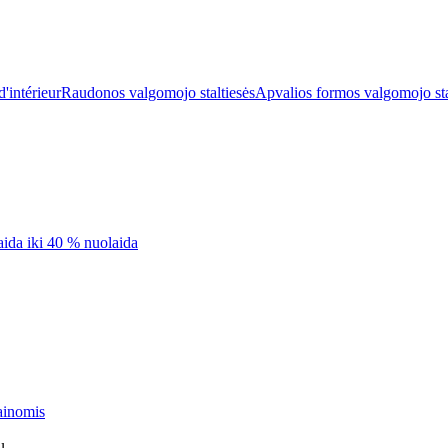
'intérieur
Raudonos valgomojo staltiesės
Apvalios formos valgomojo sta
aida iki 40 % nuolaida
ainomis
ų