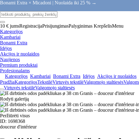
Bonami Extra × Micadoni |
Nuolaida iki 25 % →
10 € jums
Registracija
Prisijungimas
Palyginimas
Krepšelis
Menu
Kategorijos
Kambariai
Bonami Extra
Idėjos
Akcijos ir nuolaidos
Naujienos
Premium produktai
Profesionalams
Kategorijos
Kambariai
Bonami Extra
Idėjos
Akcijos ir nuolaidos
Pradžia
Kategorijos
Tekstilė
Virtuvės tekstilė
Valgomojo staltiesės
Valgomo
...
Virtuvės tekstilė
Valgomojo staltiesės
Rodyti galeriją
Peržiūrėti visus
ID: 1698368
douceur d'intérieur