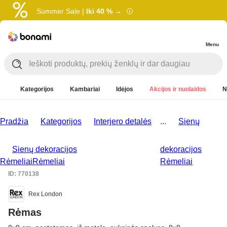
Summer Sale |
Iki 40 % →
Menu
Kategorijos
Kambariai
Idėjos
Akcijos ir nuolaidos
N
Pradžia
Kategorijos
Interjero detalės
...
Sienų
Sienų dekoracijos
dekoracijos
Rėmeliai
Rėmeliai
Rėmeliai
ID: 770138
Rex London
Rėmas