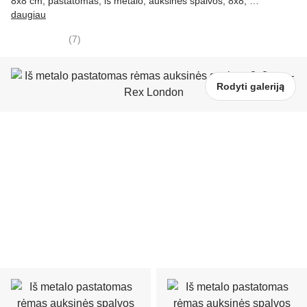
8x8 cm, pastatomas, iš metalo, auksinės spalvos, 8x8
, …
daugiau
(
7
)
Rodyti galeriją