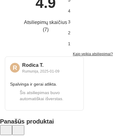
4.9
5
4
3
Atsiliepimų skaičius
(
7
)
2
1
Kaip veikia atsiliepimai?
Rodica T.
R
Rumunija
,
2025‑01‑09
Spalvinga ir gerai atlikta.
Šis atsiliepimas buvo
automatiškai išverstas.
Panašūs produktai