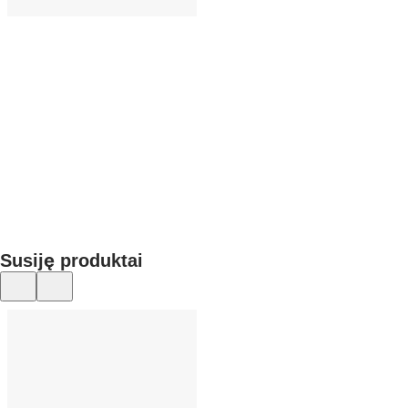
Į KREPŠELĮ
Susiję produktai