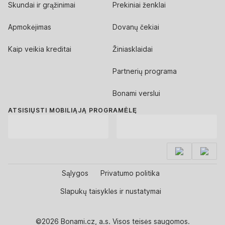
Skundai ir grąžinimai
Prekiniai ženklai
Apmokėjimas
Dovanų čekiai
Kaip veikia kreditai
Žiniasklaidai
Partnerių programa
Bonami verslui
ATSISIŲSTI MOBILIĄJĄ PROGRAMĖLĘ
Sąlygos
Privatumo politika
Slapukų taisyklės ir nustatymai
©2026 Bonami.cz, a.s. Visos teisės saugomos.