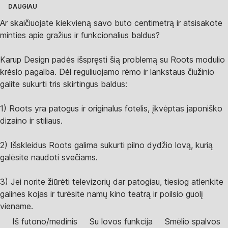
DAUGIAU
Ar skaičiuojate kiekvieną savo buto centimetrą ir atsisakote
minties apie gražius ir funkcionalius baldus?
Karup Design padės išspręsti šią problemą su Roots modulio
krėslo pagalba. Dėl reguliuojamo rėmo ir lankstaus čiužinio
galite sukurti tris skirtingus baldus:
1) Roots yra patogus ir originalus fotelis, įkvėptas japoniško
dizaino ir stiliaus.
2) Išskleidus Roots galima sukurti pilno dydžio lovą, kurią
galėsite naudoti svečiams.
3) Jei norite žiūrėti televizorių dar patogiau, tiesiog atlenkite
galines kojas ir turėsite namų kino teatrą ir poilsio guolį
viename.
Iš futono/medinis
Su lovos funkcija
Smėlio spalvos