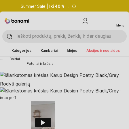
Summer Sale |
Iki 40 % →
Menu
Kategorijos
Kambariai
Idėjos
Akcijos ir nuolaidos
...
Baldai
Foteliai ir krėslai
Rodyti galeriją