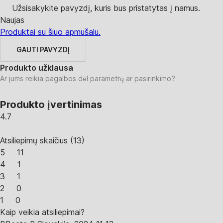
Užsisakykite pavyzdį, kuris bus pristatytas į namus.
Naujas
Produktai su šiuo apmušalu.
GAUTI PAVYZDĮ
Produkto užklausa
Ar jums reikia pagalbos dėl parametrų ar pasirinkimo?
Produkto įvertinimas
4.7
Atsiliepimų skaičius
(
13
)
5
11
4
1
3
1
2
0
1
0
Kaip veikia atsiliepimai?