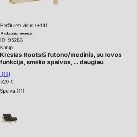
Peržiūrėti visus
(+14)
Paskutiniai vienetai
ID: 95283
Karup
Krėslas Roots
Iš futono/medinis, su lovos
funkcija, smėlio spalvos
, …
daugiau
(
13
)
529 €
Spalva (11)