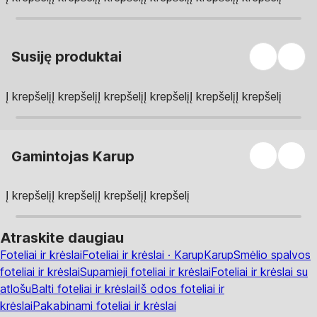
Susiję produktai
Į krepšelį
Į krepšelį
Į krepšelį
Į krepšelį
Į krepšelį
Į krepšelį
Gamintojas Karup
Į krepšelį
Į krepšelį
Į krepšelį
Į krepšelį
Atraskite daugiau
Foteliai ir krėslai
Foteliai ir krėslai · Karup
Karup
Smėlio spalvos
foteliai ir krėslai
Supamieji foteliai ir krėslai
Foteliai ir krėslai su
atlošu
Balti foteliai ir krėslai
Iš odos foteliai ir
krėslai
Pakabinami foteliai ir krėslai