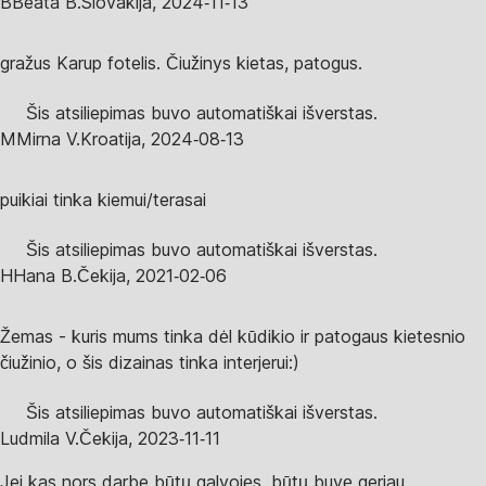
B
Beata B.
Slovakija
,
2024‑11‑13
gražus Karup fotelis. Čiužinys kietas, patogus.
Šis atsiliepimas buvo automatiškai išverstas.
M
Mirna V.
Kroatija
,
2024‑08‑13
puikiai tinka kiemui/terasai
Šis atsiliepimas buvo automatiškai išverstas.
H
Hana B.
Čekija
,
2021‑02‑06
Žemas - kuris mums tinka dėl kūdikio ir patogaus kietesnio
čiužinio, o šis dizainas tinka interjerui:)
Šis atsiliepimas buvo automatiškai išverstas.
Ludmila V.
Čekija
,
2023‑11‑11
Jei kas nors darbe būtų galvojęs, būtų buvę geriau