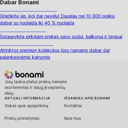
Dabar Bonami
Summer Sale iki -40 %
Griebkite jas, kol dar nevėlu! Daugiau nei 10 000 prekių
dabar su nuolaida iki 40 % nuolaida
Sodas su nuolaida
Sutaupykite pirkdami prekes savo sodui, balkonui ir terasai
Premium su nuolaida
Atrinktos premium kolekcijos jūsų namams dabar dar
palankesnėmis kainomis
Jūsų laukia platus prekių namams
asortimentas ir daug įkvepiančių
idėjų
AKTUALI INFORMACIJA
IŠSAMIAU APIE BONAMI
Viskas apie apsipirkimą
Kontaktai
Prekių pristatymas
Apie mus