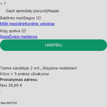
+
7
Gauti apmušalų pavyzdį
Naujas
Baldinės medžiagos (2)
Mišri medvilnė
Kordinis velvetas
Kojų spalva (2)
Ruda
Šviesi medienos
Į KREPŠELĮ
Turime sandėlyje 2 vnt., išsiųsime nedelsiant
Kitos > 5 prekės užsakymui
Pristatymas adresu
Nuo 29,99 €
·
Nuo 08‑17 Pir