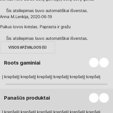
Šis atsiliepimas buvo automatiškai išverstas.
Anna M.
Lenkija
,
2020‑06‑19
Puikus lovos krėslas. Paprasta ir gražu
Šis atsiliepimas buvo automatiškai išverstas.
VISOS APŽVALGOS
(
5
)
Roots gaminiai
Į krepšelį
Į krepšelį
Į krepšelį
Į krepšelį
Į krepšelį
Į krepšelį
Panašūs produktai
Į krepšelį
Į krepšelį
Į krepšelį
Į krepšelį
Į krepšelį
Į krepšelį