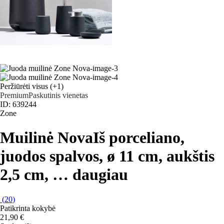
Peržiūrėti visus
(+1)
Premium
Paskutinis vienetas
ID: 639244
Zone
Muilinė Nova
Iš porceliano,
juodos spalvos, ø 11 cm, aukštis
2,5 cm
, …
daugiau
(
20
)
Patikrinta kokybė
21,90 €