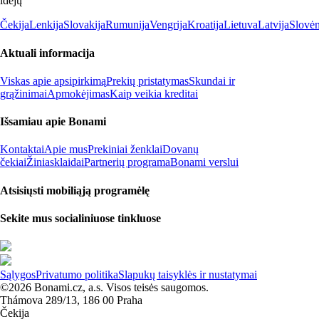
idėjų
Čekija
Lenkija
Slovakija
Rumunija
Vengrija
Kroatija
Lietuva
Latvija
Slovėn
Aktuali informacija
Viskas apie apsipirkimą
Prekių pristatymas
Skundai ir
grąžinimai
Apmokėjimas
Kaip veikia kreditai
Išsamiau apie Bonami
Kontaktai
Apie mus
Prekiniai ženklai
Dovanų
čekiai
Žiniasklaidai
Partnerių programa
Bonami verslui
Atsisiųsti mobiliąją programėlę
Sekite mus socialiniuose tinkluose
Sąlygos
Privatumo politika
Slapukų taisyklės ir nustatymai
©2026 Bonami.cz, a.s. Visos teisės saugomos.
Thámova 289/13, 186 00 Praha
Čekija