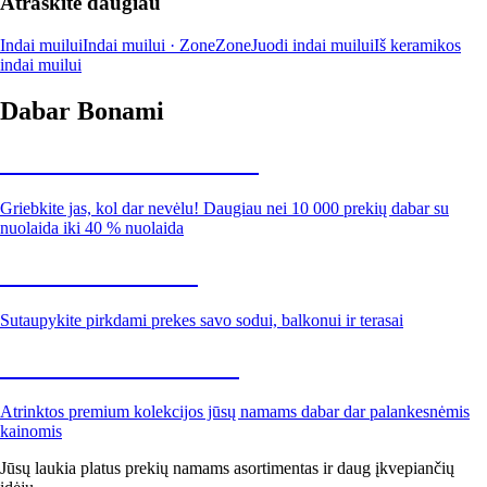
Atraskite daugiau
Indai muilui
Indai muilui · Zone
Zone
Juodi indai muilui
Iš keramikos
indai muilui
Dabar Bonami
Summer Sale iki -40 %
Griebkite jas, kol dar nevėlu! Daugiau nei 10 000 prekių dabar su
nuolaida iki 40 % nuolaida
Sodas su nuolaida
Sutaupykite pirkdami prekes savo sodui, balkonui ir terasai
Premium su nuolaida
Atrinktos premium kolekcijos jūsų namams dabar dar palankesnėmis
kainomis
Jūsų laukia platus prekių namams asortimentas ir daug įkvepiančių