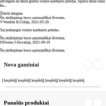
atžvilgiais tai tikrai gražus vonios kambario priedas. Spalva tikrai tokia
ka...
Žiūrėti daugiau
Šis atsiliepimas buvo automatiškai išverstas.
V
Vendula B.
Čekija
,
2021‑05‑29
Tai prabangus vonios kambario priedas.
Šis atsiliepimas buvo automatiškai išverstas.
D
Denisa J.
Slovakija
,
2021‑09‑19
Šis atsiliepimas buvo automatiškai išverstas.
Nova gaminiai
Į krepšelį
Į krepšelį
Į krepšelį
Į krepšelį
Į krepšelį
Į krepšelį
Panašūs produktai