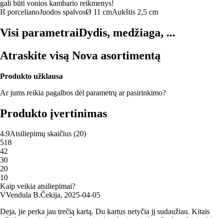
gali būti vonios kambario reikmenys!
Iš porceliano
Juodos spalvos
Ø 11 cm
Aukštis 2,5 cm
Visi parametrai
Dydis, medžiaga, ...
Atraskite visą Nova asortimentą
Produkto užklausa
Ar jums reikia pagalbos dėl parametrų ar pasirinkimo?
Produkto įvertinimas
4.9
Atsiliepimų skaičius
(
20
)
5
18
4
2
3
0
2
0
1
0
Kaip veikia atsiliepimai?
V
Vendula B.
Čekija
,
2025‑04‑05
Deja, jie perka jau trečią kartą. Du kartus netyčia jį sudaužiau. Kitais