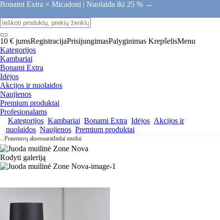
Bonami Extra × Micadoni |
Nuolaida iki 25 % →
10 € jums
Registracija
Prisijungimas
Palyginimas
Krepšelis
Menu
Kategorijos
Kambariai
Bonami Extra
Idėjos
Akcijos ir nuolaidos
Naujienos
Premium produktai
Profesionalams
Kategorijos
Kambariai
Bonami Extra
Idėjos
Akcijos ir
nuolaidos
Naujienos
Premium produktai
...
Praustuvų aksesuarai
Indai muilui
Rodyti galeriją