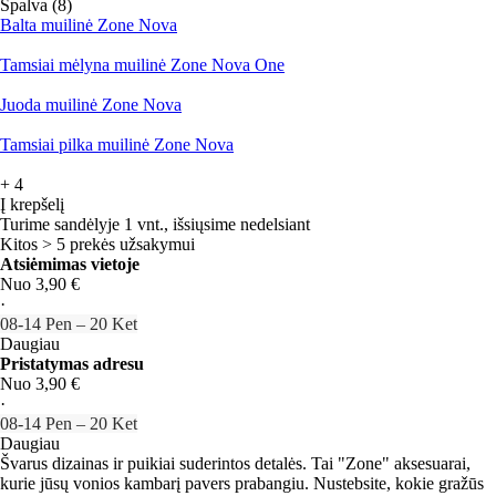
Spalva (8)
Balta muilinė Zone Nova
Tamsiai mėlyna muilinė Zone Nova One
Juoda muilinė Zone Nova
Tamsiai pilka muilinė Zone Nova
+
4
Į krepšelį
Turime sandėlyje 1 vnt., išsiųsime nedelsiant
Kitos > 5 prekės užsakymui
Atsiėmimas vietoje
Nuo 3,90 €
·
08‑14 Pen – 20 Ket
Daugiau
Pristatymas adresu
Nuo 3,90 €
·
08‑14 Pen – 20 Ket
Daugiau
Švarus dizainas ir puikiai suderintos detalės. Tai "Zone" aksesuarai,
kurie jūsų vonios kambarį pavers prabangiu. Nustebsite, kokie gražūs