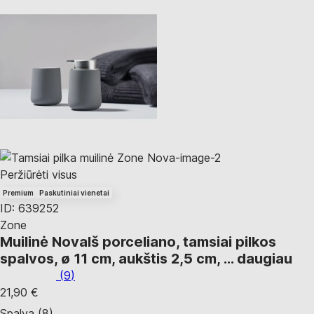
Peržiūrėti visus
Premium
Paskutiniai vienetai
ID: 639252
Zone
Muilinė Nova
Iš porceliano, tamsiai pilkos
spalvos, ø 11 cm, aukštis 2,5 cm
, …
daugiau
(
9
)
21,90 €
Spalva (8)