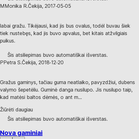
M
Monika R.
Čekija
,
2017‑05‑05
labai gražu. Tikėjausi, kad jis bus ovalus, todėl buvau šiek
tiek nustebęs, kad jis buvo apvalus, bet kitais atžvilgiais
puikus.
Šis atsiliepimas buvo automatiškai išverstas.
P
Petra S.
Čekija
,
2018‑12‑20
Gražus gaminys, tačiau guma neatlaiko, pavyzdžiui, dubens
valymo šepetėliu. Guminė danga nusilupo. Jis nusilupo taip,
kad matėsi baltos dėmės, o ant m...
Žiūrėti daugiau
Šis atsiliepimas buvo automatiškai išverstas.
Nova gaminiai