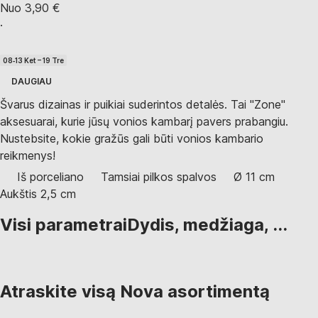
Nuo 3,90 €
·
08‑13 Ket – 19 Tre
DAUGIAU
Švarus dizainas ir puikiai suderintos detalės. Tai "Zone"
aksesuarai, kurie jūsų vonios kambarį pavers prabangiu.
Nustebsite, kokie gražūs gali būti vonios kambario
reikmenys!
Iš porceliano
Tamsiai pilkos spalvos
Ø 11 cm
Aukštis 2,5 cm
Visi parametrai
Dydis, medžiaga, ...
Atraskite visą Nova asortimentą