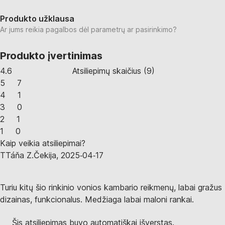
Produkto užklausa
Ar jums reikia pagalbos dėl parametrų ar pasirinkimo?
Produkto įvertinimas
4.6
Atsiliepimų skaičius
(
9
)
5
7
4
1
3
0
2
1
1
0
Kaip veikia atsiliepimai?
T
Táňa Z.
Čekija
,
2025‑04‑17
Turiu kitų šio rinkinio vonios kambario reikmenų, labai gražus
dizainas, funkcionalus. Medžiaga labai maloni rankai.
Šis atsiliepimas buvo automatiškai išverstas.