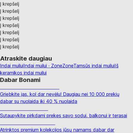
Į krepšelį
Į krepšelį
Į krepšelį
Į krepšelį
Į krepšelį
Į krepšelį
Į krepšelį
Atraskite daugiau
Indai muilui
Indai muilui · Zone
Zone
Tamsūs indai muilui
Iš
keramikos indai muilui
Dabar Bonami
Summer Sale iki -40 %
Griebkite jas, kol dar nevėlu! Daugiau nei 10 000 prekių
dabar su nuolaida iki 40 % nuolaida
Sodas su nuolaida
Sutaupykite pirkdami prekes savo sodui, balkonui ir terasai
Premium su nuolaida
Atrinktos premium kolekcijos jūsų namams dabar dar