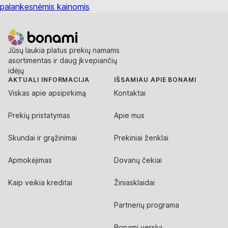
palankesnėmis kainomis
Jūsų laukia platus prekių namams
asortimentas ir daug įkvepiančių
idėjų
AKTUALI INFORMACIJA
IŠSAMIAU APIE BONAMI
Viskas apie apsipirkimą
Kontaktai
Prekių pristatymas
Apie mus
Skundai ir grąžinimai
Prekiniai ženklai
Apmokėjimas
Dovanų čekiai
Kaip veikia kreditai
Žiniasklaidai
Partnerių programa
Bonami verslui