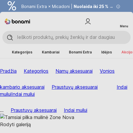
Bonami Extra × Micadoni |
Nuolaida iki 25 % →
Menu
Kategorijos
Kambariai
Bonami Extra
Idėjos
Akcijo
Pradžia
Kategorijos
Namų aksesuarai
Vonios
kambario aksesuarai
Praustuvų aksesuarai
Indai
muilui
Indai muilui
...
Praustuvų aksesuarai
Indai muilui
Rodyti galeriją