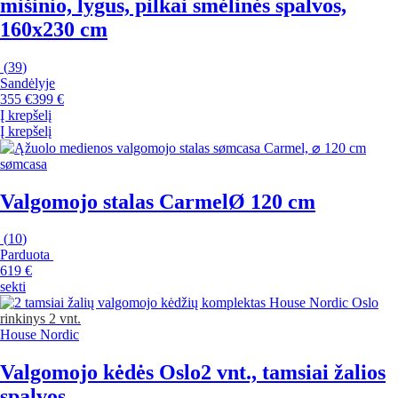
mišinio, lygus, pilkai smėlinės spalvos,
160x230 cm
(
39
)
Sandėlyje
355 €
399 €
Į krepšelį
Į krepšelį
sømcasa
Valgomojo stalas Carmel
Ø 120 cm
(
10
)
Parduota
619 €
sekti
rinkinys 2 vnt.
House Nordic
Valgomojo kėdės Oslo
2 vnt., tamsiai žalios
spalvos