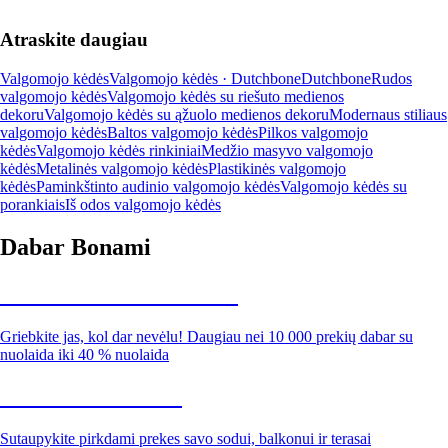
Atraskite daugiau
Valgomojo kėdės
Valgomojo kėdės · Dutchbone
Dutchbone
Rudos
valgomojo kėdės
Valgomojo kėdės su riešuto medienos
dekoru
Valgomojo kėdės su ąžuolo medienos dekoru
Modernaus stiliaus
valgomojo kėdės
Baltos valgomojo kėdės
Pilkos valgomojo
kėdės
Valgomojo kėdės rinkiniai
Medžio masyvo valgomojo
kėdės
Metalinės valgomojo kėdės
Plastikinės valgomojo
kėdės
Paminkštinto audinio valgomojo kėdės
Valgomojo kėdės su
porankiais
Iš odos valgomojo kėdės
Dabar Bonami
Summer Sale iki -40 %
Griebkite jas, kol dar nevėlu! Daugiau nei 10 000 prekių dabar su
nuolaida iki 40 % nuolaida
Sodas su nuolaida
Sutaupykite pirkdami prekes savo sodui, balkonui ir terasai