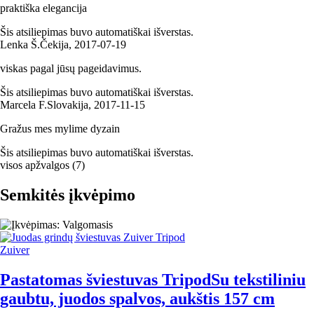
praktiška elegancija
Šis atsiliepimas buvo automatiškai išverstas.
Lenka Š.
Čekija
,
2017‑07‑19
viskas pagal jūsų pageidavimus.
Šis atsiliepimas buvo automatiškai išverstas.
Marcela F.
Slovakija
,
2017‑11‑15
Gražus mes mylime dyzain
Šis atsiliepimas buvo automatiškai išverstas.
visos apžvalgos
(
7
)
Semkitės įkvėpimo
Zuiver
Pastatomas šviestuvas Tripod
Su tekstiliniu
gaubtu, juodos spalvos, aukštis 157 cm