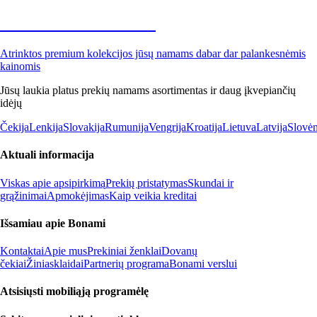
Premium su nuolaida
Atrinktos premium kolekcijos jūsų namams dabar dar palankesnėmis
kainomis
Jūsų laukia platus prekių namams asortimentas ir daug įkvepiančių
idėjų
Čekija
Lenkija
Slovakija
Rumunija
Vengrija
Kroatija
Lietuva
Latvija
Slovėn
Aktuali informacija
Viskas apie apsipirkimą
Prekių pristatymas
Skundai ir
grąžinimai
Apmokėjimas
Kaip veikia kreditai
Išsamiau apie Bonami
Kontaktai
Apie mus
Prekiniai ženklai
Dovanų
čekiai
Žiniasklaidai
Partnerių programa
Bonami verslui
Atsisiųsti mobiliąją programėlę