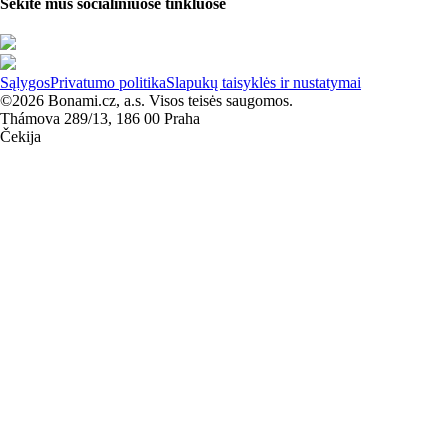
Sekite mus socialiniuose tinkluose
Sąlygos
Privatumo politika
Slapukų taisyklės ir nustatymai
©2026 Bonami.cz, a.s. Visos teisės saugomos.
Thámova 289/13, 186 00 Praha
Čekija