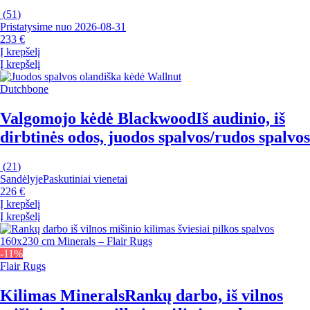
(
51
)
Pristatysime nuo 2026‑08‑31
233 €
Į krepšelį
Į krepšelį
Dutchbone
Valgomojo kėdė Blackwood
Iš audinio, iš
dirbtinės odos, juodos spalvos/rudos spalvos
(
21
)
Sandėlyje
Paskutiniai vienetai
226 €
Į krepšelį
Į krepšelį
-11%
Flair Rugs
Kilimas Minerals
Rankų darbo, iš vilnos