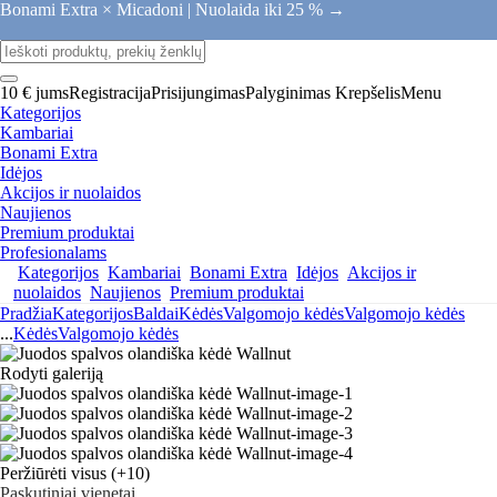
Bonami Extra × Micadoni |
Nuolaida iki 25 % →
10 € jums
Registracija
Prisijungimas
Palyginimas
Krepšelis
Menu
Kategorijos
Kambariai
Bonami Extra
Idėjos
Akcijos ir nuolaidos
Naujienos
Premium produktai
Profesionalams
Kategorijos
Kambariai
Bonami Extra
Idėjos
Akcijos ir
nuolaidos
Naujienos
Premium produktai
Pradžia
Kategorijos
Baldai
Kėdės
Valgomojo kėdės
Valgomojo kėdės
...
Kėdės
Valgomojo kėdės
Rodyti galeriją
Peržiūrėti visus
(+10)
Paskutiniai vienetai