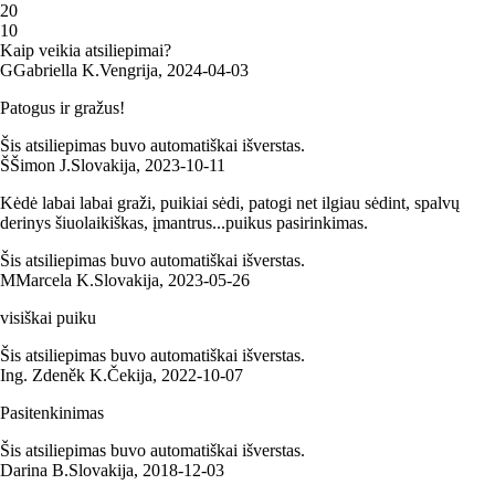
2
0
1
0
Kaip veikia atsiliepimai?
G
Gabriella K.
Vengrija
,
2024‑04‑03
Patogus ir gražus!
Šis atsiliepimas buvo automatiškai išverstas.
Š
Šimon J.
Slovakija
,
2023‑10‑11
Kėdė labai labai graži, puikiai sėdi, patogi net ilgiau sėdint, spalvų
derinys šiuolaikiškas, įmantrus...puikus pasirinkimas.
Šis atsiliepimas buvo automatiškai išverstas.
M
Marcela K.
Slovakija
,
2023‑05‑26
visiškai puiku
Šis atsiliepimas buvo automatiškai išverstas.
Ing. Zdeněk K.
Čekija
,
2022‑10‑07
Pasitenkinimas
Šis atsiliepimas buvo automatiškai išverstas.
Darina B.
Slovakija
,
2018‑12‑03