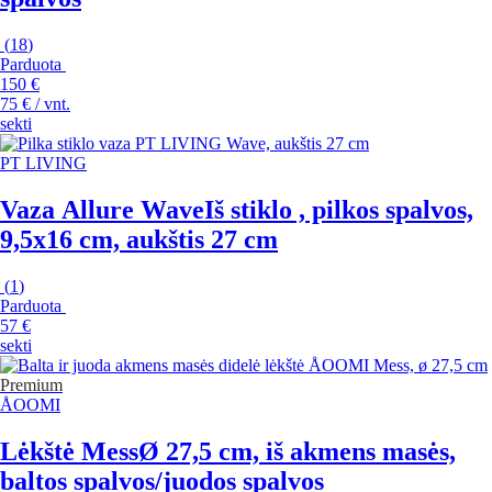
(
18
)
Parduota
150 €
75 € / vnt.
sekti
PT LIVING
Vaza Allure Wave
Iš stiklo , pilkos spalvos,
9,5x16 cm, aukštis 27 cm
(
1
)
Parduota
57 €
sekti
Premium
ÅOOMI
Lėkštė Mess
Ø 27,5 cm, iš akmens masės,
baltos spalvos/juodos spalvos