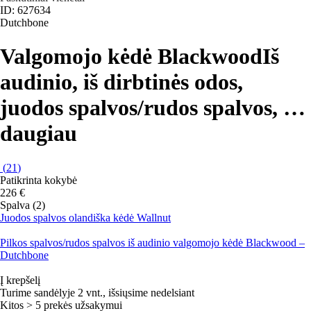
ID: 627634
Dutchbone
Valgomojo kėdė Blackwood
Iš
audinio, iš dirbtinės odos,
juodos spalvos/rudos spalvos
, …
daugiau
(
21
)
Patikrinta kokybė
226 €
Spalva (2)
Juodos spalvos olandiška kėdė Wallnut
Pilkos spalvos/rudos spalvos iš audinio valgomojo kėdė Blackwood –
Dutchbone
Į krepšelį
Turime sandėlyje 2 vnt., išsiųsime nedelsiant
Kitos > 5 prekės užsakymui