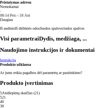
Pristatymas adresu
Nemokamai
·
08‑14 Pen – 18 Ant
Daugiau
Iš audinio
Iš dirbtinės odos
Juodos spalvos/rudos spalvos
Visi parametrai
Dydis, medžiaga, ...
Naudojimo instrukcijos ir dokumentai
Instrukcija
Produkto užklausa
Ar jums reikia pagalbos dėl parametrų ar pasirinkimo?
Produkto įvertinimas
5
Atsiliepimų skaičius
(
21
)
5
21
4
0
3
0