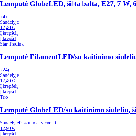
Lemputė Globe
LED, šilta balta, E27, 7 W, 
(
4
)
Sandėlyje
12,40 €
Į krepšelį
Į krepšelį
Star Trading
Lemputė Filament
LED/su kaitinimo siūleliu
(
24
)
Sandėlyje
12,40 €
Į krepšelį
Į krepšelį
Trio
Lemputė Globe
LED/su kaitinimo siūleliu, š
Sandėlyje
Paskutiniai vienetai
12,90 €
Į krepšelį