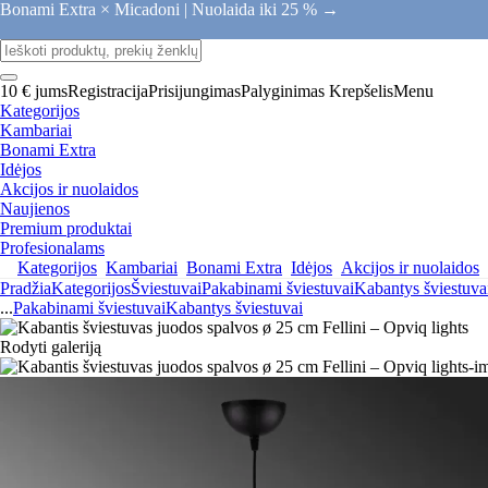
Bonami Extra × Micadoni |
Nuolaida iki 25 % →
10 € jums
Registracija
Prisijungimas
Palyginimas
Krepšelis
Menu
Kategorijos
Kambariai
Bonami Extra
Idėjos
Akcijos ir nuolaidos
Naujienos
Premium produktai
Profesionalams
Kategorijos
Kambariai
Bonami Extra
Idėjos
Akcijos ir nuolaidos
Pradžia
Kategorijos
Šviestuvai
Pakabinami šviestuvai
Kabantys šviestuva
...
Pakabinami šviestuvai
Kabantys šviestuvai
Rodyti galeriją