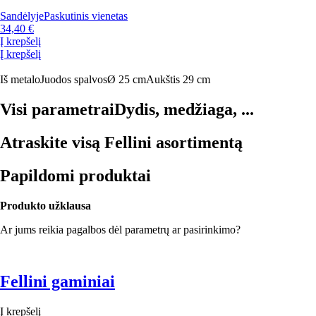
Sandėlyje
Paskutinis vienetas
34,40 €
Į krepšelį
Į krepšelį
Iš metalo
Juodos spalvos
Ø 25 cm
Aukštis 29 cm
Visi parametrai
Dydis, medžiaga, ...
Atraskite visą Fellini asortimentą
Papildomi produktai
Produkto užklausa
Ar jums reikia pagalbos dėl parametrų ar pasirinkimo?
Fellini gaminiai
Į krepšelį