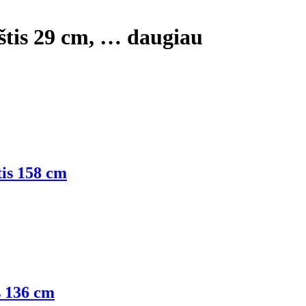
štis 29 cm
, …
daugiau
tis 158 cm
s 136 cm