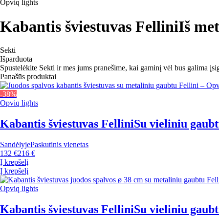
Opviq lights
Kabantis šviestuvas Fellini
Iš met
Sekti
Išparduota
Spustelėkite Sekti ir mes jums pranešime, kai gaminį vėl bus galima įsig
Panašūs produktai
-38%
Opviq lights
Kabantis šviestuvas Fellini
Su vieliniu gaubt
Sandėlyje
Paskutinis vienetas
132 €
216 €
Į krepšelį
Į krepšelį
Opviq lights
Kabantis šviestuvas Fellini
Su vieliniu gaubt