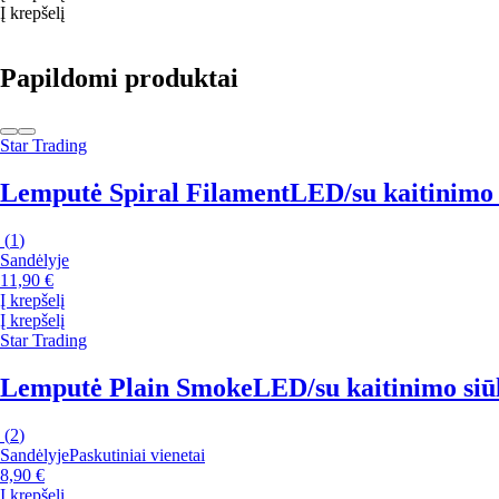
Į krepšelį
Papildomi produktai
Star Trading
Lemputė Spiral Filament
LED/su kaitinimo s
(
1
)
Sandėlyje
11,90 €
Į krepšelį
Į krepšelį
Star Trading
Lemputė Plain Smoke
LED/su kaitinimo siūle
(
2
)
Sandėlyje
Paskutiniai vienetai
8,90 €
Į krepšelį