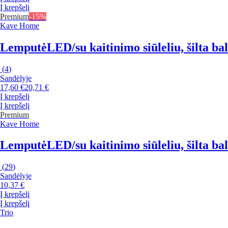
Į krepšelį
Premium
-15%
Kave Home
Lemputė
LED/su kaitinimo siūleliu, šilta ba
(
4
)
Sandėlyje
17,60 €
20,71 €
Į krepšelį
Į krepšelį
Premium
Kave Home
Lemputė
LED/su kaitinimo siūleliu, šilta ba
(
29
)
Sandėlyje
10,37 €
Į krepšelį
Į krepšelį
Trio