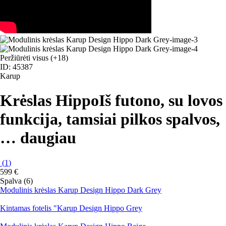
Peržiūrėti visus
(+18)
ID: 45387
Karup
Krėslas Hippo
Iš futono, su lovos
funkcija, tamsiai pilkos spalvos
,
…
daugiau
(
1
)
599 €
Spalva (6)
Modulinis krėslas Karup Design Hippo Dark Grey
Kintamas fotelis "Karup Design Hippo Grey