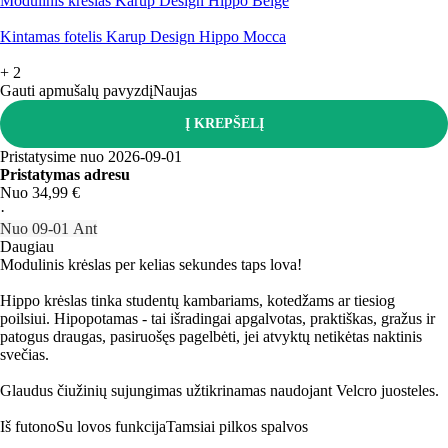
Modulinis krėslas Karup Design Hippo Beige
Kintamas fotelis Karup Design Hippo Mocca
+
2
Gauti apmušalų pavyzdį
Naujas
Į KREPŠELĮ
Pristatysime nuo 2026‑09‑01
Pristatymas adresu
Nuo 34,99 €
·
Nuo 09‑01 Ant
Daugiau
Modulinis krėslas per kelias sekundes taps lova!
Hippo krėslas tinka studentų kambariams, kotedžams ar tiesiog
poilsiui. Hipopotamas - tai išradingai apgalvotas, praktiškas, gražus ir
patogus draugas, pasiruošęs pagelbėti, jei atvyktų netikėtas naktinis
svečias.
Glaudus čiužinių sujungimas užtikrinamas naudojant Velcro juosteles.
Iš futono
Su lovos funkcija
Tamsiai pilkos spalvos