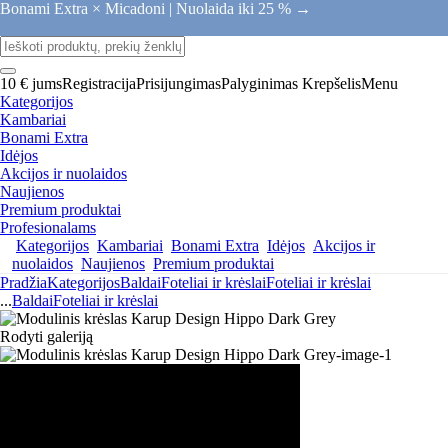
Bonami Extra × Micadoni |
Nuolaida iki 25 % →
10 € jums
Registracija
Prisijungimas
Palyginimas
Krepšelis
Menu
Kategorijos
Kambariai
Bonami Extra
Idėjos
Akcijos ir nuolaidos
Naujienos
Premium produktai
Profesionalams
Kategorijos
Kambariai
Bonami Extra
Idėjos
Akcijos ir
nuolaidos
Naujienos
Premium produktai
Pradžia
Kategorijos
Baldai
Foteliai ir krėslai
Foteliai ir krėslai
...
Baldai
Foteliai ir krėslai
Rodyti galeriją