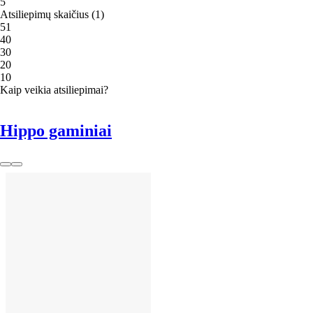
5
Atsiliepimų skaičius
(
1
)
5
1
4
0
3
0
2
0
1
0
Kaip veikia atsiliepimai?
Hippo gaminiai