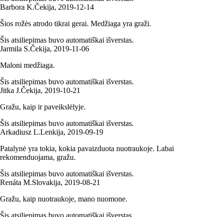
Barbora K.
Čekija
,
2019‑12‑14
Šios rožės atrodo tikrai gerai. Medžiaga yra graži.
Šis atsiliepimas buvo automatiškai išverstas.
Jarmila S.
Čekija
,
2019‑11‑06
Maloni medžiaga.
Šis atsiliepimas buvo automatiškai išverstas.
Jitka J.
Čekija
,
2019‑10‑21
Gražu, kaip ir paveikslėlyje.
Šis atsiliepimas buvo automatiškai išverstas.
Arkadiusz L.
Lenkija
,
2019‑09‑19
Patalynė yra tokia, kokia pavaizduota nuotraukoje. Labai
rekomenduojama, gražu.
Šis atsiliepimas buvo automatiškai išverstas.
Renáta M.
Slovakija
,
2019‑08‑21
Gražu, kaip nuotraukoje, mano nuomone.
Šis atsiliepimas buvo automatiškai išverstas.