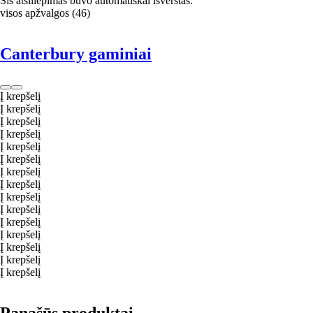
Šis atsiliepimas buvo automatiškai išverstas.
visos apžvalgos
(
46
)
Canterbury gaminiai
Į krepšelį
Į krepšelį
Į krepšelį
Į krepšelį
Į krepšelį
Į krepšelį
Į krepšelį
Į krepšelį
Į krepšelį
Į krepšelį
Į krepšelį
Į krepšelį
Į krepšelį
Į krepšelį
Į krepšelį