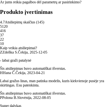
Ar jums reikia pagalbos dėl parametrų ar pasirinkimo?
Produkto įvertinimas
4.7
Atsiliepimų skaičius
(
145
)
5
120
4
16
3
7
2
2
1
0
Kaip veikia atsiliepimai?
Z
Zdeňka S.
Čekija
,
2025‑12‑05
- labai graži patalynė
Šis atsiliepimas buvo automatiškai išverstas.
H
Hana Č.
Čekija
,
2023‑04‑21
Labai gražus linas, man patinka modelis, kuris kiekvienoje pusėje yra
skirtingas. Esu patenkinta.
Šis atsiliepimas buvo automatiškai išverstas.
P
Polona B.
Slovėnija
,
2022‑08‑05
Super dalykas