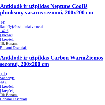
Antklodė ir užpildas Neptune Cool
Iš
plunksnų, vasaros sezonui, 200x200 cm
(
4
)
Sandėlyje
Paskutiniai vienetai
142 €
Į krepšelį
Į krepšelį
Tik Bonami
Bonami Essentials
Antklodė ir užpildas Carbon Warm
Žiemos
sezonui, 200x200 cm
(
11
)
Sandėlyje
49 €
Į krepšelį
Į krepšelį
Tik Bonami
Bonami Essentials