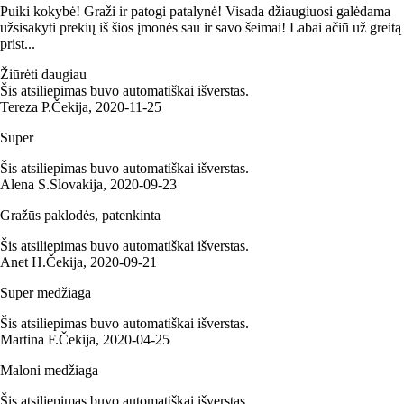
Puiki kokybė! Graži ir patogi patalynė! Visada džiaugiuosi galėdama
užsisakyti prekių iš šios įmonės sau ir savo šeimai! Labai ačiū už greitą
prist...
Žiūrėti daugiau
Šis atsiliepimas buvo automatiškai išverstas.
Tereza P.
Čekija
,
2020‑11‑25
Super
Šis atsiliepimas buvo automatiškai išverstas.
Alena S.
Slovakija
,
2020‑09‑23
Gražūs paklodės, patenkinta
Šis atsiliepimas buvo automatiškai išverstas.
Anet H.
Čekija
,
2020‑09‑21
Super medžiaga
Šis atsiliepimas buvo automatiškai išverstas.
Martina F.
Čekija
,
2020‑04‑25
Maloni medžiaga
Šis atsiliepimas buvo automatiškai išverstas.