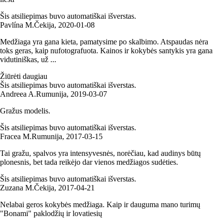
Šis atsiliepimas buvo automatiškai išverstas.
Pavlína M.
Čekija
,
2020‑01‑08
Medžiaga yra gana kieta, pamatysime po skalbimo. Atspaudas nėra
toks geras, kaip nufotografuota. Kainos ir kokybės santykis yra gana
vidutiniškas, už ...
Žiūrėti daugiau
Šis atsiliepimas buvo automatiškai išverstas.
Andreea A.
Rumunija
,
2019‑03‑07
Gražus modelis.
Šis atsiliepimas buvo automatiškai išverstas.
Fracea M.
Rumunija
,
2017‑03‑15
Tai gražu, spalvos yra intensyvesnės, norėčiau, kad audinys būtų
plonesnis, bet tada reikėjo dar vienos medžiagos sudėties.
Šis atsiliepimas buvo automatiškai išverstas.
Zuzana M.
Čekija
,
2017‑04‑21
Nelabai geros kokybės medžiaga. Kaip ir dauguma mano turimų
"Bonami" paklodžių ir lovatiesių