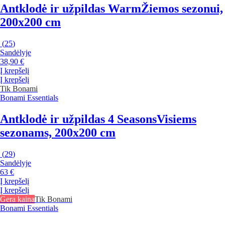
Antklodė ir užpildas Warm
Žiemos sezonui,
200x200 cm
(
25
)
Sandėlyje
38,90 €
Į krepšelį
Į krepšelį
Tik Bonami
Bonami Essentials
Antklodė ir užpildas 4 Seasons
Visiems
sezonams, 200x200 cm
(
29
)
Sandėlyje
63 €
Į krepšelį
Į krepšelį
Gera kaina
Tik Bonami
Bonami Essentials