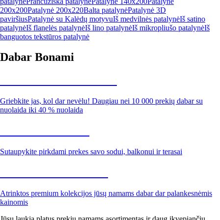
patalynė
Prancūziška patalynė
Patalynė 140x200
Patalynė
200x200
Patalynė 200x220
Balta patalynė
Patalynė 3D
paviršius
Patalynė su Kalėdų motyvu
Iš medvilnės patalynė
Iš satino
patalynė
Iš flanelės patalynė
Iš lino patalynė
Iš mikropliušo patalynė
Iš
banguotos tekstūros patalynė
Dabar Bonami
Summer Sale iki -40 %
Griebkite jas, kol dar nevėlu! Daugiau nei 10 000 prekių dabar su
nuolaida iki 40 % nuolaida
Sodas su nuolaida
Sutaupykite pirkdami prekes savo sodui, balkonui ir terasai
Premium su nuolaida
Atrinktos premium kolekcijos jūsų namams dabar dar palankesnėmis
kainomis
Jūsų laukia platus prekių namams asortimentas ir daug įkvepiančių