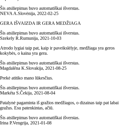
Šis atsiliepimas buvo automatiškai išverstas.
NEVA A.
Slovėnija
,
2022‑02‑25
GERA IŠVAIZDA IR GERA MEDŽIAGA
Šis atsiliepimas buvo automatiškai išverstas.
Szekely R.
Rumunija
,
2021‑10‑03
Atrodo lygiai taip pat, kaip ir paveikslėlyje, medžiaga yra geros
kokybės, o kaina yra gera.
Šis atsiliepimas buvo automatiškai išverstas.
Magdaléna K.
Slovakija
,
2021‑08‑25
Prekė atitiko mano lūkesčius.
Šis atsiliepimas buvo automatiškai išverstas.
Markéta S.
Čekija
,
2021‑08‑04
Patalynė pagaminta iš gražios medžiagos, o dizainas taip pat labai
gražus. Esu patenkintas, ačiū.
Šis atsiliepimas buvo automatiškai išverstas.
Irina P.
Vengrija
,
2021‑01‑08