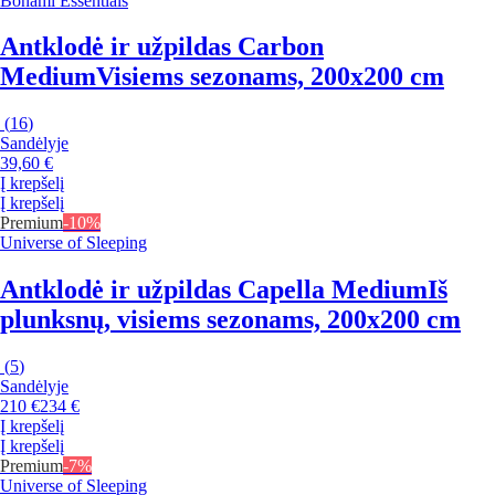
Bonami Essentials
Antklodė ir užpildas Carbon
Medium
Visiems sezonams, 200x200 cm
(
16
)
Sandėlyje
39,60 €
Į krepšelį
Į krepšelį
Premium
-10%
Universe of Sleeping
Antklodė ir užpildas Capella Medium
Iš
plunksnų, visiems sezonams, 200x200 cm
(
5
)
Sandėlyje
210 €
234 €
Į krepšelį
Į krepšelį
Premium
-7%
Universe of Sleeping