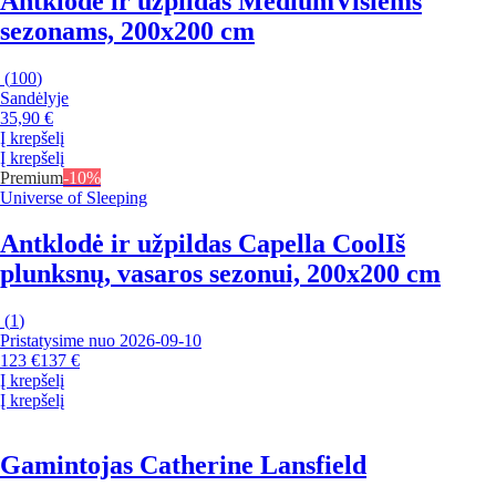
Antklodė ir užpildas Medium
Visiems
sezonams, 200x200 cm
(
100
)
Sandėlyje
35,90 €
Į krepšelį
Į krepšelį
Premium
-10%
Universe of Sleeping
Antklodė ir užpildas Capella Cool
Iš
plunksnų, vasaros sezonui, 200x200 cm
(
1
)
Pristatysime nuo 2026‑09‑10
123 €
137 €
Į krepšelį
Į krepšelį
Gamintojas Catherine Lansfield