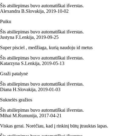
Šis atsiliepimas buvo automatiškai išverstas.
Alexandra B.
Slovakija
,
2019‑10‑02
Puiku
Šis atsiliepimas buvo automatiškai išverstas.
Justyna F.
Lenkija
,
2019‑09‑25
Super pisciel , medžiaga, kurią naudoju id metus
Šis atsiliepimas buvo automatiškai išverstas.
Katarzyna S.
Lenkija
,
2019‑05‑13
Graži patalynė
Šis atsiliepimas buvo automatiškai išverstas.
Diana H.
Slovakija
,
2019‑01‑03
Suknelės gražios
Šis atsiliepimas buvo automatiškai išverstas.
Mihai M.
Rumunija
,
2017‑04‑21
Viskas gerai. Norėčiau, kad į rinkinį būtų įtrauktas lapas.