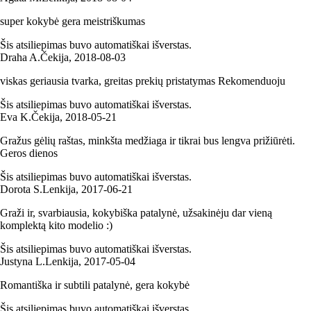
super kokybė gera meistriškumas
Šis atsiliepimas buvo automatiškai išverstas.
Draha A.
Čekija
,
2018‑08‑03
viskas geriausia tvarka, greitas prekių pristatymas Rekomenduoju
Šis atsiliepimas buvo automatiškai išverstas.
Eva K.
Čekija
,
2018‑05‑21
Gražus gėlių raštas, minkšta medžiaga ir tikrai bus lengva prižiūrėti.
Geros dienos
Šis atsiliepimas buvo automatiškai išverstas.
Dorota S.
Lenkija
,
2017‑06‑21
Graži ir, svarbiausia, kokybiška patalynė, užsakinėju dar vieną
komplektą kito modelio :)
Šis atsiliepimas buvo automatiškai išverstas.
Justyna L.
Lenkija
,
2017‑05‑04
Romantiška ir subtili patalynė, gera kokybė
Šis atsiliepimas buvo automatiškai išverstas.