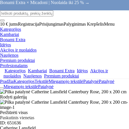
Bonami Extra × Micadoni |
Nuolaida iki 25 % →
10 € jums
Registracija
Prisijungimas
Palyginimas
Krepšelis
Menu
Kategorijos
Kambariai
Bonami Extra
Idėjos
Akcijos ir nuolaidos
Naujienos
Premium produktai
Profesionalams
Kategorijos
Kambariai
Bonami Extra
Idėjos
Akcijos ir
nuolaidos
Naujienos
Premium produktai
Pradžia
Kategorijos
Tekstilė
Miegamojo tekstilė
Patalynė
Patalynė
...
Miegamojo tekstilė
Patalynė
Rodyti galeriją
Peržiūrėti visus
Paskutinis vienetas
ID: 651636
Catherine Lansfield