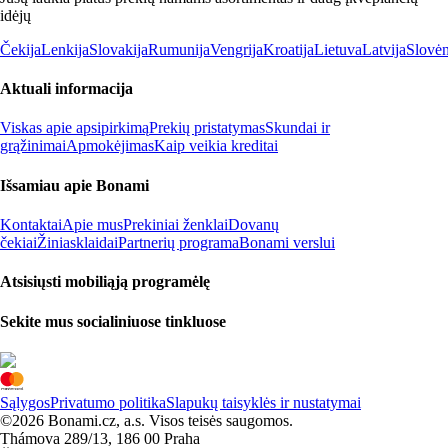
idėjų
Čekija
Lenkija
Slovakija
Rumunija
Vengrija
Kroatija
Lietuva
Latvija
Slovėn
Aktuali informacija
Viskas apie apsipirkimą
Prekių pristatymas
Skundai ir
grąžinimai
Apmokėjimas
Kaip veikia kreditai
Išsamiau apie Bonami
Kontaktai
Apie mus
Prekiniai ženklai
Dovanų
čekiai
Žiniasklaidai
Partnerių programa
Bonami verslui
Atsisiųsti mobiliąją programėlę
Sekite mus socialiniuose tinkluose
Sąlygos
Privatumo politika
Slapukų taisyklės ir nustatymai
©2026 Bonami.cz, a.s. Visos teisės saugomos.
Thámova 289/13, 186 00 Praha