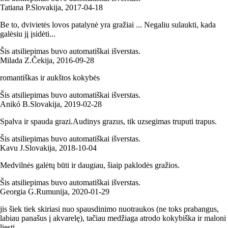
Tatiana P.
Slovakija
,
2017‑04‑18
Be to, dvivietės lovos patalynė yra gražiai ... Negaliu sulaukti, kada
galėsiu jį įsidėti...
Šis atsiliepimas buvo automatiškai išverstas.
Milada Z.
Čekija
,
2016‑09‑28
romantiškas ir aukštos kokybės
Šis atsiliepimas buvo automatiškai išverstas.
Anikó B.
Slovakija
,
2019‑02‑28
Spalva ir spauda grazi.Audinys grazus, tik uzsegimas truputi trapus.
Šis atsiliepimas buvo automatiškai išverstas.
Kavu J.
Slovakija
,
2018‑10‑04
Medvilnės galėtų būti ir daugiau, šiaip paklodės gražios.
Šis atsiliepimas buvo automatiškai išverstas.
Georgia G.
Rumunija
,
2020‑01‑29
jis šiek tiek skiriasi nuo spausdinimo nuotraukos (ne toks prabangus,
labiau panašus į akvarelę), tačiau medžiaga atrodo kokybiška ir maloni
liesti