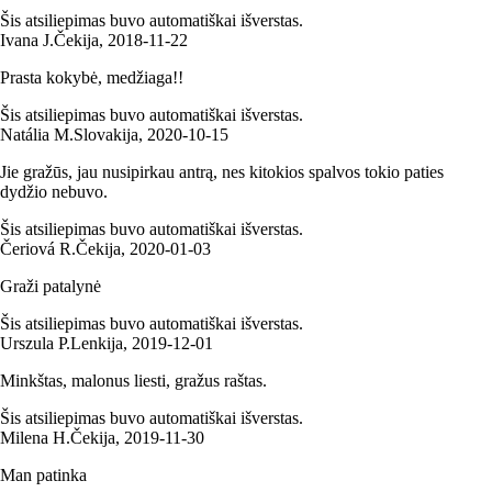
Šis atsiliepimas buvo automatiškai išverstas.
Ivana J.
Čekija
,
2018‑11‑22
Prasta kokybė, medžiaga!!
Šis atsiliepimas buvo automatiškai išverstas.
Natália M.
Slovakija
,
2020‑10‑15
Jie gražūs, jau nusipirkau antrą, nes kitokios spalvos tokio paties
dydžio nebuvo.
Šis atsiliepimas buvo automatiškai išverstas.
Čeriová R.
Čekija
,
2020‑01‑03
Graži patalynė
Šis atsiliepimas buvo automatiškai išverstas.
Urszula P.
Lenkija
,
2019‑12‑01
Minkštas, malonus liesti, gražus raštas.
Šis atsiliepimas buvo automatiškai išverstas.
Milena H.
Čekija
,
2019‑11‑30
Man patinka