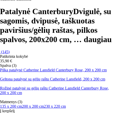
Patalynė Canterbury
Dvigulė, su
sagomis, dvipusė, taškuotas
paviršius/gėlių raštas, pilkos
spalvos, 200x200 cm
, …
daugiau
(
145
)
Patikrinta kokybė
35,90 €
Spalva (3)
Pilka patalynė Catherine Lansfield Canterbury Rose, 200 x 200 cm
Geltona patalynė su gėlių raštu Catherine Lansfield, 200 x 200 cm
Rožinė patalynė su gėlių raštu Catherine Lansfield Canterbury Rose,
200 x 200 cm
Matmenys (3)
135 x 200 cm
200 x 200 cm
230 x 220 cm
Į krepšelį