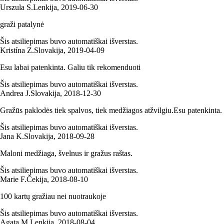
Urszula S.
Lenkija
,
2019‑06‑30
graži patalynė
Šis atsiliepimas buvo automatiškai išverstas.
Kristína Z.
Slovakija
,
2019‑04‑09
Esu labai patenkinta. Galiu tik rekomenduoti
Šis atsiliepimas buvo automatiškai išverstas.
Andrea J.
Slovakija
,
2018‑12‑30
Gražūs paklodės tiek spalvos, tiek medžiagos atžvilgiu.Esu patenkinta.
Šis atsiliepimas buvo automatiškai išverstas.
Jana K.
Slovakija
,
2018‑09‑28
Maloni medžiaga, švelnus ir gražus raštas.
Šis atsiliepimas buvo automatiškai išverstas.
Marie F.
Čekija
,
2018‑08‑10
100 kartų gražiau nei nuotraukoje
Šis atsiliepimas buvo automatiškai išverstas.
Agata M.
Lenkija
,
2018‑08‑04