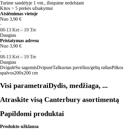
Turime sandėlyje 1 vnt., išsiųsime nedelsiant
Kitos > 5 prekės užsakymui
Atsiėmimas vietoje
Nuo 3,90 €
·
08‑13 Ket – 19 Tre
Daugiau
Pristatymas adresu
Nuo 3,90 €
·
08‑13 Ket – 19 Tre
Daugiau
Dvigulė
Su sagomis
Dvipusė
Taškuotas paviršius/gėlių raštas
Pilkos
spalvos
200x200 cm
Visi parametrai
Dydis, medžiaga, ...
Atraskite visą Canterbury asortimentą
Papildomi produktai
Produkto užklausa