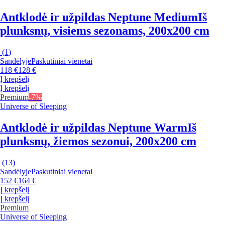
Antklodė ir užpildas Neptune Medium
Iš
plunksnų, visiems sezonams, 200x200 cm
(
1
)
Sandėlyje
Paskutiniai vienetai
118 €
128 €
Į krepšelį
Į krepšelį
Premium
-7%
Universe of Sleeping
Antklodė ir užpildas Neptune Warm
Iš
plunksnų, žiemos sezonui, 200x200 cm
(
13
)
Sandėlyje
Paskutiniai vienetai
152 €
164 €
Į krepšelį
Į krepšelį
Premium
Universe of Sleeping