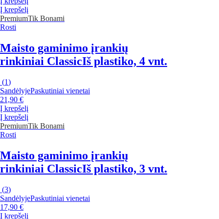
Į krepšelį
Į krepšelį
Premium
Tik Bonami
Rosti
Maisto gaminimo įrankių
rinkiniai Classic
Iš plastiko, 4 vnt.
(
1
)
Sandėlyje
Paskutiniai vienetai
21,90 €
Į krepšelį
Į krepšelį
Premium
Tik Bonami
Rosti
Maisto gaminimo įrankių
rinkiniai Classic
Iš plastiko, 3 vnt.
(
3
)
Sandėlyje
Paskutiniai vienetai
17,90 €
Į krepšelį