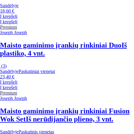
Sandėlyje
18,60 €
Į krepšelį
Į krepšelį
Premium
Joseph Joseph
Maisto gaminimo įrankių rinkiniai Duo
Iš
plastiko, 4 vnt.
(
3
)
Sandėlyje
Paskutiniai vienetai
23,40 €
Į krepšelį
Į krepšelį
Premium
Joseph Joseph
Maisto gaminimo įrankių rinkiniai Fusion
Wok Set
Iš nerūdijančio plieno, 3 vnt.
Sandėlyje
Paskutinis vienetas