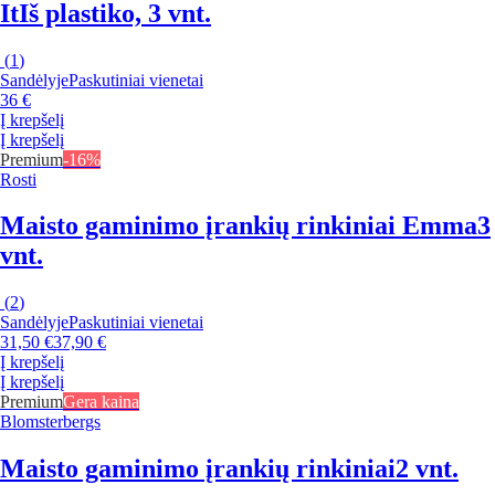
It
Iš plastiko, 3 vnt.
(
1
)
Sandėlyje
Paskutiniai vienetai
36 €
Į krepšelį
Į krepšelį
Premium
-16%
Rosti
Maisto gaminimo įrankių rinkiniai Emma
3
vnt.
(
2
)
Sandėlyje
Paskutiniai vienetai
31,50 €
37,90 €
Į krepšelį
Į krepšelį
Premium
Gera kaina
Blomsterbergs
Maisto gaminimo įrankių rinkiniai
2 vnt.