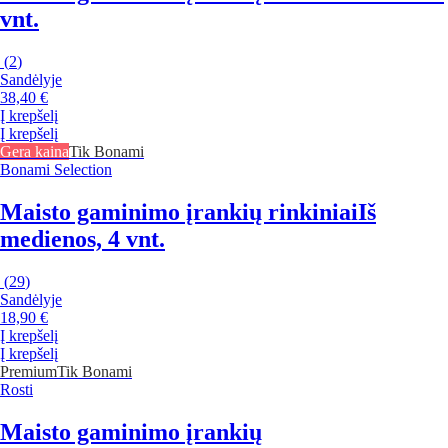
vnt.
(
2
)
Sandėlyje
38,40 €
Į krepšelį
Į krepšelį
Gera kaina
Tik Bonami
Bonami Selection
Maisto gaminimo įrankių rinkiniai
Iš
medienos, 4 vnt.
(
29
)
Sandėlyje
18,90 €
Į krepšelį
Į krepšelį
Premium
Tik Bonami
Rosti
Maisto gaminimo įrankių