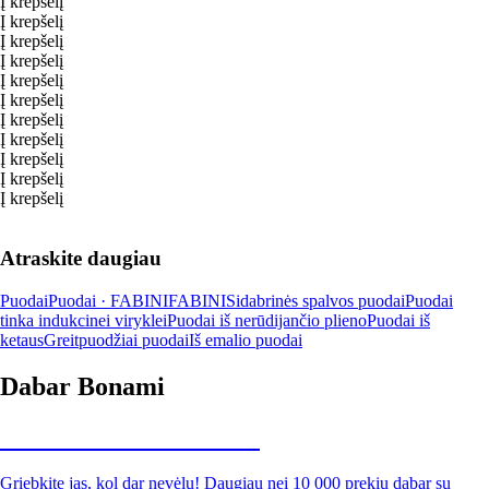
Į krepšelį
Į krepšelį
Į krepšelį
Į krepšelį
Į krepšelį
Į krepšelį
Į krepšelį
Į krepšelį
Į krepšelį
Į krepšelį
Į krepšelį
Atraskite daugiau
Puodai
Puodai · FABINI
FABINI
Sidabrinės spalvos puodai
Puodai
tinka indukcinei viryklei
Puodai iš nerūdijančio plieno
Puodai iš
ketaus
Greitpuodžiai puodai
Iš emalio puodai
Dabar Bonami
Summer Sale iki -40 %
Griebkite jas, kol dar nevėlu! Daugiau nei 10 000 prekių dabar su