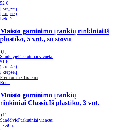
52 €
Į krepšelį
Į krepšelį
Lékué
Maisto gaminimo įrankių rinkiniai
Iš
plastiko, 5 vnt., su stovu
(
1
)
Sandėlyje
Paskutiniai vienetai
51 €
Į krepšelį
Į krepšelį
Premium
Tik Bonami
Rosti
Maisto gaminimo įrankių
rinkiniai Classic
Iš plastiko, 3 vnt.
(
1
)
Sandėlyje
Paskutiniai vienetai
17,90 €