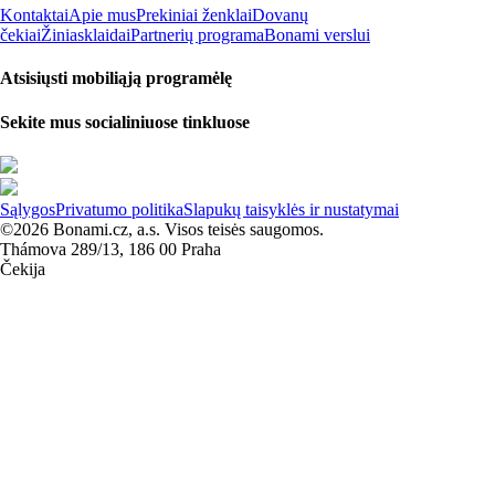
Kontaktai
Apie mus
Prekiniai ženklai
Dovanų
čekiai
Žiniasklaidai
Partnerių programa
Bonami verslui
Atsisiųsti mobiliąją programėlę
Sekite mus socialiniuose tinkluose
Sąlygos
Privatumo politika
Slapukų taisyklės ir nustatymai
©2026 Bonami.cz, a.s. Visos teisės saugomos.
Thámova 289/13, 186 00 Praha
Čekija