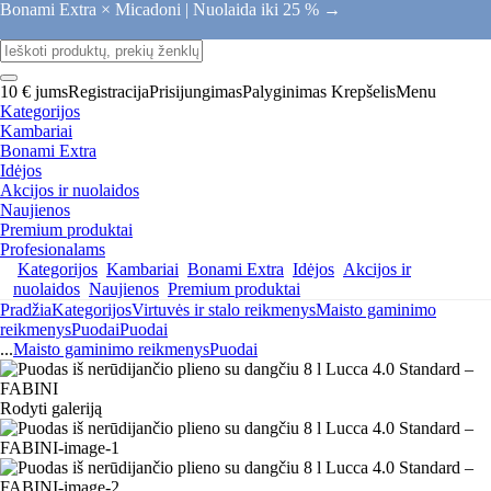
Bonami Extra × Micadoni |
Nuolaida iki 25 % →
10 € jums
Registracija
Prisijungimas
Palyginimas
Krepšelis
Menu
Kategorijos
Kambariai
Bonami Extra
Idėjos
Akcijos ir nuolaidos
Naujienos
Premium produktai
Profesionalams
Kategorijos
Kambariai
Bonami Extra
Idėjos
Akcijos ir
nuolaidos
Naujienos
Premium produktai
Pradžia
Kategorijos
Virtuvės ir stalo reikmenys
Maisto gaminimo
reikmenys
Puodai
Puodai
...
Maisto gaminimo reikmenys
Puodai
Rodyti galeriją