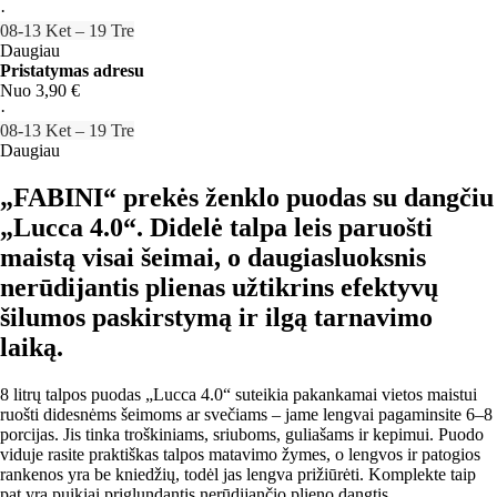
·
08‑13 Ket – 19 Tre
Daugiau
Pristatymas adresu
Nuo 3,90 €
·
08‑13 Ket – 19 Tre
Daugiau
„FABINI“ prekės ženklo puodas su dangčiu
„Lucca 4.0“. Didelė talpa leis paruošti
maistą visai šeimai, o daugiasluoksnis
nerūdijantis plienas užtikrins efektyvų
šilumos paskirstymą ir ilgą tarnavimo
laiką.
8 litrų talpos puodas „Lucca 4.0“ suteikia pakankamai vietos maistui
ruošti didesnėms šeimoms ar svečiams – jame lengvai pagaminsite 6–8
porcijas. Jis tinka troškiniams, sriuboms, guliašams ir kepimui. Puodo
viduje rasite praktiškas talpos matavimo žymes, o lengvos ir patogios
rankenos yra be kniedžių, todėl jas lengva prižiūrėti. Komplekte taip
pat yra puikiai priglundantis nerūdijančio plieno dangtis.