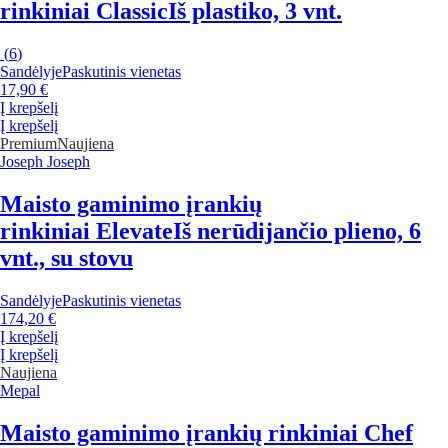
rinkiniai Classic
Iš plastiko, 3 vnt.
(
6
)
Sandėlyje
Paskutinis vienetas
17,90 €
Į krepšelį
Į krepšelį
Premium
Naujiena
Joseph Joseph
Maisto gaminimo įrankių
rinkiniai Elevate
Iš nerūdijančio plieno, 6
vnt., su stovu
Sandėlyje
Paskutinis vienetas
174,20 €
Į krepšelį
Į krepšelį
Naujiena
Mepal
Maisto gaminimo įrankių rinkiniai Chef