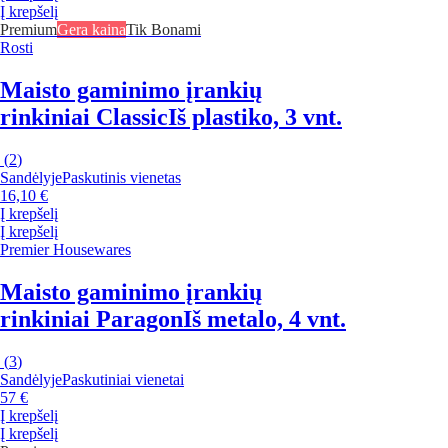
Į krepšelį
Premium
Gera kaina
Tik Bonami
Rosti
Maisto gaminimo įrankių
rinkiniai Classic
Iš plastiko, 3 vnt.
(
2
)
Sandėlyje
Paskutinis vienetas
16,10 €
Į krepšelį
Į krepšelį
Premier Housewares
Maisto gaminimo įrankių
rinkiniai Paragon
Iš metalo, 4 vnt.
(
3
)
Sandėlyje
Paskutiniai vienetai
57 €
Į krepšelį
Į krepšelį