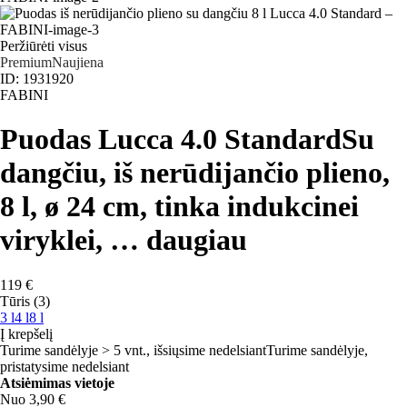
Peržiūrėti visus
Premium
Naujiena
ID: 1931920
FABINI
Puodas Lucca 4.0 Standard
Su
dangčiu, iš nerūdijančio plieno,
8 l, ø 24 cm, tinka indukcinei
viryklei
, …
daugiau
119 €
Tūris (3)
3 l
4 l
8 l
Į krepšelį
Turime sandėlyje > 5 vnt., išsiųsime nedelsiant
Turime sandėlyje,
pristatysime nedelsiant
Atsiėmimas vietoje
Nuo 3,90 €