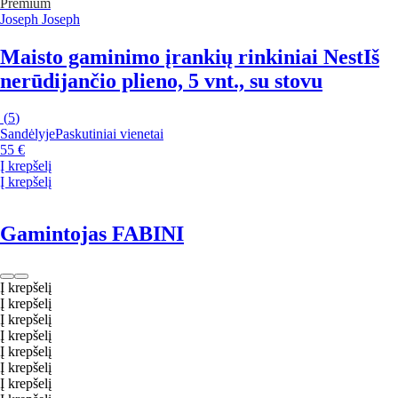
Premium
Joseph Joseph
Maisto gaminimo įrankių rinkiniai Nest
Iš
nerūdijančio plieno, 5 vnt., su stovu
(
5
)
Sandėlyje
Paskutiniai vienetai
55 €
Į krepšelį
Į krepšelį
Gamintojas FABINI
Į krepšelį
Į krepšelį
Į krepšelį
Į krepšelį
Į krepšelį
Į krepšelį
Į krepšelį