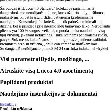
Šis puodas iš „Lucca 4.0 Standard“ kolekcijos pagamintas iš
daugiasluoksnio nerūdijančio plieno, kuris užtikrina tolygų šilumos
paskirstymą iki pat kraštų ir didelį patvarumą kasdieniniame
naudojime. Konstrukcija be kniedžių ne tik pabrėžia minimalistinį
dizainą, bet ir prisideda prie ilgesnio indų tarnavimo laiko. Nerūdijantis
plienas yra 100 % saugus sveikatai, o puodas tinka naudoti ant visų
tipų viryklių, įskaitant indukcines. Tinka įvairiems patiekalams ruošti,
pavyzdžiui, mėsos kukulėliams pomidorų padaže, jautienos sultiniui,
kreminiam orzo su vištiena, „chilli con carne“ ar indiškam kari.
Su dangčiu
Iš nerūdijančio plieno
8 l
Ø 24 cm
Tinka indukcinei viryklei
Visi parametrai
Dydis, medžiaga, ...
Atraskite visą Lucca 4.0 asortimentą
Papildomi produktai
Naudojimo instrukcijos ir dokumentai
Instrukcija
Produkto užklausa