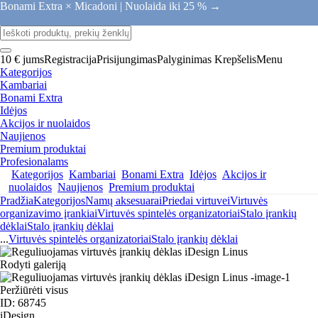
Bonami Extra × Micadoni |
Nuolaida iki 25 % →
10 € jums
Registracija
Prisijungimas
Palyginimas
Krepšelis
Menu
Kategorijos
Kambariai
Bonami Extra
Idėjos
Akcijos ir nuolaidos
Naujienos
Premium produktai
Profesionalams
Kategorijos
Kambariai
Bonami Extra
Idėjos
Akcijos ir
nuolaidos
Naujienos
Premium produktai
Pradžia
Kategorijos
Namų aksesuarai
Priedai virtuvei
Virtuvės
organizavimo įrankiai
Virtuvės spintelės organizatoriai
Stalo įrankių
dėklai
Stalo įrankių dėklai
...
Virtuvės spintelės organizatoriai
Stalo įrankių dėklai
Rodyti galeriją
Peržiūrėti visus
ID: 68745
iDesign