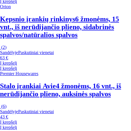
Į krepšelį
Orion
Kepsnio įrankių rinkinys
6 žmonėms, 15
vnt., iš nerūdijančio plieno, sidabrinės
spalvos/natūralios spalvos
(
2
)
Sandėlyje
Paskutiniai vienetai
63 €
Į krepšelį
Į krepšelį
Premier Housewares
Stalo įrankiai Avie
4 žmonėms, 16 vnt., iš
nerūdijančio plieno, auksinės spalvos
(
6
)
Sandėlyje
Paskutiniai vienetai
43 €
Į krepšelį
Į krepšelį