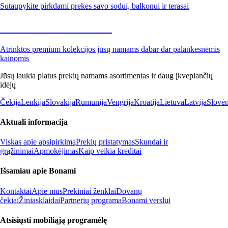
Sutaupykite pirkdami prekes savo sodui, balkonui ir terasai
Premium su nuolaida
Atrinktos premium kolekcijos jūsų namams dabar dar palankesnėmis
kainomis
Jūsų laukia platus prekių namams asortimentas ir daug įkvepiančių
idėjų
Čekija
Lenkija
Slovakija
Rumunija
Vengrija
Kroatija
Lietuva
Latvija
Slovėn
Aktuali informacija
Viskas apie apsipirkimą
Prekių pristatymas
Skundai ir
grąžinimai
Apmokėjimas
Kaip veikia kreditai
Išsamiau apie Bonami
Kontaktai
Apie mus
Prekiniai ženklai
Dovanų
čekiai
Žiniasklaidai
Partnerių programa
Bonami verslui
Atsisiųsti mobiliąją programėlę