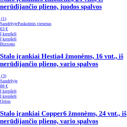
nerūdijančio plieno, juodos spalvos
(
1
)
Sandėlyje
Paskutinis vienetas
63 €
Į krepšelį
Į krepšelį
Bizzotto
Stalo įrankiai Hestia
4 žmonėms, 16 vnt., iš
nerūdijančio plieno, vario spalvos
(
3
)
Sandėlyje
88 €
Į krepšelį
Į krepšelį
Orion
Stalo įrankiai Copper
6 žmonėms, 24 vnt., iš
nerūdijančio plieno, vario spalvos