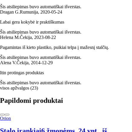
Šis atsiliepimas buvo automatiškai išverstas.
Dragan G.
Rumunija
,
2020‑05‑24
Labai gera kokybė ir praktiškumas
Šis atsiliepimas buvo automatiškai išverstas.
Helena M.
Čekija
,
2023‑08‑22
Pagamintas iš kieto plastiko, puikiai telpa į mažesnį stalčių.
Šis atsiliepimas buvo automatiškai išverstas.
Alena V.
Čekija
,
2014‑12‑29
Itin protingas produktas
Šis atsiliepimas buvo automatiškai išverstas.
visos apžvalgos
(
23
)
Papildomi produktai
Orion
Stalo įrankiai
6 žmonėms, 24 vnt., iš