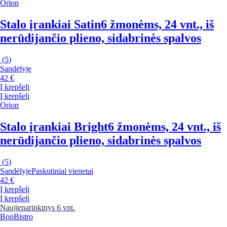
Orion
Stalo įrankiai Satin
6 žmonėms, 24 vnt., iš
nerūdijančio plieno, sidabrinės spalvos
(
5
)
Sandėlyje
42 €
Į krepšelį
Į krepšelį
Orion
Stalo įrankiai Bright
6 žmonėms, 24 vnt., iš
nerūdijančio plieno, sidabrinės spalvos
(
5
)
Sandėlyje
Paskutiniai vienetai
42 €
Į krepšelį
Į krepšelį
Naujiena
rinkinys 6 vnt.
BonBistro