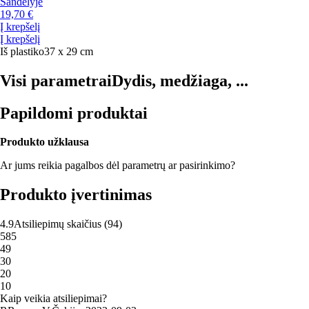
Sandėlyje
19,70 €
Į krepšelį
Į krepšelį
Iš plastiko
37 x 29 cm
Visi parametrai
Dydis, medžiaga, ...
Papildomi produktai
Produkto užklausa
Ar jums reikia pagalbos dėl parametrų ar pasirinkimo?
Produkto įvertinimas
4.9
Atsiliepimų skaičius
(
94
)
5
85
4
9
3
0
2
0
1
0
Kaip veikia atsiliepimai?