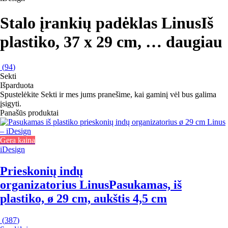
Stalo įrankių padėklas Linus
Iš
plastiko, 37 x 29 cm
, …
daugiau
(
94
)
Sekti
Išparduota
Spustelėkite Sekti ir mes jums pranešime, kai gaminį vėl bus galima
įsigyti.
Panašūs produktai
Gera kaina
iDesign
Prieskonių indų
organizatorius Linus
Pasukamas, iš
plastiko, ø 29 cm, aukštis 4,5 cm
(
387
)