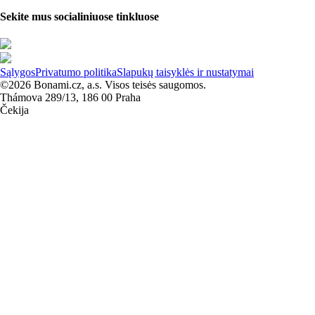
Sekite mus socialiniuose tinkluose
Sąlygos
Privatumo politika
Slapukų taisyklės ir nustatymai
©2026 Bonami.cz, a.s. Visos teisės saugomos.
Thámova 289/13, 186 00 Praha
Čekija