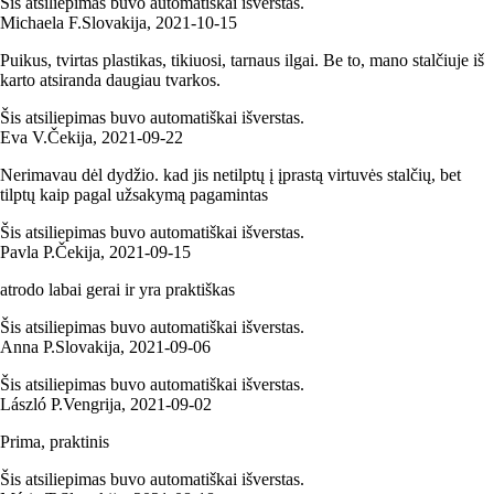
Šis atsiliepimas buvo automatiškai išverstas.
Michaela F.
Slovakija
,
2021‑10‑15
Puikus, tvirtas plastikas, tikiuosi, tarnaus ilgai. Be to, mano stalčiuje iš
karto atsiranda daugiau tvarkos.
Šis atsiliepimas buvo automatiškai išverstas.
Eva V.
Čekija
,
2021‑09‑22
Nerimavau dėl dydžio. kad jis netilptų į įprastą virtuvės stalčių, bet
tilptų kaip pagal užsakymą pagamintas
Šis atsiliepimas buvo automatiškai išverstas.
Pavla P.
Čekija
,
2021‑09‑15
atrodo labai gerai ir yra praktiškas
Šis atsiliepimas buvo automatiškai išverstas.
Anna P.
Slovakija
,
2021‑09‑06
Šis atsiliepimas buvo automatiškai išverstas.
László P.
Vengrija
,
2021‑09‑02
Prima, praktinis
Šis atsiliepimas buvo automatiškai išverstas.