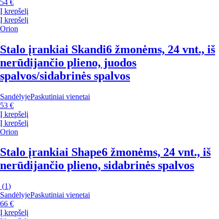
54 €
Į krepšelį
Į krepšelį
Orion
Stalo įrankiai Skandi
6 žmonėms, 24 vnt., iš
nerūdijančio plieno, juodos
spalvos/sidabrinės spalvos
Sandėlyje
Paskutiniai vienetai
53 €
Į krepšelį
Į krepšelį
Orion
Stalo įrankiai Shape
6 žmonėms, 24 vnt., iš
nerūdijančio plieno, sidabrinės spalvos
(
1
)
Sandėlyje
Paskutiniai vienetai
66 €
Į krepšelį