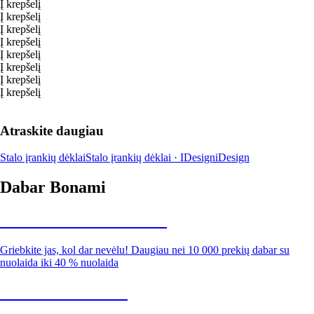
Į krepšelį
Į krepšelį
Į krepšelį
Į krepšelį
Į krepšelį
Į krepšelį
Į krepšelį
Į krepšelį
Atraskite daugiau
Stalo įrankių dėklai
Stalo įrankių dėklai · IDesign
iDesign
Dabar Bonami
Summer Sale iki -40 %
Griebkite jas, kol dar nevėlu! Daugiau nei 10 000 prekių dabar su
nuolaida iki 40 % nuolaida
Sodas su nuolaida