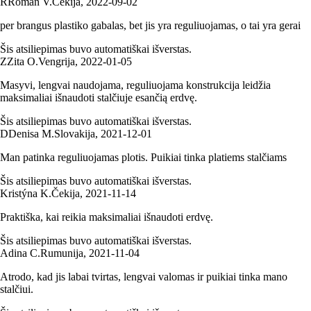
R
Roman V.
Čekija
,
2022‑09‑02
per brangus plastiko gabalas, bet jis yra reguliuojamas, o tai yra gerai
Šis atsiliepimas buvo automatiškai išverstas.
Z
Zita O.
Vengrija
,
2022‑01‑05
Masyvi, lengvai naudojama, reguliuojama konstrukcija leidžia
maksimaliai išnaudoti stalčiuje esančią erdvę.
Šis atsiliepimas buvo automatiškai išverstas.
D
Denisa M.
Slovakija
,
2021‑12‑01
Man patinka reguliuojamas plotis. Puikiai tinka platiems stalčiams
Šis atsiliepimas buvo automatiškai išverstas.
Kristýna K.
Čekija
,
2021‑11‑14
Praktiška, kai reikia maksimaliai išnaudoti erdvę.
Šis atsiliepimas buvo automatiškai išverstas.
Adina C.
Rumunija
,
2021‑11‑04
Atrodo, kad jis labai tvirtas, lengvai valomas ir puikiai tinka mano
stalčiui.