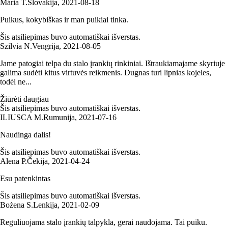
Mária T.
Slovakija
,
2021‑08‑18
Puikus, kokybiškas ir man puikiai tinka.
Šis atsiliepimas buvo automatiškai išverstas.
Szilvia N.
Vengrija
,
2021‑08‑05
Jame patogiai telpa du stalo įrankių rinkiniai. Ištraukiamajame skyriuje
galima sudėti kitus virtuvės reikmenis. Dugnas turi lipnias kojeles,
todėl ne...
Žiūrėti daugiau
Šis atsiliepimas buvo automatiškai išverstas.
ILIUSCA M.
Rumunija
,
2021‑07‑16
Naudinga dalis!
Šis atsiliepimas buvo automatiškai išverstas.
Alena P.
Čekija
,
2021‑04‑24
Esu patenkintas
Šis atsiliepimas buvo automatiškai išverstas.
Bożena S.
Lenkija
,
2021‑02‑09
Reguliuojama stalo įrankių talpykla, gerai naudojama. Tai puiku.