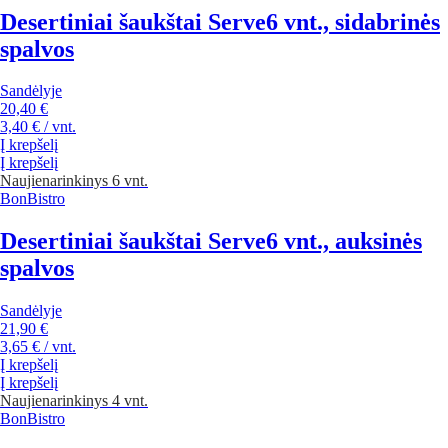
Desertiniai šaukštai Serve
6 vnt., sidabrinės
spalvos
Sandėlyje
20,40 €
3,40 € / vnt.
Į krepšelį
Į krepšelį
Naujiena
rinkinys 6 vnt.
BonBistro
Desertiniai šaukštai Serve
6 vnt., auksinės
spalvos
Sandėlyje
21,90 €
3,65 € / vnt.
Į krepšelį
Į krepšelį
Naujiena
rinkinys 4 vnt.
BonBistro