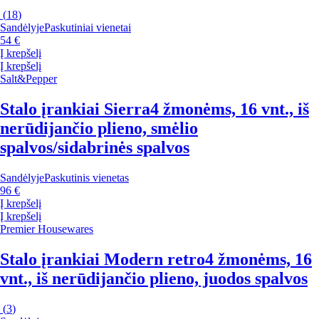
(
18
)
Sandėlyje
Paskutiniai vienetai
54 €
Į krepšelį
Į krepšelį
Salt&Pepper
Stalo įrankiai Sierra
4 žmonėms, 16 vnt., iš
nerūdijančio plieno, smėlio
spalvos/sidabrinės spalvos
Sandėlyje
Paskutinis vienetas
96 €
Į krepšelį
Į krepšelį
Premier Housewares
Stalo įrankiai Modern retro
4 žmonėms, 16
vnt., iš nerūdijančio plieno, juodos spalvos
(
3
)