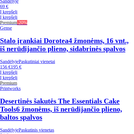
Sandėlyje
69 €
Į krepšelį
Į krepšelį
Premium
-20%
Gense
Stalo įrankiai Dorotea
4 žmonėms, 16 vnt.,
iš nerūdijančio plieno, sidabrinės spalvos
Sandėlyje
Paskutiniai vienetai
156 €
195 €
Į krepšelį
Į krepšelį
Premium
Printworks
Desertinės šakutės The Essentials Cake
Tools
6 žmonėms, iš nerūdijančio plieno,
baltos spalvos
Sandėlyje
Paskutinis vienetas