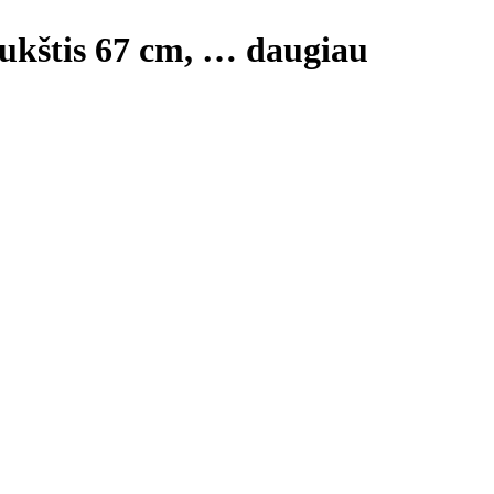
aukštis 67 cm
, …
daugiau