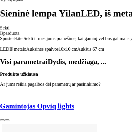
Sieninė lempa Yilan
LED, iš meta
Sekti
Išparduota
Spustelėkite Sekti ir mes jums pranešime, kai gaminį vėl bus galima įsig
LED
Iš metalo
Auksinės spalvos
10x10 cm
Aukštis 67 cm
Visi parametrai
Dydis, medžiaga, ...
Produkto užklausa
Ar jums reikia pagalbos dėl parametrų ar pasirinkimo?
Gamintojas Opviq lights