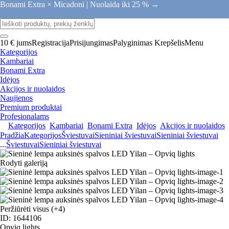
Bonami Extra × Micadoni |
Nuolaida iki 25 % →
10 € jums
Registracija
Prisijungimas
Palyginimas
Krepšelis
Menu
Kategorijos
Kambariai
Bonami Extra
Idėjos
Akcijos ir nuolaidos
Naujienos
Premium produktai
Profesionalams
Kategorijos
Kambariai
Bonami Extra
Idėjos
Akcijos ir nuolaidos
Pradžia
Kategorijos
Šviestuvai
Sieniniai šviestuvai
Sieniniai šviestuvai
...
Šviestuvai
Sieniniai šviestuvai
Rodyti galeriją
Peržiūrėti visus
(+4)
ID: 1644106
Opviq lights