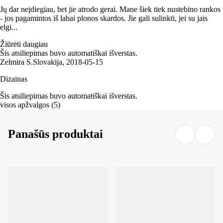
Jų dar neįdiegiau, bet jie atrodo gerai. Mane šiek tiek nustebino rankos
- jos pagamintos iš labai plonos skardos. Jie gali sulinkti, jei su jais
elgi...
Žiūrėti daugiau
Šis atsiliepimas buvo automatiškai išverstas.
Zelmira S.
Slovakija
,
2018‑05‑15
Dizainas
Šis atsiliepimas buvo automatiškai išverstas.
visos apžvalgos
(
5
)
Panašūs produktai