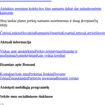
Atrinktos premium kolekcijos jūsų namams dabar dar palankesnėmis
kainomis
Jūsų laukia platus prekių namams asortimentas ir daug įkvepiančių
idėjų
Čekija
Lenkija
Slovakija
Rumunija
Vengrija
Kroatija
Lietuva
Latvija
Slovėn
Aktuali informacija
Viskas apie apsipirkimą
Prekių pristatymas
Skundai ir
grąžinimai
Apmokėjimas
Kaip veikia kreditai
Išsamiau apie Bonami
Kontaktai
Apie mus
Prekiniai ženklai
Dovanų
čekiai
Žiniasklaidai
Partnerių programa
Bonami verslui
Atsisiųsti mobiliąją programėlę
Sekite mus socialiniuose tinkluose