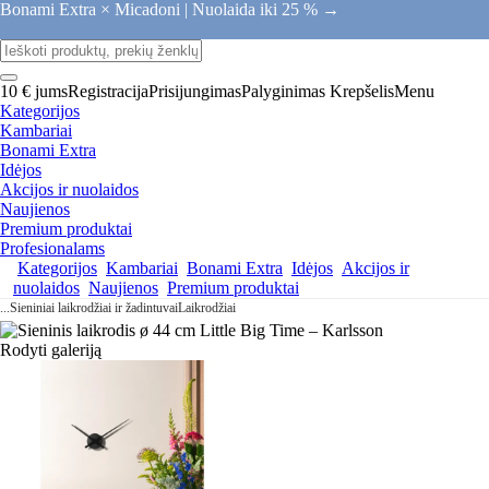
Bonami Extra × Micadoni |
Nuolaida iki 25 % →
10 € jums
Registracija
Prisijungimas
Palyginimas
Krepšelis
Menu
Kategorijos
Kambariai
Bonami Extra
Idėjos
Akcijos ir nuolaidos
Naujienos
Premium produktai
Profesionalams
Kategorijos
Kambariai
Bonami Extra
Idėjos
Akcijos ir
nuolaidos
Naujienos
Premium produktai
...
Sieniniai laikrodžiai ir žadintuvai
Laikrodžiai
Rodyti galeriją