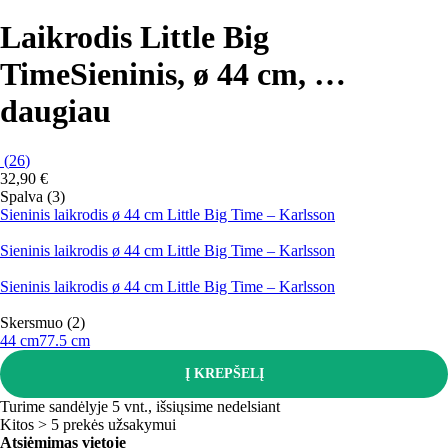
Laikrodis Little Big
Time
Sieninis, ø 44 cm
, …
daugiau
(
26
)
32,90 €
Spalva (3)
Sieninis laikrodis ø 44 cm Little Big Time – Karlsson
Sieninis laikrodis ø 44 cm Little Big Time – Karlsson
Sieninis laikrodis ø 44 cm Little Big Time – Karlsson
Skersmuo (2)
44 cm
77.5 cm
Į KREPŠELĮ
Turime sandėlyje 5 vnt., išsiųsime nedelsiant
Kitos > 5 prekės užsakymui
Atsiėmimas vietoje