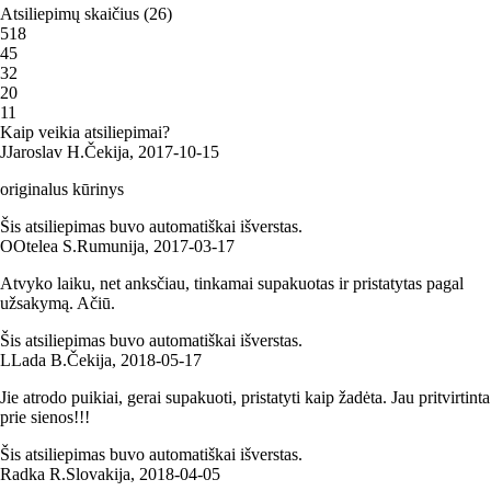
Atsiliepimų skaičius
(
26
)
5
18
4
5
3
2
2
0
1
1
Kaip veikia atsiliepimai?
J
Jaroslav H.
Čekija
,
2017‑10‑15
originalus kūrinys
Šis atsiliepimas buvo automatiškai išverstas.
O
Otelea S.
Rumunija
,
2017‑03‑17
Atvyko laiku, net anksčiau, tinkamai supakuotas ir pristatytas pagal
užsakymą. Ačiū.
Šis atsiliepimas buvo automatiškai išverstas.
L
Lada B.
Čekija
,
2018‑05‑17
Jie atrodo puikiai, gerai supakuoti, pristatyti kaip žadėta. Jau pritvirtinta
prie sienos!!!
Šis atsiliepimas buvo automatiškai išverstas.
Radka R.
Slovakija
,
2018‑04‑05