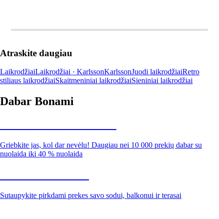
Atraskite daugiau
Laikrodžiai
Laikrodžiai · Karlsson
Karlsson
Juodi laikrodžiai
Retro
stiliaus laikrodžiai
Skaitmeniniai laikrodžiai
Sieniniai laikrodžiai
Dabar Bonami
Summer Sale iki -40 %
Griebkite jas, kol dar nevėlu! Daugiau nei 10 000 prekių dabar su
nuolaida iki 40 % nuolaida
Sodas su nuolaida
Sutaupykite pirkdami prekes savo sodui, balkonui ir terasai
Premium su nuolaida