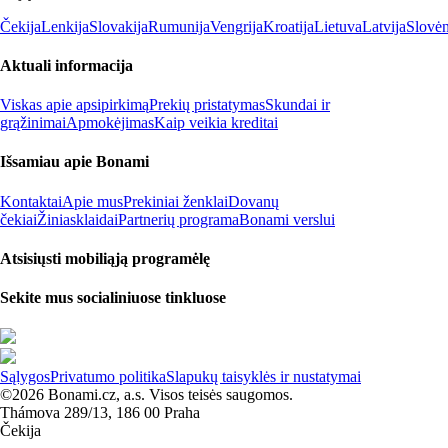
Čekija
Lenkija
Slovakija
Rumunija
Vengrija
Kroatija
Lietuva
Latvija
Slovėn
Aktuali informacija
Viskas apie apsipirkimą
Prekių pristatymas
Skundai ir
grąžinimai
Apmokėjimas
Kaip veikia kreditai
Išsamiau apie Bonami
Kontaktai
Apie mus
Prekiniai ženklai
Dovanų
čekiai
Žiniasklaidai
Partnerių programa
Bonami verslui
Atsisiųsti mobiliąją programėlę
Sekite mus socialiniuose tinkluose
Sąlygos
Privatumo politika
Slapukų taisyklės ir nustatymai
©2026 Bonami.cz, a.s. Visos teisės saugomos.
Thámova 289/13, 186 00 Praha
Čekija