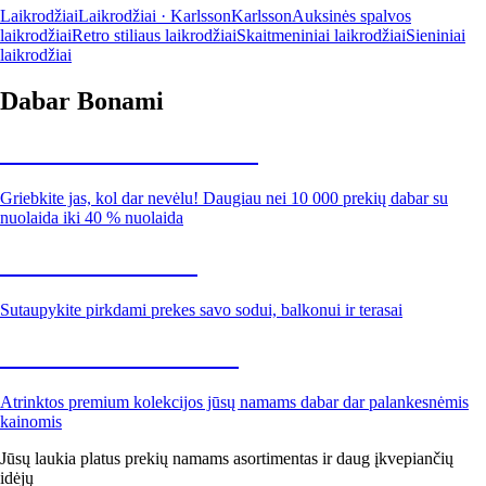
Laikrodžiai
Laikrodžiai · Karlsson
Karlsson
Auksinės spalvos
laikrodžiai
Retro stiliaus laikrodžiai
Skaitmeniniai laikrodžiai
Sieniniai
laikrodžiai
Dabar Bonami
Summer Sale iki -40 %
Griebkite jas, kol dar nevėlu! Daugiau nei 10 000 prekių dabar su
nuolaida iki 40 % nuolaida
Sodas su nuolaida
Sutaupykite pirkdami prekes savo sodui, balkonui ir terasai
Premium su nuolaida
Atrinktos premium kolekcijos jūsų namams dabar dar palankesnėmis
kainomis
Jūsų laukia platus prekių namams asortimentas ir daug įkvepiančių
idėjų