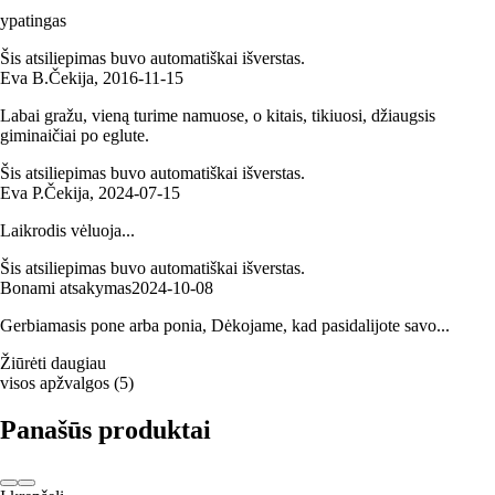
ypatingas
Šis atsiliepimas buvo automatiškai išverstas.
Eva B.
Čekija
,
2016‑11‑15
Labai gražu, vieną turime namuose, o kitais, tikiuosi, džiaugsis
giminaičiai po eglute.
Šis atsiliepimas buvo automatiškai išverstas.
Eva P.
Čekija
,
2024‑07‑15
Laikrodis vėluoja...
Šis atsiliepimas buvo automatiškai išverstas.
Bonami atsakymas
2024‑10‑08
Gerbiamasis pone arba ponia, Dėkojame, kad pasidalijote savo...
Žiūrėti daugiau
visos apžvalgos
(
5
)
Panašūs produktai