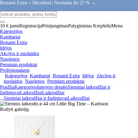
Bonami Extra × Micadoni |
Nuolaida iki 25 % →
10 € jums
Registracija
Prisijungimas
Palyginimas
Krepšelis
Menu
Kategorijos
Kambariai
Bonami Extra
Idėjos
Akcijos ir nuolaidos
Naujienos
Premium produktai
Profesionalams
Kategorijos
Kambariai
Bonami Extra
Idėjos
Akcijos ir
nuolaidos
Naujienos
Premium produktai
Pradžia
Kategorijos
Interjero detalės
Sieniniai laikrodžiai ir
žadintuvai
Laikrodžiai
Laikrodžiai
...
Sieniniai laikrodžiai ir žadintuvai
Laikrodžiai
Rodyti galeriją