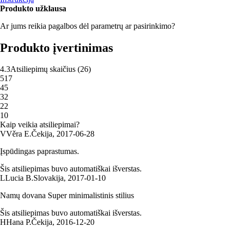
Produkto užklausa
Ar jums reikia pagalbos dėl parametrų ar pasirinkimo?
Produkto įvertinimas
4.3
Atsiliepimų skaičius
(
26
)
5
17
4
5
3
2
2
2
1
0
Kaip veikia atsiliepimai?
V
Věra E.
Čekija
,
2017‑06‑28
Įspūdingas paprastumas.
Šis atsiliepimas buvo automatiškai išverstas.
L
Lucia B.
Slovakija
,
2017‑01‑10
Namų dovana Super minimalistinis stilius
Šis atsiliepimas buvo automatiškai išverstas.
H
Hana P.
Čekija
,
2016‑12‑20