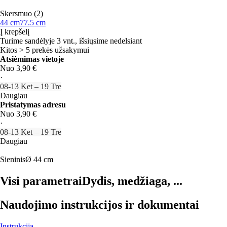
Skersmuo (2)
44 cm
77.5 cm
Į krepšelį
Turime sandėlyje 3 vnt., išsiųsime nedelsiant
Kitos > 5 prekės užsakymui
Atsiėmimas vietoje
Nuo 3,90 €
·
08‑13 Ket – 19 Tre
Daugiau
Pristatymas adresu
Nuo 3,90 €
·
08‑13 Ket – 19 Tre
Daugiau
Sieninis
Ø 44 cm
Visi parametrai
Dydis, medžiaga, ...
Naudojimo instrukcijos ir dokumentai
Instrukcija