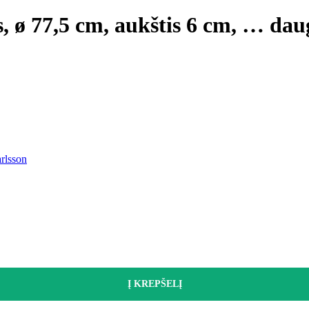
s, ø 77,5 cm, aukštis 6 cm
, …
dau
arlsson
Į KREPŠELĮ