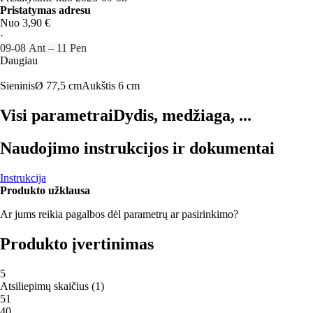
Pristatymas adresu
Nuo 3,90 €
·
09‑08 Ant – 11 Pen
Daugiau
Sieninis
Ø 77,5 cm
Aukštis 6 cm
Visi parametrai
Dydis, medžiaga, ...
Naudojimo instrukcijos ir dokumentai
Instrukcija
Produkto užklausa
Ar jums reikia pagalbos dėl parametrų ar pasirinkimo?
Produkto įvertinimas
5
Atsiliepimų skaičius
(
1
)
5
1
4
0