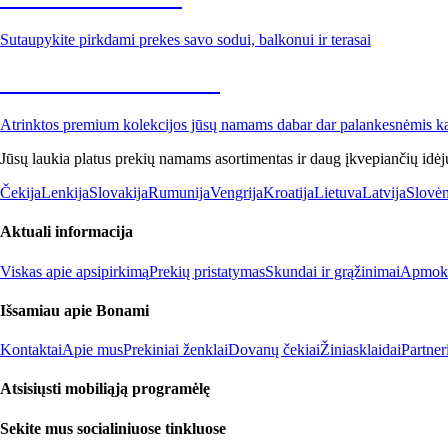
Sutaupykite pirkdami prekes savo sodui, balkonui ir terasai
Premium su nuolaida
Atrinktos premium kolekcijos jūsų namams dabar dar palankesnėmis k
Jūsų laukia platus prekių namams asortimentas ir daug įkvepiančių idėj
Čekija
Lenkija
Slovakija
Rumunija
Vengrija
Kroatija
Lietuva
Latvija
Slovėn
Aktuali informacija
Viskas apie apsipirkimą
Prekių pristatymas
Skundai ir grąžinimai
Apmokė
Išsamiau apie Bonami
Kontaktai
Apie mus
Prekiniai ženklai
Dovanų čekiai
Žiniasklaidai
Partne
Atsisiųsti mobiliąją programėlę
Sekite mus socialiniuose tinkluose