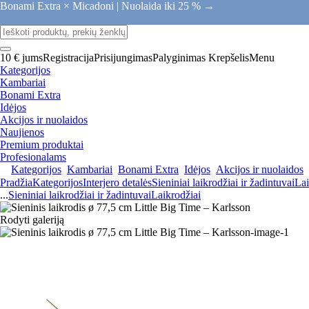
Bonami Extra × Micadoni |
Nuolaida iki 25 % →
10 € jums
Registracija
Prisijungimas
Palyginimas
Krepšelis
Menu
Kategorijos
Kambariai
Bonami Extra
Idėjos
Akcijos ir nuolaidos
Naujienos
Premium produktai
Profesionalams
Kategorijos
Kambariai
Bonami Extra
Idėjos
Akcijos ir nuolaidos
Pradžia
Kategorijos
Interjero detalės
Sieniniai laikrodžiai ir žadintuvai
Lai
...
Sieniniai laikrodžiai ir žadintuvai
Laikrodžiai
Rodyti galeriją