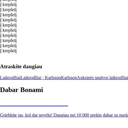
Į krepšelį
Į krepšelį
Į krepšelį
Į krepšelį
Į krepšelį
Į krepšelį
Į krepšelį
Į krepšelį
Į krepšelį
Į krepšelį
Atraskite daugiau
Laikrodžiai
Laikrodžiai · Karlsson
Karlsson
Auksinės spalvos laikrodžia
Dabar Bonami
Summer Sale iki -40 %
Griebkite jas, kol dar nevėlu! Daugiau nei 10 000 prekių dabar su nuol
Sodas su nuolaida