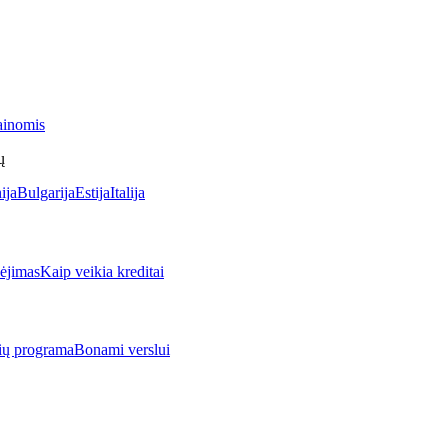
ainomis
ų
ija
Bulgarija
Estija
Italija
jimas
Kaip veikia kreditai
rių programa
Bonami verslui