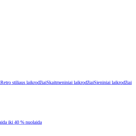
i
Retro stiliaus laikrodžiai
Skaitmeniniai laikrodžiai
Sieniniai laikrodžiai
aida iki 40 % nuolaida