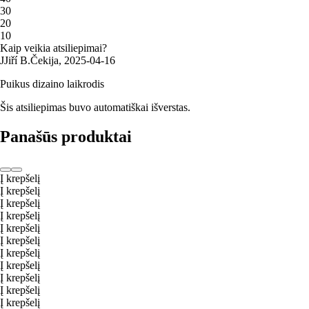
3
0
2
0
1
0
Kaip veikia atsiliepimai?
J
Jiří B.
Čekija
,
2025‑04‑16
Puikus dizaino laikrodis
Šis atsiliepimas buvo automatiškai išverstas.
Panašūs produktai
Į krepšelį
Į krepšelį
Į krepšelį
Į krepšelį
Į krepšelį
Į krepšelį
Į krepšelį
Į krepšelį
Į krepšelį
Į krepšelį
Į krepšelį