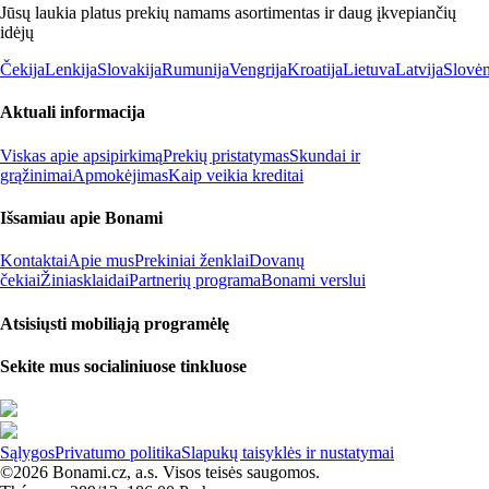
Jūsų laukia platus prekių namams asortimentas ir daug įkvepiančių
idėjų
Čekija
Lenkija
Slovakija
Rumunija
Vengrija
Kroatija
Lietuva
Latvija
Slovėn
Aktuali informacija
Viskas apie apsipirkimą
Prekių pristatymas
Skundai ir
grąžinimai
Apmokėjimas
Kaip veikia kreditai
Išsamiau apie Bonami
Kontaktai
Apie mus
Prekiniai ženklai
Dovanų
čekiai
Žiniasklaidai
Partnerių programa
Bonami verslui
Atsisiųsti mobiliąją programėlę
Sekite mus socialiniuose tinkluose
Sąlygos
Privatumo politika
Slapukų taisyklės ir nustatymai
©2026 Bonami.cz, a.s. Visos teisės saugomos.