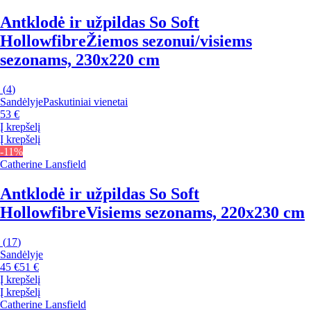
Antklodė ir užpildas So Soft
Hollowfibre
Žiemos sezonui/visiems
sezonams, 230x220 cm
(
4
)
Sandėlyje
Paskutiniai vienetai
53 €
Į krepšelį
Į krepšelį
-11%
Catherine Lansfield
Antklodė ir užpildas So Soft
Hollowfibre
Visiems sezonams, 220x230 cm
(
17
)
Sandėlyje
45 €
51 €
Į krepšelį
Į krepšelį
Catherine Lansfield