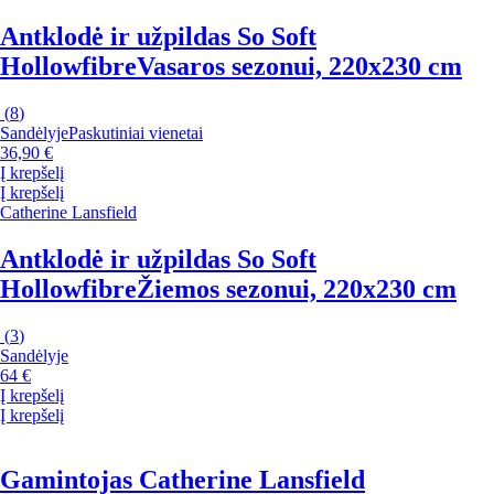
Antklodė ir užpildas So Soft
Hollowfibre
Vasaros sezonui, 220x230 cm
(
8
)
Sandėlyje
Paskutiniai vienetai
36,90 €
Į krepšelį
Į krepšelį
Catherine Lansfield
Antklodė ir užpildas So Soft
Hollowfibre
Žiemos sezonui, 220x230 cm
(
3
)
Sandėlyje
64 €
Į krepšelį
Į krepšelį
Gamintojas Catherine Lansfield