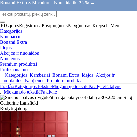
Bonami Extra × Micadoni |
Nuolaida iki 25 % →
10 € jums
Registracija
Prisijungimas
Palyginimas
Krepšelis
Menu
Kategorijos
Kambariai
Bonami Extra
Idėjos
Akcijos ir nuolaidos
Naujienos
Premium produktai
Profesionalams
Kategorijos
Kambariai
Bonami Extra
Idėjos
Akcijos ir
nuolaidos
Naujienos
Premium produktai
Pradžia
Kategorijos
Tekstilė
Miegamojo tekstilė
Patalynė
Patalynė
...
Miegamojo tekstilė
Patalynė
Rodyti galeriją