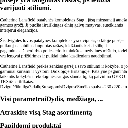
varijuoti stiliumi.
Catherine Lansfield patalynės komplektas Stag į jūsų miegamąjį atneša
gamtos grožį. Jį puošia išraiškingas elnių galvų motyvas, suteikiantis
interjerui elegancijos.
Šis dvigulės lovos patalynės komplektas yra dvipusis, o kitoje pusėje
puikuojasi subtilus languotas raštas, leidžiantis keisti stilių. Jis
pagamintas iš perdirbto poliesterio ir minkštos medvilnės mišinio, todėl
yra lengvai prižiūrimas ir puikiai tinka kasdieniam naudojimui.
Catherine Lansfield prekės ženklas garsėja savo stiliumi ir kokybe, o jo
gaminiai kuriami ir vystomi Didžiojoje Britanijoje. Patalynė pagaminta
laikantis kokybės ir ekologinės saugos standartų, ką patvirtina OEKO-
TEX® sertifikatas.
Dvigulė/itin ilga
3 dalių
Su sagomis
Dvipusė
Smėlio spalvos
230x220 cm
Visi parametrai
Dydis, medžiaga, ...
Atraskite visą Stag asortimentą
Papildomi produktai