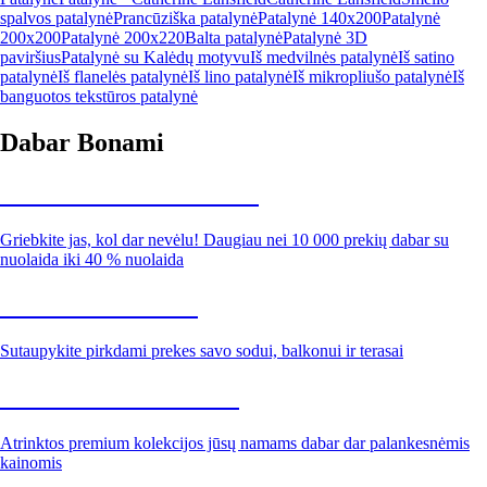
spalvos patalynė
Prancūziška patalynė
Patalynė 140x200
Patalynė
200x200
Patalynė 200x220
Balta patalynė
Patalynė 3D
paviršius
Patalynė su Kalėdų motyvu
Iš medvilnės patalynė
Iš satino
patalynė
Iš flanelės patalynė
Iš lino patalynė
Iš mikropliušo patalynė
Iš
banguotos tekstūros patalynė
Dabar Bonami
Summer Sale iki -40 %
Griebkite jas, kol dar nevėlu! Daugiau nei 10 000 prekių dabar su
nuolaida iki 40 % nuolaida
Sodas su nuolaida
Sutaupykite pirkdami prekes savo sodui, balkonui ir terasai
Premium su nuolaida
Atrinktos premium kolekcijos jūsų namams dabar dar palankesnėmis
kainomis