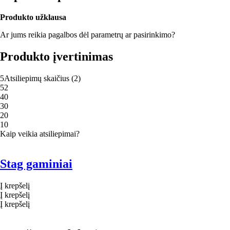
Produkto užklausa
Ar jums reikia pagalbos dėl parametrų ar pasirinkimo?
Produkto įvertinimas
5
Atsiliepimų skaičius
(
2
)
5
2
4
0
3
0
2
0
1
0
Kaip veikia atsiliepimai?
Stag gaminiai
Į krepšelį
Į krepšelį
Į krepšelį