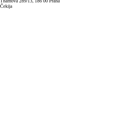
Thámova 289/13, 186 00 Praha
Čekija