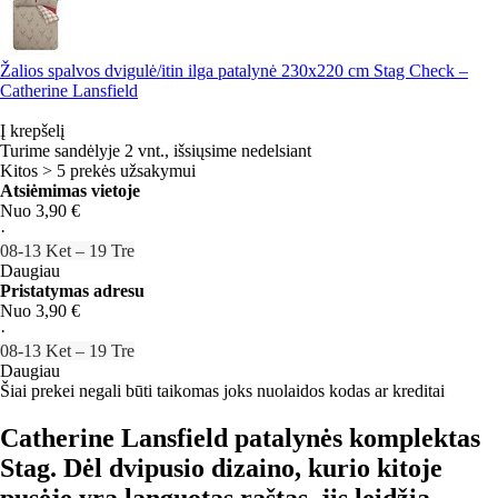
Žalios spalvos dvigulė/itin ilga patalynė 230x220 cm Stag Check –
Catherine Lansfield
Į krepšelį
Turime sandėlyje 2 vnt., išsiųsime nedelsiant
Kitos > 5 prekės užsakymui
Atsiėmimas vietoje
Nuo 3,90 €
·
08‑13 Ket – 19 Tre
Daugiau
Pristatymas adresu
Nuo 3,90 €
·
08‑13 Ket – 19 Tre
Daugiau
Šiai prekei negali būti taikomas joks nuolaidos kodas ar kreditai
Catherine Lansfield patalynės komplektas
Stag. Dėl dvipusio dizaino, kurio kitoje
pusėje yra languotas raštas, jis leidžia