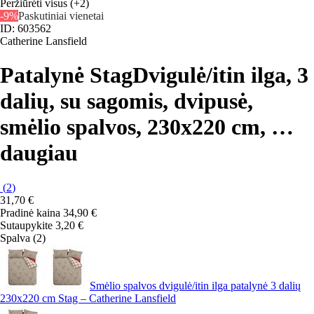
Peržiūrėti visus
(+2)
-9%
Paskutiniai vienetai
ID: 603562
Catherine Lansfield
Patalynė Stag
Dvigulė/itin ilga, 3
dalių, su sagomis, dvipusė,
smėlio spalvos, 230x220 cm
, …
daugiau
(
2
)
31,70 €
Pradinė kaina
34,90 €
Sutaupykite 3,20 €
Spalva (2)
Smėlio spalvos dvigulė/itin ilga patalynė 3 dalių
230x220 cm Stag – Catherine Lansfield