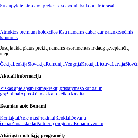
Sutaupykite pirkdami prekes savo sodui, balkonui ir terasai
Premium su nuolaida
Atrinktos premium kolekcijos jūsų namams dabar dar palankesnėmis
kainomis
Jūsų laukia platus prekių namams asortimentas ir daug įkvepiančių
idėjų
Čekija
Lenkija
Slovakija
Rumunija
Vengrija
Kroatija
Lietuva
Latvija
Slovėn
Aktuali informacija
Viskas apie apsipirkimą
Prekių pristatymas
Skundai ir
grąžinimai
Apmokėjimas
Kaip veikia kreditai
Išsamiau apie Bonami
Kontaktai
Apie mus
Prekiniai ženklai
Dovanų
čekiai
Žiniasklaidai
Partnerių programa
Bonami verslui
Atsisiųsti mobiliąją programėlę