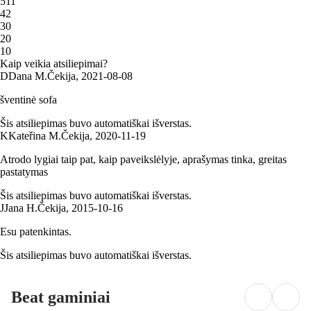
5
11
4
2
3
0
2
0
1
0
Kaip veikia atsiliepimai?
D
Dana M.
Čekija
,
2021‑08‑08
šventinė sofa
Šis atsiliepimas buvo automatiškai išverstas.
K
Kateřina M.
Čekija
,
2020‑11‑19
Atrodo lygiai taip pat, kaip paveikslėlyje, aprašymas tinka, greitas
pastatymas
Šis atsiliepimas buvo automatiškai išverstas.
J
Jana H.
Čekija
,
2015‑10‑16
Esu patenkintas.
Šis atsiliepimas buvo automatiškai išverstas.
Beat gaminiai