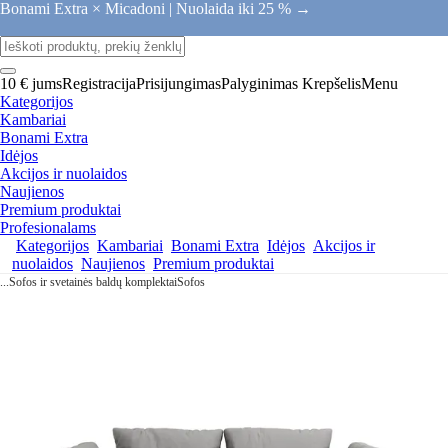
Bonami Extra × Micadoni |
Nuolaida iki 25 % →
10 € jums
Registracija
Prisijungimas
Palyginimas
Krepšelis
Menu
Kategorijos
Kambariai
Bonami Extra
Idėjos
Akcijos ir nuolaidos
Naujienos
Premium produktai
Profesionalams
Kategorijos
Kambariai
Bonami Extra
Idėjos
Akcijos ir
nuolaidos
Naujienos
Premium produktai
...
Sofos ir svetainės baldų komplektai
Sofos