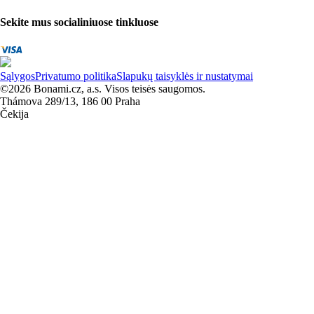
Sekite mus socialiniuose tinkluose
Sąlygos
Privatumo politika
Slapukų taisyklės ir nustatymai
©2026 Bonami.cz, a.s. Visos teisės saugomos.
Thámova 289/13, 186 00 Praha
Čekija