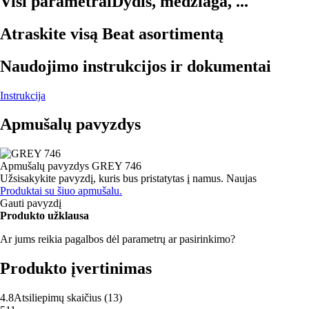
Visi parametrai
Dydis, medžiaga, ...
Atraskite visą Beat asortimentą
Naudojimo instrukcijos ir dokumentai
Instrukcija
Apmušalų pavyzdys
Apmušalų pavyzdys
GREY 746
Užsisakykite pavyzdį, kuris bus pristatytas į namus.
Naujas
Produktai su šiuo apmušalu.
Gauti pavyzdį
Produkto užklausa
Ar jums reikia pagalbos dėl parametrų ar pasirinkimo?
Produkto įvertinimas
4.8
Atsiliepimų skaičius
(
13
)