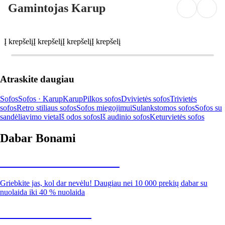
Gamintojas Karup
Į krepšelį
Į krepšelį
Į krepšelį
Į krepšelį
Atraskite daugiau
Sofos
Sofos · Karup
Karup
Pilkos sofos
Dvivietės sofos
Trivietės
sofos
Retro stiliaus sofos
Sofos miegojimui
Sulankstomos sofos
Sofos su
sandėliavimo vieta
Iš odos sofos
Iš audinio sofos
Keturvietės sofos
Dabar Bonami
Summer Sale iki -40 %
Griebkite jas, kol dar nevėlu! Daugiau nei 10 000 prekių dabar su
nuolaida iki 40 % nuolaida
Sodas su nuolaida