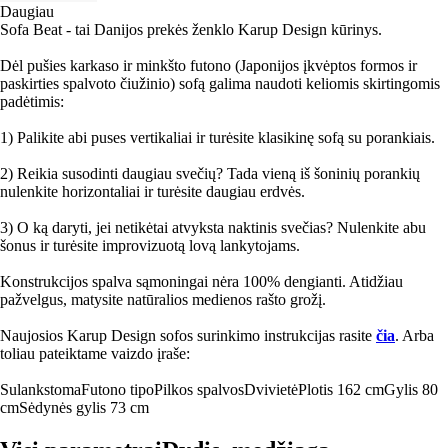
Daugiau
Sofa Beat - tai Danijos prekės ženklo Karup Design kūrinys.
Dėl pušies karkaso ir minkšto futono (Japonijos įkvėptos formos ir
paskirties spalvoto čiužinio) sofą galima naudoti keliomis skirtingomis
padėtimis:
1) Palikite abi puses vertikaliai ir turėsite klasikinę sofą su porankiais.
2) Reikia susodinti daugiau svečių? Tada vieną iš šoninių porankių
nulenkite horizontaliai ir turėsite daugiau erdvės.
3) O ką daryti, jei netikėtai atvyksta naktinis svečias? Nulenkite abu
šonus ir turėsite improvizuotą lovą lankytojams.
Konstrukcijos spalva sąmoningai nėra 100% dengianti. Atidžiau
pažvelgus, matysite natūralios medienos rašto grožį.
Naujosios Karup Design sofos surinkimo instrukcijas rasite
čia
. Arba
toliau pateiktame vaizdo įraše:
Sulankstoma
Futono tipo
Pilkos spalvos
Dvivietė
Plotis 162 cm
Gylis 80
cm
Sėdynės gylis 73 cm