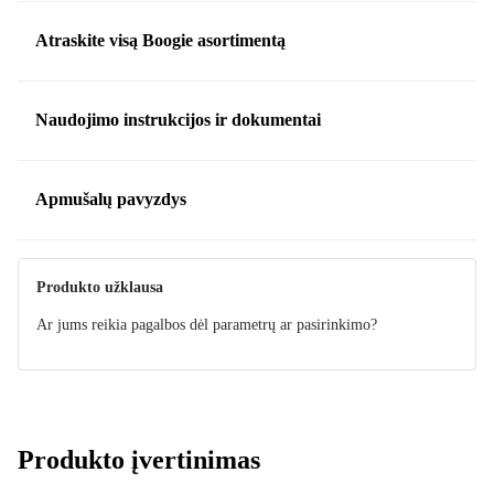
Atraskite visą Boogie asortimentą
Naudojimo instrukcijos ir dokumentai
Instrukcija
3d model (.skp)
Apmušalų pavyzdys
3d model (.obj)
3d model (.3ds)
Produkto užklausa
Ar jums reikia pagalbos dėl parametrų ar pasirinkimo?
Apmušalų pavyzdys
BORDEAUX 710
Užsisakykite pavyzdį, kuris bus pristatytas į namus.
NAUJAS
Produktai su šiuo apmušalu.
Produkto įvertinimas
Gauti pavyzdį