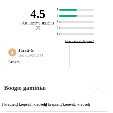
4.5
5
4
3
Atsiliepimų skaičius
(
2
)
2
1
Kaip veikia atsiliepimai?
Jūratė G.
J
Lietuva
,
2022‑02‑18
Patogus,
Boogie gaminiai
Į krepšelį
Į krepšelį
Į krepšelį
Į krepšelį
Į krepšelį
Į krepšelį