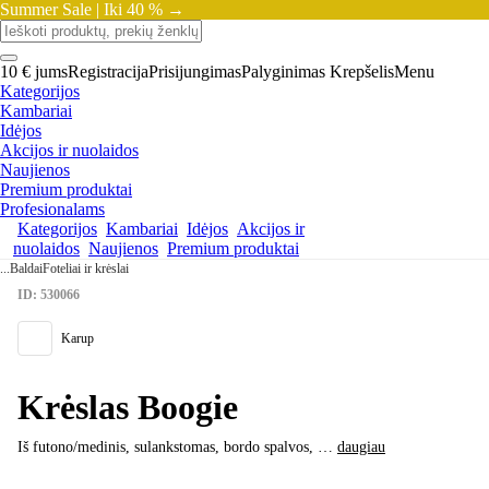
Summer Sale |
Iki 40 % →
10 € jums
Registracija
Prisijungimas
Palyginimas
Krepšelis
Menu
Kategorijos
Kambariai
Idėjos
Akcijos ir nuolaidos
Naujienos
Premium produktai
Profesionalams
Kategorijos
Kambariai
Idėjos
Akcijos ir
nuolaidos
Naujienos
Premium produktai
...
Baldai
Foteliai ir krėslai
ID: 530066
Karup
Krėslas Boogie
Iš futono/medinis, sulankstomas, bordo spalvos
, …
daugiau