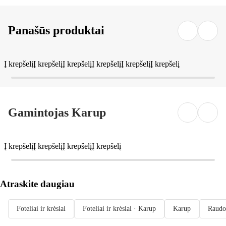
Panašūs produktai
Į krepšelį
Į krepšelį
Į krepšelį
Į krepšelį
Į krepšelį
Į krepšelį
Gamintojas Karup
Į krepšelį
Į krepšelį
Į krepšelį
Į krepšelį
Atraskite daugiau
Foteliai ir krėslai
Foteliai ir krėslai · Karup
Karup
Raudon