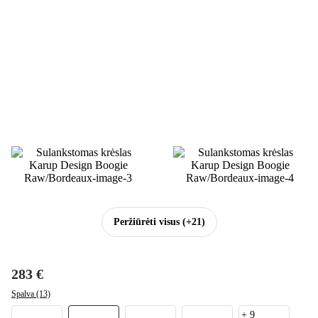
Peržiūrėti visus
(+21)
283 €
Spalva (13)
+
9