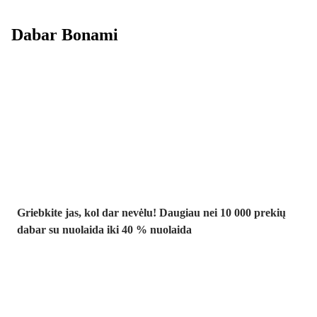
Dabar Bonami
Summer Sale
iki -40 %
Griebkite jas, kol dar nevėlu! Daugiau nei 10 000 prekių
dabar su nuolaida iki 40 % nuolaida
Sodas su
nuolaida