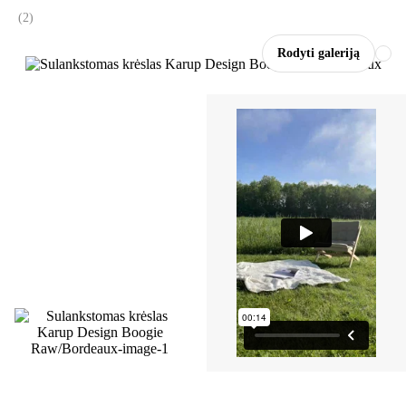
(
2
)
Rodyti galeriją