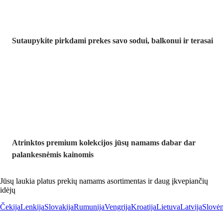
Sutaupykite pirkdami prekes savo sodui, balkonui ir terasai
Premium su
nuolaida
Atrinktos premium kolekcijos jūsų namams dabar dar
palankesnėmis kainomis
Jūsų laukia platus prekių namams asortimentas ir daug įkvepiančių
idėjų
Čekija
Lenkija
Slovakija
Rumunija
Vengrija
Kroatija
Lietuva
Latvija
Slovėn