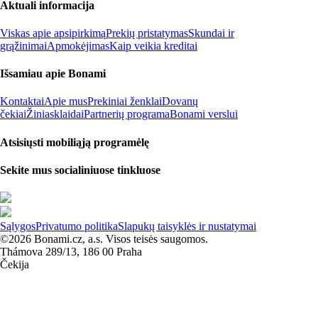
Aktuali informacija
Viskas apie apsipirkimą
Prekių pristatymas
Skundai ir
grąžinimai
Apmokėjimas
Kaip veikia kreditai
Išsamiau apie Bonami
Kontaktai
Apie mus
Prekiniai ženklai
Dovanų
čekiai
Žiniasklaidai
Partnerių programa
Bonami verslui
Atsisiųsti mobiliąją programėlę
Sekite mus socialiniuose tinkluose
Sąlygos
Privatumo politika
Slapukų taisyklės ir nustatymai
©2026 Bonami.cz, a.s. Visos teisės saugomos.
Thámova 289/13, 186 00 Praha
Čekija