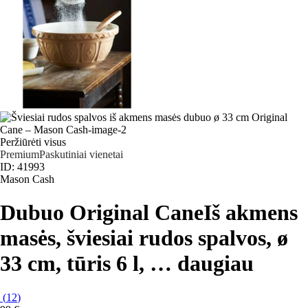
Peržiūrėti visus
Premium
Paskutiniai vienetai
ID: 41993
Mason Cash
Dubuo Original Cane
Iš akmens
masės, šviesiai rudos spalvos, ø
33 cm, tūris 6 l
, …
daugiau
(
12
)