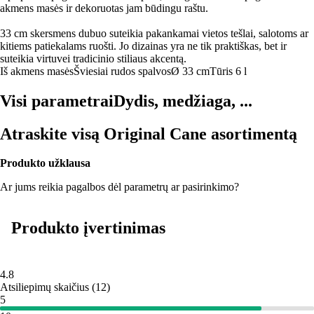
akmens masės ir dekoruotas jam būdingu raštu.
33 cm skersmens dubuo suteikia pakankamai vietos tešlai, salotoms ar
kitiems patiekalams ruošti. Jo dizainas yra ne tik praktiškas, bet ir
suteikia virtuvei tradicinio stiliaus akcentą.
Iš akmens masės
Šviesiai rudos spalvos
Ø 33 cm
Tūris 6 l
Visi parametrai
Dydis, medžiaga, ...
Atraskite visą Original Cane asortimentą
Produkto užklausa
Ar jums reikia pagalbos dėl parametrų ar pasirinkimo?
Produkto įvertinimas
4.8
Atsiliepimų skaičius
(
12
)
5