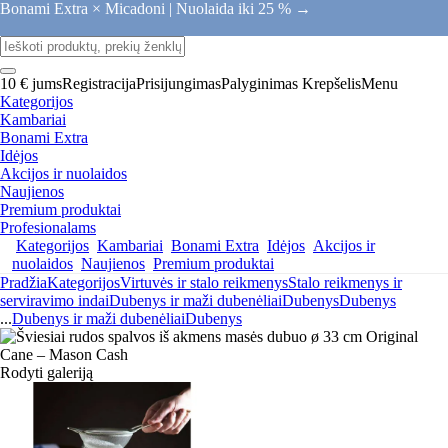
Bonami Extra × Micadoni |
Nuolaida iki 25 % →
10 € jums
Registracija
Prisijungimas
Palyginimas
Krepšelis
Menu
Kategorijos
Kambariai
Bonami Extra
Idėjos
Akcijos ir nuolaidos
Naujienos
Premium produktai
Profesionalams
Kategorijos
Kambariai
Bonami Extra
Idėjos
Akcijos ir
nuolaidos
Naujienos
Premium produktai
Pradžia
Kategorijos
Virtuvės ir stalo reikmenys
Stalo reikmenys ir
serviravimo indai
Dubenys ir maži dubenėliai
Dubenys
Dubenys
...
Dubenys ir maži dubenėliai
Dubenys
Rodyti galeriją