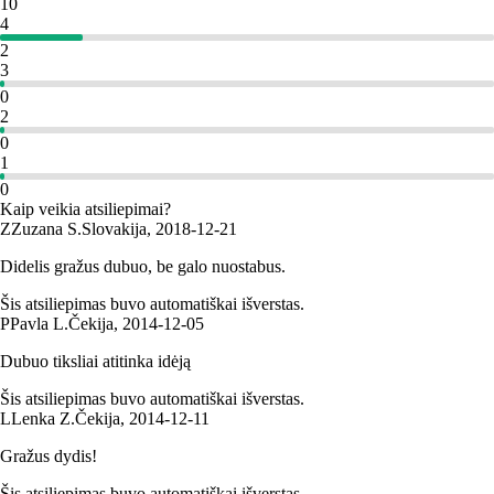
10
4
2
3
0
2
0
1
0
Kaip veikia atsiliepimai?
Z
Zuzana S.
Slovakija
,
2018‑12‑21
Didelis gražus dubuo, be galo nuostabus.
Šis atsiliepimas buvo automatiškai išverstas.
P
Pavla L.
Čekija
,
2014‑12‑05
Dubuo tiksliai atitinka idėją
Šis atsiliepimas buvo automatiškai išverstas.
L
Lenka Z.
Čekija
,
2014‑12‑11
Gražus dydis!
Šis atsiliepimas buvo automatiškai išverstas.