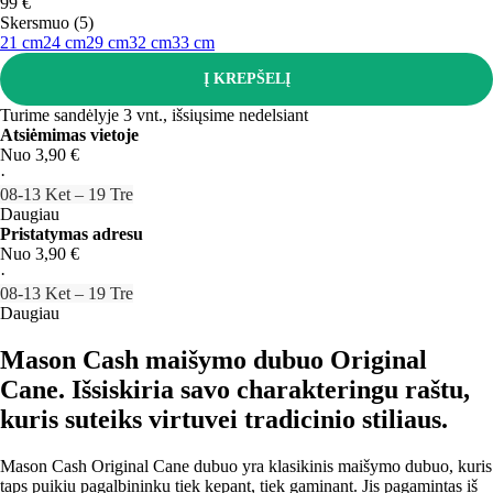
99 €
Skersmuo (5)
21 cm
24 cm
29 cm
32 cm
33 cm
Į KREPŠELĮ
Turime sandėlyje 3 vnt., išsiųsime nedelsiant
Atsiėmimas vietoje
Nuo 3,90 €
·
08‑13 Ket – 19 Tre
Daugiau
Pristatymas adresu
Nuo 3,90 €
·
08‑13 Ket – 19 Tre
Daugiau
Mason Cash maišymo dubuo Original
Cane. Išsiskiria savo charakteringu raštu,
kuris suteiks virtuvei tradicinio stiliaus.
Mason Cash Original Cane dubuo yra klasikinis maišymo dubuo, kuris
taps puikiu pagalbininku tiek kepant, tiek gaminant. Jis pagamintas iš