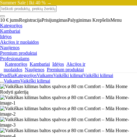
Summer Sale |
Iki 40 % →
10 € jums
Registracija
Prisijungimas
Palyginimas
Krepšelis
Menu
Kategorijos
Kambariai
Idėjos
Akcijos ir nuolaidos
Naujienos
Premium produktai
Profesionalams
Kategorijos
Kambariai
Idėjos
Akcijos ir
nuolaidos
Naujienos
Premium produktai
Pradžia
Kategorijos
Vaikams
Vaikiški kilimai
Vaikiški kilimai
...
Vaikams
Vaikiški kilimai
Rodyti galeriją