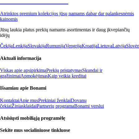
Premium su nuolaida
Atrinktos premium kolekcijos jūsų namams dabar dar palankesnėmis
kainomis
Jūsų laukia platus prekių namams asortimentas ir daug įkvepiančių
idėjų
Čekija
Lenkija
Slovakija
Rumunija
Vengrija
Kroatija
Lietuva
Latvija
Slovėn
Aktuali informacija
Viskas apie apsipirkimą
Prekių pristatymas
Skundai ir
grąžinimai
Apmokėjimas
Kaip veikia kreditai
Išsamiau apie Bonami
Kontaktai
Apie mus
Prekiniai ženklai
Dovanų
čekiai
Žiniasklaidai
Partnerių programa
Bonami verslui
Atsisiųsti mobiliąją programėlę
Sekite mus socialiniuose tinkluose