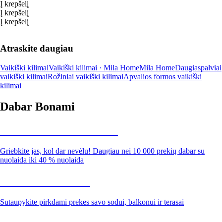
Į krepšelį
Į krepšelį
Į krepšelį
Atraskite daugiau
Vaikiški kilimai
Vaikiški kilimai · Mila Home
Mila Home
Daugiaspalviai
vaikiški kilimai
Rožiniai vaikiški kilimai
Apvalios formos vaikiški
kilimai
Dabar Bonami
Summer Sale iki -40 %
Griebkite jas, kol dar nevėlu! Daugiau nei 10 000 prekių dabar su
nuolaida iki 40 % nuolaida
Sodas su nuolaida
Sutaupykite pirkdami prekes savo sodui, balkonui ir terasai