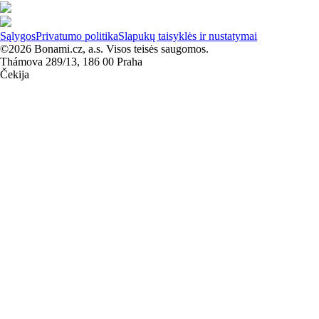
Sąlygos
Privatumo politika
Slapukų taisyklės ir nustatymai
©2026 Bonami.cz, a.s. Visos teisės saugomos.
Thámova 289/13, 186 00 Praha
Čekija