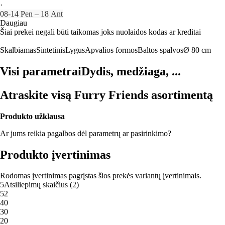
·
08‑14 Pen – 18 Ant
Daugiau
Šiai prekei negali būti taikomas joks nuolaidos kodas ar kreditai
Skalbiamas
Sintetinis
Lygus
Apvalios formos
Baltos spalvos
Ø 80 cm
Visi parametrai
Dydis, medžiaga, ...
Atraskite visą Furry Friends asortimentą
Produkto užklausa
Ar jums reikia pagalbos dėl parametrų ar pasirinkimo?
Produkto įvertinimas
Rodomas įvertinimas pagrįstas šios prekės variantų įvertinimais.
5
Atsiliepimų skaičius
(
2
)
5
2
4
0
3
0
2
0