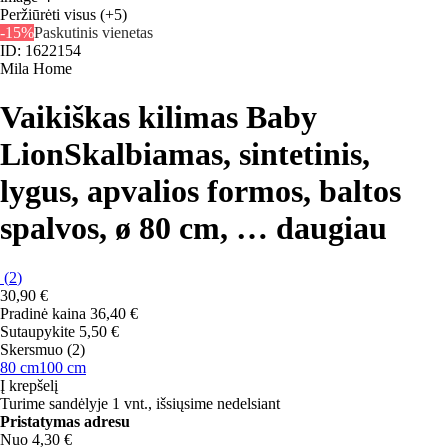
Peržiūrėti visus
(+5)
-15%
Paskutinis vienetas
ID: 1622154
Mila Home
Vaikiškas kilimas Baby
Lion
Skalbiamas, sintetinis,
lygus, apvalios formos, baltos
spalvos, ø 80 cm
, …
daugiau
(
2
)
30,90 €
Pradinė kaina
36,40 €
Sutaupykite 5,50 €
Skersmuo (2)
80 cm
100 cm
Į krepšelį
Turime sandėlyje 1 vnt., išsiųsime nedelsiant
Pristatymas adresu
Nuo 4,30 €