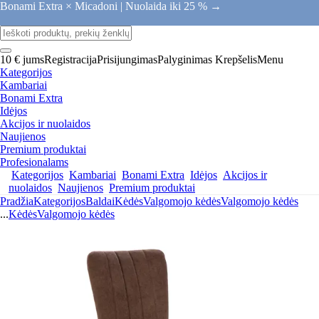
Bonami Extra × Micadoni |
Nuolaida iki 25 % →
10 € jums
Registracija
Prisijungimas
Palyginimas
Krepšelis
Menu
Kategorijos
Kambariai
Bonami Extra
Idėjos
Akcijos ir nuolaidos
Naujienos
Premium produktai
Profesionalams
Kategorijos
Kambariai
Bonami Extra
Idėjos
Akcijos ir
nuolaidos
Naujienos
Premium produktai
Pradžia
Kategorijos
Baldai
Kėdės
Valgomojo kėdės
Valgomojo kėdės
...
Kėdės
Valgomojo kėdės