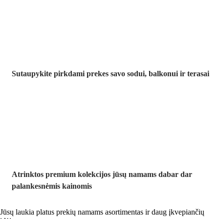
nuolaida
Sutaupykite pirkdami prekes savo sodui, balkonui ir terasai
Premium su
nuolaida
Atrinktos premium kolekcijos jūsų namams dabar dar
palankesnėmis kainomis
Jūsų laukia platus prekių namams asortimentas ir daug įkvepiančių