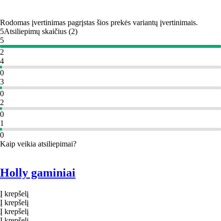
Rodomas įvertinimas pagrįstas šios prekės variantų įvertinimais.
5
Atsiliepimų skaičius
(
2
)
5
2
4
0
3
0
2
0
1
0
Kaip veikia atsiliepimai?
Holly gaminiai
Į krepšelį
Į krepšelį
Į krepšelį
Į krepšelį