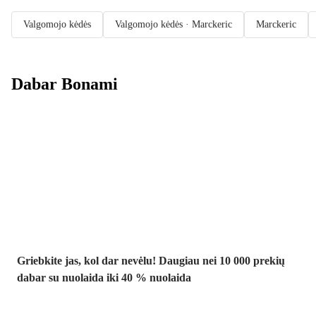
Valgomojo kėdės
Valgomojo kėdės · Marckeric
Marckeric
Dabar Bonami
Summer Sale
iki -40 %
Griebkite jas, kol dar nevėlu! Daugiau nei 10 000 prekių
dabar su nuolaida iki 40 % nuolaida
Sodas su