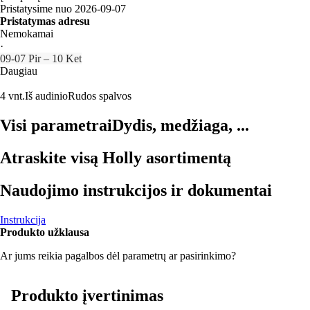
Pristatysime nuo 2026‑09‑07
Pristatymas adresu
Nemokamai
·
09‑07 Pir – 10 Ket
Daugiau
4 vnt.
Iš audinio
Rudos spalvos
Visi parametrai
Dydis, medžiaga, ...
Atraskite visą Holly asortimentą
Naudojimo instrukcijos ir dokumentai
Instrukcija
Produkto užklausa
Ar jums reikia pagalbos dėl parametrų ar pasirinkimo?
Produkto įvertinimas