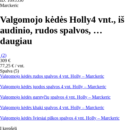
ID: 1695530
Marckeric
Valgomojo kėdės Holly
4 vnt., iš
audinio, rudos spalvos
, …
daugiau
(
2
)
309 €
77,25 € / vnt.
Spalva (5)
Valgomojo kėdės rudos spalvos 4 vnt. Holly – Marckeric
Valgomojo kėdės juodos spalvos 4 vnt. Holly – Marckeric
Valgomojo kėdės garstyčių spalvos 4 vnt. Holly – Marckeric
Valgomojo kėdės khaki spalvos 4 vnt. Holly – Marckeric
Valgomojo kėdės šviesiai pilkos spalvos 4 vnt. Holly – Marckeric
Į krepšelį