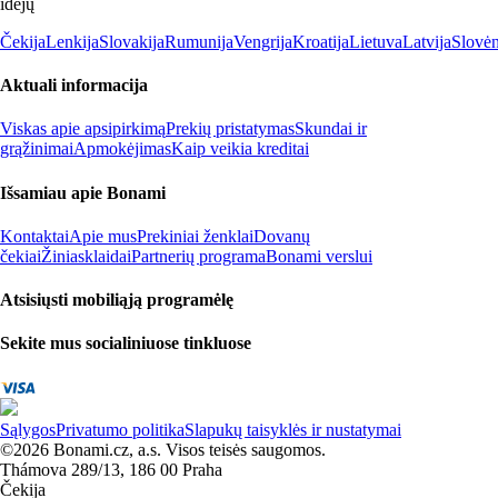
idėjų
Čekija
Lenkija
Slovakija
Rumunija
Vengrija
Kroatija
Lietuva
Latvija
Slovėn
Aktuali informacija
Viskas apie apsipirkimą
Prekių pristatymas
Skundai ir
grąžinimai
Apmokėjimas
Kaip veikia kreditai
Išsamiau apie Bonami
Kontaktai
Apie mus
Prekiniai ženklai
Dovanų
čekiai
Žiniasklaidai
Partnerių programa
Bonami verslui
Atsisiųsti mobiliąją programėlę
Sekite mus socialiniuose tinkluose
Sąlygos
Privatumo politika
Slapukų taisyklės ir nustatymai
©2026 Bonami.cz, a.s. Visos teisės saugomos.
Thámova 289/13, 186 00 Praha
Čekija