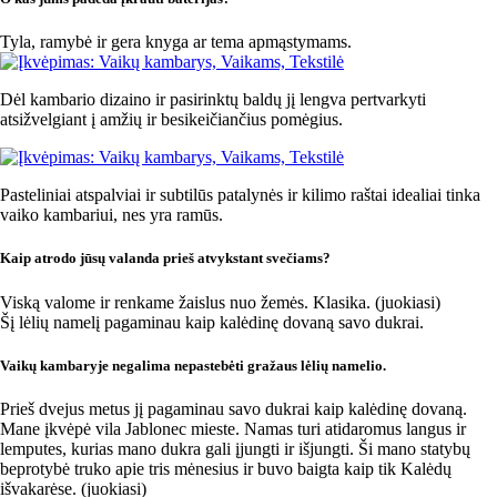
Tyla, ramybė ir gera knyga ar tema apmąstymams.
Dėl kambario dizaino ir pasirinktų baldų jį lengva pertvarkyti
atsižvelgiant į amžių ir besikeičiančius pomėgius.
Pasteliniai atspalviai ir subtilūs patalynės ir kilimo raštai idealiai tinka
vaiko kambariui, nes yra ramūs.
Kaip atrodo jūsų valanda prieš atvykstant svečiams?
Viską valome ir renkame žaislus nuo žemės. Klasika. (juokiasi)
Šį lėlių namelį pagaminau kaip kalėdinę dovaną savo dukrai.
Vaikų kambaryje negalima nepastebėti gražaus lėlių namelio.
Prieš dvejus metus jį pagaminau savo dukrai kaip kalėdinę dovaną.
Mane įkvėpė vila Jablonec mieste. Namas turi atidaromus langus ir
lemputes, kurias mano dukra gali įjungti ir išjungti. Ši mano statybų
beprotybė truko apie tris mėnesius ir buvo baigta kaip tik Kalėdų
išvakarėse. (juokiasi)