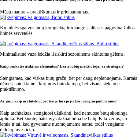
Mūsų mantra – praktiškumas ir prieinamumas.
Kreminės spalvos indų komplektą ir rotango staltieses pagyvina žalios
lininės servetėlės.
Minimalistinė vaza leidžia išsiskirti sezoninėms skintoms gėlėms.
Kaip renkatės atskirus elementus? Esate lobių medžiotojai ar strategai?
Stengiamės, kad viskas būtų gražu, bet per daug neplanuojame. Kartais
dėmesį sutelkiame į kurį nors buto kampą, bet visada siekiame
praktiškumo.
Ar jūsų, kaip architekto, profesija turėjo įtakos įrenginėjant namus?
Kaip architektas, stengiuosi užtikrinti, kad namuose būtų skoninga
aplinka. Bet žinote, batsiuvys dažnai būna be batų. Kita vertus, tai
lemia ir tai, kad gyvename nuomojamame name, todėl vengiame
didelių investicijų.