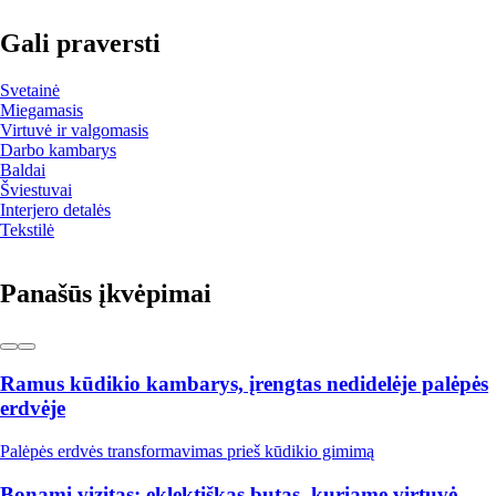
Gali praversti
Svetainė
Miegamasis
Virtuvė ir valgomasis
Darbo kambarys
Baldai
Šviestuvai
Interjero detalės
Tekstilė
Panašūs įkvėpimai
Ramus kūdikio kambarys, įrengtas nedidelėje palėpės
erdvėje
Palėpės erdvės transformavimas prieš kūdikio gimimą
Bonami vizitas: eklektiškas butas, kuriame virtuvė