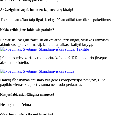
Ar, žvelgdami atgal, būtumėte ką nors darę kitaip?
Tikrai nelaukčiau taip ilgai, kad galėčiau atlikti tam tikrus pakeitimus.
Kokia veikla jums labiausia patinka?
Labiausiai mėgstu žaisti su dukra arba, priešingai, visiškos ramybės
akimirkas apie vidurnaktį, kai ateina laikas skaityti knygą.
Įrėmintas televizoriaus monitorius kabo virš XX a. vidurio įkvėpto
aksominio fotelio.
Daiktų išdėstymas ant stalo yra geros kompozicijos pavyzdys. Jie
papildo vienas kitą, bet visuma neatrodo perkrauta.
Kas jus labiausiai džiugina namuose?
Neabejotinai šeima.
O kas jums padeda įkrauti baterijas?