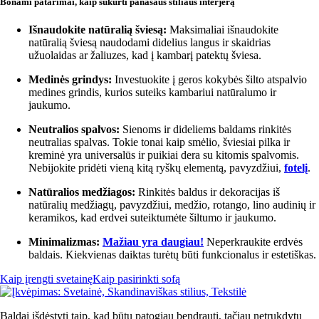
Bonami patarimai, kaip sukurti panašaus stiliaus interjerą
Išnaudokite natūralią šviesą:
Maksimaliai išnaudokite
natūralią šviesą naudodami didelius langus ir skaidrias
užuolaidas ar žaliuzes, kad į kambarį patektų šviesa.
Medinės grindys:
Investuokite į geros kokybės šilto atspalvio
medines grindis, kurios suteiks kambariui natūralumo ir
jaukumo.
Neutralios spalvos:
Sienoms ir dideliems baldams rinkitės
neutralias spalvas. Tokie tonai kaip smėlio, šviesiai pilka ir
kreminė yra universalūs ir puikiai dera su kitomis spalvomis.
Nebijokite pridėti vieną kitą ryškų elementą, pavyzdžiui,
fotelį
.
Natūralios medžiagos:
Rinkitės baldus ir dekoracijas iš
natūralių medžiagų, pavyzdžiui, medžio, rotango, lino audinių ir
keramikos, kad erdvei suteiktumėte šiltumo ir jaukumo.
Minimalizmas:
Mažiau yra daugiau!
Neperkraukite erdvės
baldais. Kiekvienas daiktas turėtų būti funkcionalus ir estetiškas.
Kaip įrengti svetainę
Kaip pasirinkti sofą
Baldai išdėstyti taip, kad būtų patogiau bendrauti, tačiau netrukdytų