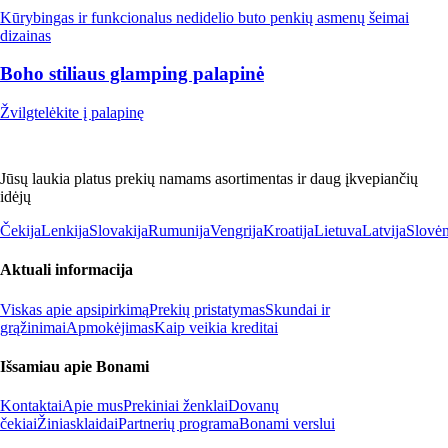
Kūrybingas ir funkcionalus nedidelio buto penkių asmenų šeimai
dizainas
Boho stiliaus glamping palapinė
Žvilgtelėkite į palapinę
Jūsų laukia platus prekių namams asortimentas ir daug įkvepiančių
idėjų
Čekija
Lenkija
Slovakija
Rumunija
Vengrija
Kroatija
Lietuva
Latvija
Slovėn
Aktuali informacija
Viskas apie apsipirkimą
Prekių pristatymas
Skundai ir
grąžinimai
Apmokėjimas
Kaip veikia kreditai
Išsamiau apie Bonami
Kontaktai
Apie mus
Prekiniai ženklai
Dovanų
čekiai
Žiniasklaidai
Partnerių programa
Bonami verslui