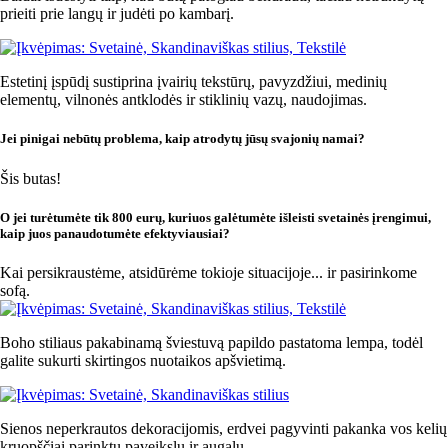
prieiti prie langų ir judėti po kambarį.
Estetinį įspūdį sustiprina įvairių tekstūrų, pavyzdžiui, medinių
elementų, vilnonės antklodės ir stiklinių vazų, naudojimas.
Jei pinigai nebūtų problema, kaip atrodytų jūsų svajonių namai?
Šis butas!
O jei turėtumėte tik 800 eurų, kuriuos galėtumėte išleisti svetainės įrengimui,
kaip juos panaudotumėte efektyviausiai?
Kai persikraustėme, atsidūrėme tokioje situacijoje... ir pasirinkome
sofą.
Boho stiliaus pakabinamą šviestuvą papildo pastatoma lempa, todėl
galite sukurti skirtingos nuotaikos apšvietimą.
Sienos neperkrautos dekoracijomis, erdvei pagyvinti pakanka vos kelių
kruopščiai parinktų paveikslų ir augalų.