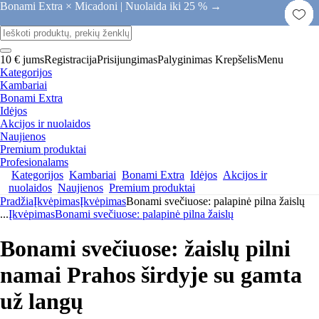
Bonami Extra × Micadoni |
Nuolaida iki 25 % →
10 € jums
Registracija
Prisijungimas
Palyginimas
Krepšelis
Menu
Kategorijos
Kambariai
Bonami Extra
Idėjos
Akcijos ir nuolaidos
Naujienos
Premium produktai
Profesionalams
Kategorijos
Kambariai
Bonami Extra
Idėjos
Akcijos ir
nuolaidos
Naujienos
Premium produktai
Pradžia
Įkvėpimas
Įkvėpimas
Bonami svečiuose: palapinė pilna žaislų
...
Įkvėpimas
Bonami svečiuose: palapinė pilna žaislų
Bonami svečiuose: žaislų pilni
namai Prahos širdyje su gamta
už langų