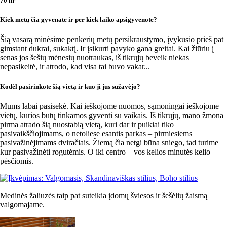
70 m²
Kiek metų čia gyvenate ir per kiek laiko apsigyvenote?
Šią vasarą minėsime penkerių metų persikraustymo, įvykusio prieš pat
gimstant dukrai, sukaktį. Ir įsikurti pavyko gana greitai. Kai žiūriu į
senas jos šešių mėnesių nuotraukas, iš tikrųjų beveik niekas
nepasikeitė, ir atrodo, kad visa tai buvo vakar...
Kodėl pasirinkote šią vietą ir kuo ji jus sužavėjo?
Mums labai pasisekė. Kai ieškojome nuomos, sąmoningai ieškojome
vietų, kurios būtų tinkamos gyventi su vaikais. Iš tikrųjų, mano žmona
pirma atrado šią nuostabią vietą, kuri dar ir puikiai tiko
pasivaikščiojimams, o netoliese esantis parkas – pirmiesiems
pasivažinėjimams dviračiais. Žiemą čia netgi būna sniego, tad turime
kur pasivažinėti rogutėmis. O iki centro – vos kelios minutės kelio
pėsčiomis.
Medinės žaliuzės taip pat suteikia įdomų šviesos ir šešėlių žaismą
valgomajame.