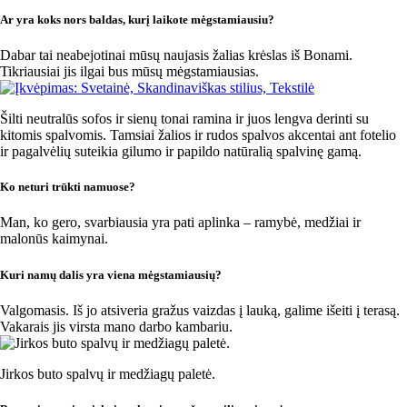
Ar yra koks nors baldas, kurį laikote mėgstamiausiu?
Dabar tai neabejotinai mūsų naujasis žalias krėslas iš Bonami.
Tikriausiai jis ilgai bus mūsų mėgstamiausias.
Šilti neutralūs sofos ir sienų tonai ramina ir juos lengva derinti su
kitomis spalvomis. Tamsiai žalios ir rudos spalvos akcentai ant fotelio
ir pagalvėlių suteikia gilumo ir papildo natūralią spalvinę gamą.
Ko neturi trūkti namuose?
Man, ko gero, svarbiausia yra pati aplinka – ramybė, medžiai ir
malonūs kaimynai.
Kuri namų dalis yra viena mėgstamiausių?
Valgomasis. Iš jo atsiveria gražus vaizdas į lauką, galime išeiti į terasą.
Vakarais jis virsta mano darbo kambariu.
Jirkos buto spalvų ir medžiagų paletė.