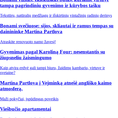
tampa pagrindiniu gyvenimo ir kūrybos tašku
Tekstūrų, natūralių medžiagų ir išskirtinių vintažinių radinių derinys
Bonami svečiuose: sijos, skliautai ir ramus tempas su
dainininke Martina Partlova
Atraskite renovuoto namo žavesį!
Gyvenimas pagal Karoliną Four: nesenstantis su
žiupsneliu žaismingumo
Kaip atvira erdvė gali tampi biuru, žaidimų kambariu, virtuve ir
svetaine?
Martina Partlova į Vejminką atnešė angliško kaimo
atmosferą.
Maži pokyčiai, įspūdingas poveikis
Viešbučio apartamentai