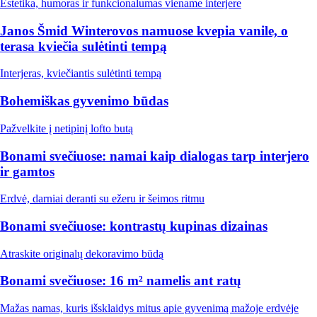
Estetika, humoras ir funkcionalumas viename interjere
Janos Šmid Winterovos namuose kvepia vanile, o
terasa kviečia sulėtinti tempą
Interjeras, kviečiantis sulėtinti tempą
Bohemiškas gyvenimo būdas
Pažvelkite į netipinį lofto butą
Bonami svečiuose: namai kaip dialogas tarp interjero
ir gamtos
Erdvė, darniai deranti su ežeru ir šeimos ritmu
Bonami svečiuose: kontrastų kupinas dizainas
Atraskite originalų dekoravimo būdą
Bonami svečiuose: 16 m² namelis ant ratų
Mažas namas, kuris išsklaidys mitus apie gyvenimą mažoje erdvėje