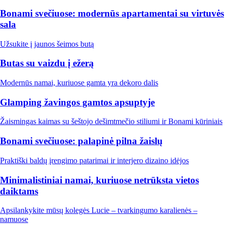
Bonami svečiuose: modernūs apartamentai su virtuvės
sala
Užsukite į jaunos šeimos butą
Butas su vaizdu į ežerą
Modernūs namai, kuriuose gamta yra dekoro dalis
Glamping žavingos gamtos apsuptyje
Žaismingas kaimas su šeštojo dešimtmečio stiliumi ir Bonami kūriniais
Bonami svečiuose: palapinė pilna žaislų
Praktiški baldų įrengimo patarimai ir interjero dizaino idėjos
Minimalistiniai namai, kuriuose netrūksta vietos
daiktams
Apsilankykite mūsų kolegės Lucie – tvarkingumo karalienės –
namuose