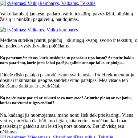
Vaiko kambarį jaukesnį padaro įvairių tekstūrų, pavyzdžiui, pliušinių
žaislų ir minkštų pagalvėlių, naudojimas.
Mediena suteikia įvairių pojūčių – skirtingų kvapų, svorio ir tekstūrų, o
tai padeda vystytis vaikų pojūčiams.
Ką patartumėte tiems, kurie susiduria su panašaus tipo būstu? Ar turite kokių
nors patarimų, kurie jums labai padėjo, galbūt sutaupė laiko ar pinigų...
Didelė rūsio patalpa pasirodė esanti svarbiausia. Todėl rekomenduoju
dosniai ir sumaniai įrengtas sandėliavimo patalpas. Mes visada ten
išnešame daiktus. Ir atvirkščiai.
Ką norėtumėte patirti ar sukurti savo namuose? Ar turite planų ar svajonių,
kurias norėtumėte įgyvendinti?
Na, kadangi jis nuomojamas, mano norai šiek tiek prieštaringi. Viena
vertus, norėčiau čia būti kuo ilgiau, kita vertus, norėčiau, kad man
pasisektų ir galėčiau sau leisti ką nors nuosavo. Bet už viską esu
dėkingas.