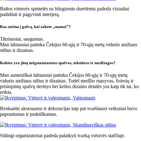
Baltos virtuvės spintelės su blizgiomis durelėmis padeda vizualiai
padidinti ir pagyvinti interjerą.
Kas ateina į galvą, kai sakote „namai”?
Tikriausiai, saugumas.
Man labiausiai patinka Čekijos 60-ųjų ir 70-ųjų metų vidurio amžiaus
stilius ir dizainas.
Kokios yra jūsų mėgstamiausios spalvos, tekstūros ir medžiagos?
Man asmeniškai labiausiai patinka Čekijos 60-ųjų ir 70-ųjų metų
vidurio amžiaus stilius ir dizainas. Todėl medžio masyvas, šviesių ir
prislopintų spalvų derinys bei kelios dizaino detalės yra kaip tik tai, ko
reikia.
Renkantis aksesuarus ir dekoracijas taip pat svarbiausi veiksniai buvo
paprastumas ir praktiškumas.
Stilingi organizatoriai padeda palaikyti tvarką virtuvės stalčiuje.