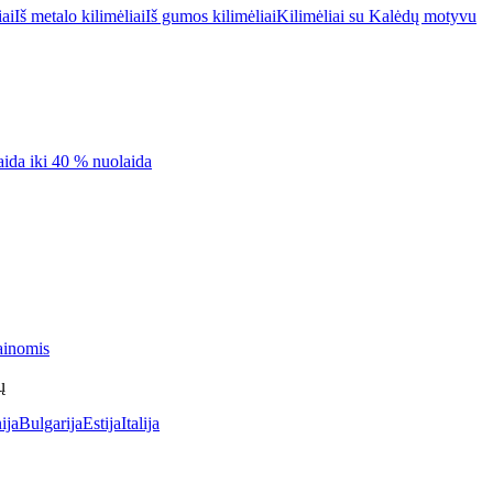
iai
Iš metalo kilimėliai
Iš gumos kilimėliai
Kilimėliai su Kalėdų motyvu
aida iki 40 % nuolaida
ainomis
ų
ija
Bulgarija
Estija
Italija