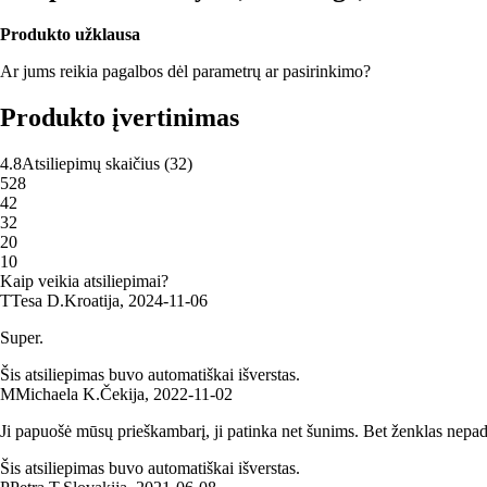
Produkto užklausa
Ar jums reikia pagalbos dėl parametrų ar pasirinkimo?
Produkto įvertinimas
4.8
Atsiliepimų skaičius
(
32
)
5
28
4
2
3
2
2
0
1
0
Kaip veikia atsiliepimai?
T
Tesa D.
Kroatija
,
2024‑11‑06
Super.
Šis atsiliepimas buvo automatiškai išverstas.
M
Michaela K.
Čekija
,
2022‑11‑02
Ji papuošė mūsų prieškambarį, ji patinka net šunims. Bet ženklas nepadė
Šis atsiliepimas buvo automatiškai išverstas.