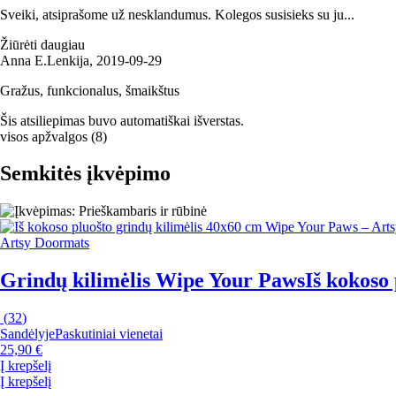
Sveiki, atsiprašome už nesklandumus. Kolegos susisieks su ju...
Žiūrėti daugiau
Anna E.
Lenkija
,
2019‑09‑29
Gražus, funkcionalus, šmaikštus
Šis atsiliepimas buvo automatiškai išverstas.
visos apžvalgos
(
8
)
Semkitės įkvėpimo
Artsy Doormats
Grindų kilimėlis Wipe Your Paws
Iš kokoso 
(
32
)
Sandėlyje
Paskutiniai vienetai
25,90 €
Į krepšelį
Į krepšelį