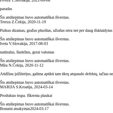
P
Petra T.
Slovakija
,
2021‑06‑08
paradas
Šis atsiliepimas buvo automatiškai išverstas.
Tereza Z.
Čekija
,
2020‑11‑19
Puikus dizainas, gražus pluoštas, užrašas nėra net per daug išsklaidytas i
Šis atsiliepimas buvo automatiškai išverstas.
Iveta V.
Slovakija
,
2017‑08‑03
natūralus, šiurkštus, gerai valomas
Šis atsiliepimas buvo automatiškai išverstas.
Míra N.
Čekija
,
2020‑11‑12
Atidžiau įsižiūrėjus, galima aptikti tam tikrų atspaudo defektų, tačiau 
Šis atsiliepimas buvo automatiškai išverstas.
MARIJA S.
Kroatija
,
2024‑03‑14
Produktas trupa. Iškrenta plaukai
Šis atsiliepimas buvo automatiškai išverstas.
Bonami atsakymas
2024‑03‑17