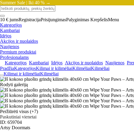
Summer Sale |
Iki 40 % →
10 € jums
Registracija
Prisijungimas
Palyginimas
Krepšelis
Menu
Kategorijos
Kambariai
Idėjos
Akcijos ir nuolaidos
Naujienos
Premium produktai
Profesionalams
Kategorijos
Kambariai
Idėjos
Akcijos ir nuolaidos
Naujienos
Pre
Pradžia
Kategorijos
Kilimai ir kilimėliai
Kilimėliai
Kilimėliai
...
Kilimai ir kilimėliai
Kilimėliai
Rodyti galeriją
Peržiūrėti visus
(+7)
Paskutiniai vienetai
ID: 659704
Artsy Doormats