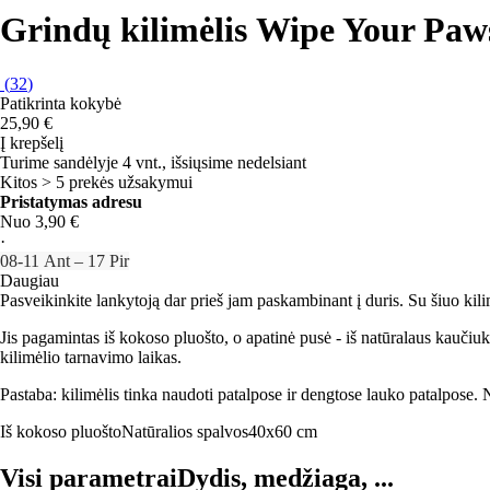
Grindų kilimėlis Wipe Your Paw
(
32
)
Patikrinta kokybė
25,90 €
Į krepšelį
Turime sandėlyje 4 vnt., išsiųsime nedelsiant
Kitos > 5 prekės užsakymui
Pristatymas adresu
Nuo 3,90 €
·
08‑11 Ant – 17 Pir
Daugiau
Pasveikinkite lankytoją dar prieš jam paskambinant į duris. Su šiuo kili
Jis pagamintas iš kokoso pluošto, o apatinė pusė - iš natūralaus kaučiu
kilimėlio tarnavimo laikas.
Pastaba: kilimėlis tinka naudoti patalpose ir dengtose lauko patalpose. N
Iš kokoso pluošto
Natūralios spalvos
40x60 cm
Visi parametrai
Dydis, medžiaga, ...