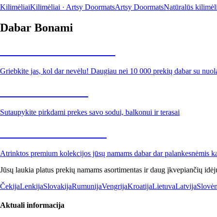
Kilimėliai
Kilimėliai · Artsy Doormats
Artsy Doormats
Natūralūs kilimėl
Dabar Bonami
Summer Sale iki -40 %
Griebkite jas, kol dar nevėlu! Daugiau nei 10 000 prekių dabar su nuol
Sodas su nuolaida
Sutaupykite pirkdami prekes savo sodui, balkonui ir terasai
Premium su nuolaida
Atrinktos premium kolekcijos jūsų namams dabar dar palankesnėmis k
Jūsų laukia platus prekių namams asortimentas ir daug įkvepiančių idėj
Čekija
Lenkija
Slovakija
Rumunija
Vengrija
Kroatija
Lietuva
Latvija
Slovėn
Aktuali informacija