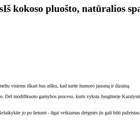
s
Iš kokoso pluošto, natūralios sp
mėliu visiems iškart bus aišku, kad turite humoro jausmą ir dizainą.
ko. Dėl modifikuoto gamybos proceso, kuris vyksta Jungtinėje Karalystėj
elaikykite jo po lietumi - ilgai veikiamas drėgmės jis gali būti pažeistas