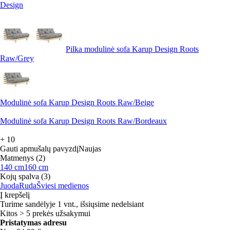
Design
Pilka modulinė sofa Karup Design Roots
Raw/Grey
Modulinė sofa Karup Design Roots Raw/Beige
Modulinė sofa Karup Design Roots Raw/Bordeaux
+
10
Gauti apmušalų pavyzdį
Naujas
Matmenys (2)
140 cm
160 cm
Kojų spalva (3)
Juoda
Ruda
Šviesi medienos
Į krepšelį
Turime sandėlyje 1 vnt., išsiųsime nedelsiant
Kitos > 5 prekės užsakymui
Pristatymas adresu