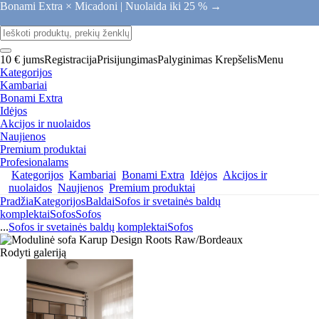
Bonami Extra × Micadoni |
Nuolaida iki 25 % →
10 € jums
Registracija
Prisijungimas
Palyginimas
Krepšelis
Menu
Kategorijos
Kambariai
Bonami Extra
Idėjos
Akcijos ir nuolaidos
Naujienos
Premium produktai
Profesionalams
Kategorijos
Kambariai
Bonami Extra
Idėjos
Akcijos ir
nuolaidos
Naujienos
Premium produktai
Pradžia
Kategorijos
Baldai
Sofos ir svetainės baldų
komplektai
Sofos
Sofos
...
Sofos ir svetainės baldų komplektai
Sofos
Rodyti galeriją