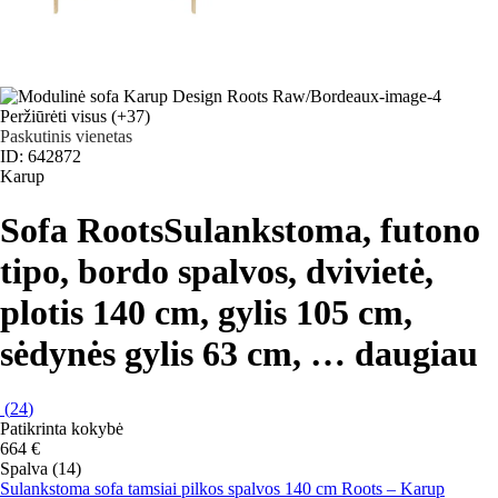
Peržiūrėti visus
(+37)
Paskutinis vienetas
ID: 642872
Karup
Sofa Roots
Sulankstoma, futono
tipo, bordo spalvos, dvivietė,
plotis 140 cm, gylis 105 cm,
sėdynės gylis 63 cm
, …
daugiau
(
24
)
Patikrinta kokybė
664 €
Spalva (14)
Sulankstoma sofa tamsiai pilkos spalvos 140 cm Roots – Karup