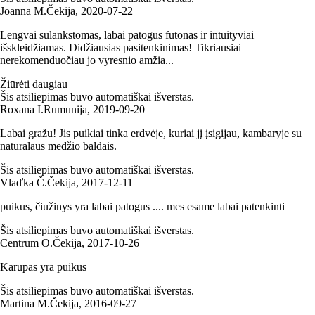
Joanna M.
Čekija
,
2020‑07‑22
Lengvai sulankstomas, labai patogus futonas ir intuityviai
išskleidžiamas. Didžiausias pasitenkinimas! Tikriausiai
nerekomenduočiau jo vyresnio amžia...
Žiūrėti daugiau
Šis atsiliepimas buvo automatiškai išverstas.
Roxana I.
Rumunija
,
2019‑09‑20
Labai gražu! Jis puikiai tinka erdvėje, kuriai jį įsigijau, kambaryje su
natūralaus medžio baldais.
Šis atsiliepimas buvo automatiškai išverstas.
Vlaďka Č.
Čekija
,
2017‑12‑11
puikus, čiužinys yra labai patogus .... mes esame labai patenkinti
Šis atsiliepimas buvo automatiškai išverstas.
Centrum O.
Čekija
,
2017‑10‑26
Karupas yra puikus
Šis atsiliepimas buvo automatiškai išverstas.
Martina M.
Čekija
,
2016‑09‑27