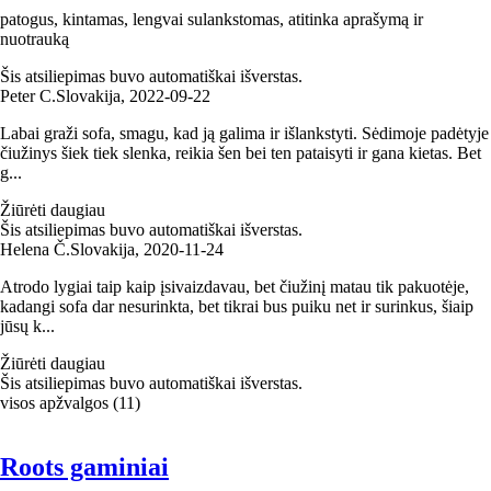
patogus, kintamas, lengvai sulankstomas, atitinka aprašymą ir
nuotrauką
Šis atsiliepimas buvo automatiškai išverstas.
Peter C.
Slovakija
,
2022‑09‑22
Labai graži sofa, smagu, kad ją galima ir išlankstyti. Sėdimoje padėtyje
čiužinys šiek tiek slenka, reikia šen bei ten pataisyti ir gana kietas. Bet
g...
Žiūrėti daugiau
Šis atsiliepimas buvo automatiškai išverstas.
Helena Č.
Slovakija
,
2020‑11‑24
Atrodo lygiai taip kaip įsivaizdavau, bet čiužinį matau tik pakuotėje,
kadangi sofa dar nesurinkta, bet tikrai bus puiku net ir surinkus, šiaip
jūsų k...
Žiūrėti daugiau
Šis atsiliepimas buvo automatiškai išverstas.
visos apžvalgos
(
11
)
Roots gaminiai