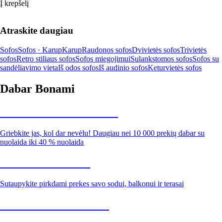
Į krepšelį
Atraskite daugiau
Sofos
Sofos · Karup
Karup
Raudonos sofos
Dvivietės sofos
Trivietės
sofos
Retro stiliaus sofos
Sofos miegojimui
Sulankstomos sofos
Sofos su
sandėliavimo vieta
Iš odos sofos
Iš audinio sofos
Keturvietės sofos
Dabar Bonami
Summer Sale iki -40 %
Griebkite jas, kol dar nevėlu! Daugiau nei 10 000 prekių dabar su
nuolaida iki 40 % nuolaida
Sodas su nuolaida
Sutaupykite pirkdami prekes savo sodui, balkonui ir terasai
Premium su nuolaida