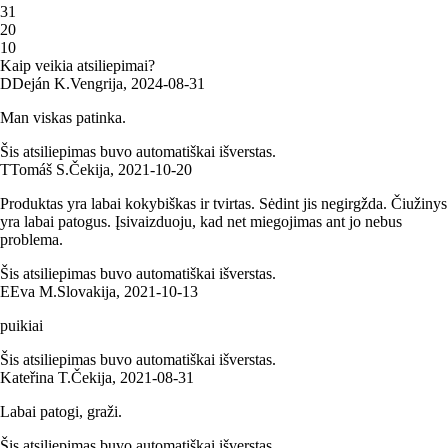
3
1
2
0
1
0
Kaip veikia atsiliepimai?
D
Deján K.
Vengrija
,
2024‑08‑31
Man viskas patinka.
Šis atsiliepimas buvo automatiškai išverstas.
T
Tomáš S.
Čekija
,
2021‑10‑20
Produktas yra labai kokybiškas ir tvirtas. Sėdint jis negirgžda. Čiužinys
yra labai patogus. Įsivaizduoju, kad net miegojimas ant jo nebus
problema.
Šis atsiliepimas buvo automatiškai išverstas.
E
Eva M.
Slovakija
,
2021‑10‑13
puikiai
Šis atsiliepimas buvo automatiškai išverstas.
Kateřina T.
Čekija
,
2021‑08‑31
Labai patogi, graži.
Šis atsiliepimas buvo automatiškai išverstas.