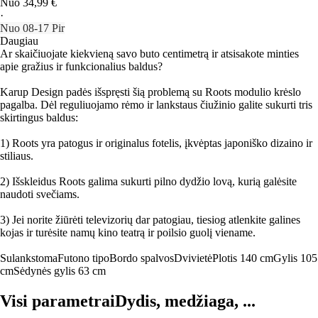
Nuo 34,99 €
·
Nuo 08‑17 Pir
Daugiau
Ar skaičiuojate kiekvieną savo buto centimetrą ir atsisakote minties
apie gražius ir funkcionalius baldus?
Karup Design padės išspręsti šią problemą su Roots modulio krėslo
pagalba. Dėl reguliuojamo rėmo ir lankstaus čiužinio galite sukurti tris
skirtingus baldus:
1) Roots yra patogus ir originalus fotelis, įkvėptas japoniško dizaino ir
stiliaus.
2) Išskleidus Roots galima sukurti pilno dydžio lovą, kurią galėsite
naudoti svečiams.
3) Jei norite žiūrėti televizorių dar patogiau, tiesiog atlenkite galines
kojas ir turėsite namų kino teatrą ir poilsio guolį viename.
Sulankstoma
Futono tipo
Bordo spalvos
Dvivietė
Plotis 140 cm
Gylis 105
cm
Sėdynės gylis 63 cm
Visi parametrai
Dydis, medžiaga, ...