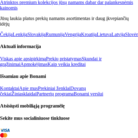
Atrinktos premium kolekcijos jūsų namams dabar dar palankesnėmis
kainomis
Jūsų laukia platus prekių namams asortimentas ir daug įkvepiančių
idėjų
Čekija
Lenkija
Slovakija
Rumunija
Vengrija
Kroatija
Lietuva
Latvija
Slovėn
Aktuali informacija
Viskas apie apsipirkimą
Prekių pristatymas
Skundai ir
grąžinimai
Apmokėjimas
Kaip veikia kreditai
Išsamiau apie Bonami
Kontaktai
Apie mus
Prekiniai ženklai
Dovanų
čekiai
Žiniasklaidai
Partnerių programa
Bonami verslui
Atsisiųsti mobiliąją programėlę
Sekite mus socialiniuose tinkluose