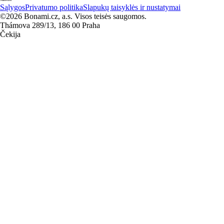
Sąlygos
Privatumo politika
Slapukų taisyklės ir nustatymai
©2026 Bonami.cz, a.s. Visos teisės saugomos.
Thámova 289/13, 186 00 Praha
Čekija