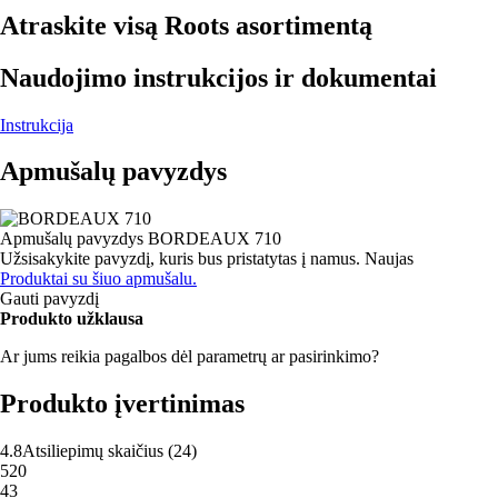
Atraskite visą Roots asortimentą
Naudojimo instrukcijos ir dokumentai
Instrukcija
Apmušalų pavyzdys
Apmušalų pavyzdys
BORDEAUX 710
Užsisakykite pavyzdį, kuris bus pristatytas į namus.
Naujas
Produktai su šiuo apmušalu.
Gauti pavyzdį
Produkto užklausa
Ar jums reikia pagalbos dėl parametrų ar pasirinkimo?
Produkto įvertinimas
4.8
Atsiliepimų skaičius
(
24
)
5
20
4
3