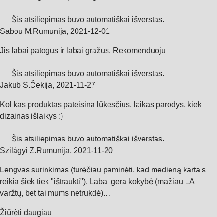
Šis atsiliepimas buvo automatiškai išverstas.
Sabou M.
Rumunija
,
2021‑12‑01
Jis labai patogus ir labai gražus. Rekomenduoju
Šis atsiliepimas buvo automatiškai išverstas.
Jakub S.
Čekija
,
2021‑11‑27
Kol kas produktas pateisina lūkesčius, laikas parodys, kiek
dizainas išlaikys :)
Šis atsiliepimas buvo automatiškai išverstas.
Szilágyi Z.
Rumunija
,
2021‑11‑20
Lengvas surinkimas (turėčiau paminėti, kad medieną kartais
reikia šiek tiek "ištraukti"). Labai gera kokybė (mažiau LA
varžtų, bet tai mums netrukdė)....
Žiūrėti daugiau