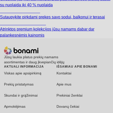
su nuolaida iki 40 % nuolaida
Sodas su nuolaida
Sutaupykite pirkdami prekes savo sodui, balkonui ir terasai
Premium su nuolaida
Atrinktos premium kolekcijos jūsų namams dabar dar
palankesnėmis kainomis
Jūsų laukia platus prekių namams
asortimentas ir daug įkvepiančių idėjų
AKTUALI INFORMACIJA
IŠSAMIAU APIE BONAMI
Viskas apie apsipirkimą
Kontaktai
Prekių pristatymas
Apie mus
Skundai ir grąžinimai
Prekiniai ženklai
Apmokėjimas
Dovanų čekiai