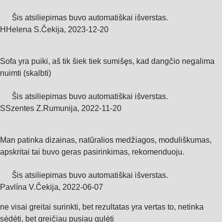
Šis atsiliepimas buvo automatiškai išverstas.
H
Helena S.
Čekija
,
2023‑12‑20
Sofa yra puiki, aš tik šiek tiek sumišęs, kad dangčio negalima
nuimti (skalbti)
Šis atsiliepimas buvo automatiškai išverstas.
S
Szentes Z.
Rumunija
,
2022‑11‑20
Man patinka dizainas, natūralios medžiagos, moduliškumas,
apskritai tai buvo geras pasirinkimas, rekomenduoju.
Šis atsiliepimas buvo automatiškai išverstas.
Pavlína V.
Čekija
,
2022‑06‑07
ne visai greitai surinkti, bet rezultatas yra vertas to, netinka
sėdėti, bet greičiau pusiau gulėti