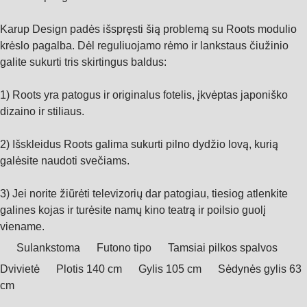
Karup Design padės išspręsti šią problemą su Roots modulio
krėslo pagalba. Dėl reguliuojamo rėmo ir lankstaus čiužinio
galite sukurti tris skirtingus baldus:
1) Roots yra patogus ir originalus fotelis, įkvėptas japoniško
dizaino ir stiliaus.
2) Išskleidus Roots galima sukurti pilno dydžio lovą, kurią
galėsite naudoti svečiams.
3) Jei norite žiūrėti televizorių dar patogiau, tiesiog atlenkite
galines kojas ir turėsite namų kino teatrą ir poilsio guolį
viename.
Sulankstoma
Futono tipo
Tamsiai pilkos spalvos
Dvivietė
Plotis 140 cm
Gylis 105 cm
Sėdynės gylis 63
cm