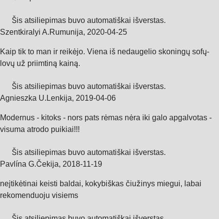
Šis atsiliepimas buvo automatiškai išverstas.
Szentkiralyi A.
Rumunija
,
2020‑04‑25
Kaip tik to man ir reikėjo. Viena iš nedaugelio skoningų sofų-
lovų už priimtiną kainą.
Šis atsiliepimas buvo automatiškai išverstas.
Agnieszka U.
Lenkija
,
2019‑04‑06
Modernus - kitoks - nors pats rėmas nėra iki galo apgalvotas -
visuma atrodo puikiai!!!
Šis atsiliepimas buvo automatiškai išverstas.
Pavlína G.
Čekija
,
2018‑11‑19
neįtikėtinai keisti baldai, kokybiškas čiužinys miegui, labai
rekomenduoju visiems
Šis atsiliepimas buvo automatiškai išverstas.