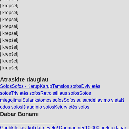
Į krepšelį
Į krepšelį
Į krepšelį
Į krepšelį
Į krepšelį
Į krepšelį
Į krepšelį
Į krepšelį
Į krepšelį
Į krepšelį
Atraskite daugiau
Sofos
Sofos · Karup
Karup
Tamsios sofos
Dvivietės
sofos
Trivietės sofos
Retro stiliaus sofos
Sofos
miegojimui
Sulankstomos sofos
Sofos su sandėliavimo vieta
Iš
odos sofos
Iš audinio sofos
Keturvietės sofos
Dabar Bonami
Summer Sale iki -40 %
Griebkite jas, kol dar nevėlu! Daugiau nei 10 000 prekių dabar