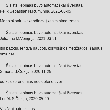
Šis atsiliepimas buvo automatiškai išverstas.
Felix Sebastian N.
Rumunija
,
2021‑06‑05
Mano skoniui - skandinaviškas minimalizmas.
Šis atsiliepimas buvo automatiškai išverstas.
Julianna M.
Vengrija
,
2021‑03‑31
itin patogu, lengva naudoti, kokybiškos medžiagos, šaunus
dizainas
Šis atsiliepimas buvo automatiškai išverstas.
Simona B.
Čekija
,
2020‑11‑29
puikus sprendimas nedidelei erdvei
Šis atsiliepimas buvo automatiškai išverstas.
Luděk S.
Čekija
,
2020‑05‑20
Visiškai patenkintas