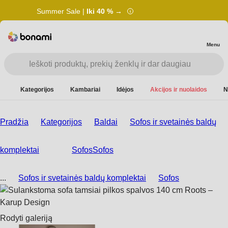
Summer Sale |
Iki 40 % →
Menu
Kategorijos
Kambariai
Idėjos
Akcijos ir nuolaidos
N
Pradžia
Kategorijos
Baldai
Sofos ir svetainės baldų
komplektai
Sofos
Sofos
...
Sofos ir svetainės baldų komplektai
Sofos
Rodyti galeriją