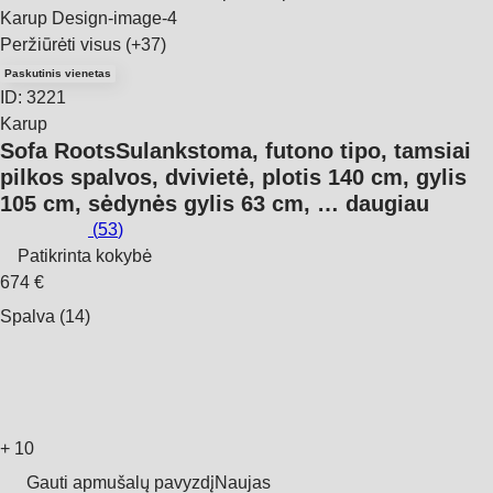
Peržiūrėti visus
(+37)
Paskutinis vienetas
ID: 3221
Karup
Sofa Roots
Sulankstoma, futono tipo, tamsiai
pilkos spalvos, dvivietė, plotis 140 cm, gylis
105 cm, sėdynės gylis 63 cm
, …
daugiau
(
53
)
Patikrinta kokybė
674 €
Spalva (14)
+
10
Gauti apmušalų pavyzdį
Naujas