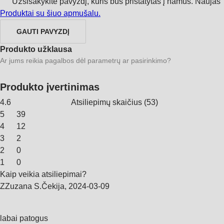
Užsisakykite pavyzdį, kuris bus pristatytas į namus.
Naujas
Produktai su šiuo apmušalu.
GAUTI PAVYZDĮ
Produkto užklausa
Ar jums reikia pagalbos dėl parametrų ar pasirinkimo?
Produkto įvertinimas
4.6
Atsiliepimų skaičius
(
53
)
5
39
4
12
3
2
2
0
1
0
Kaip veikia atsiliepimai?
Z
Zuzana S.
Čekija
,
2024‑03‑09
labai patogus