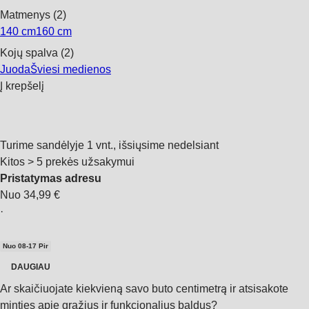
Matmenys (2)
140 cm
160 cm
Kojų spalva (2)
Juoda
Šviesi medienos
Į krepšelį
Turime sandėlyje 1 vnt., išsiųsime nedelsiant
Kitos > 5 prekės užsakymui
Pristatymas adresu
Nuo 34,99 €
·
Nuo 08‑17 Pir
DAUGIAU
Ar skaičiuojate kiekvieną savo buto centimetrą ir atsisakote
minties apie gražius ir funkcionalius baldus?