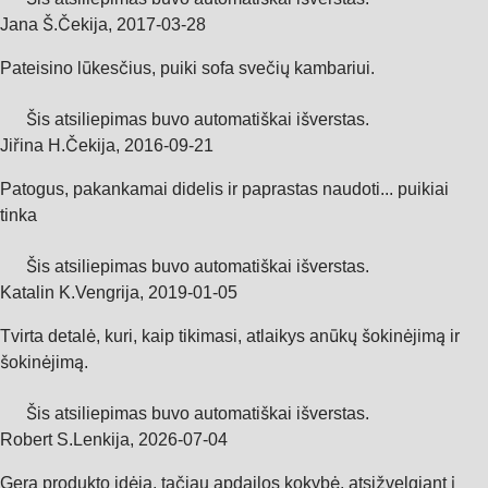
Jana Š.
Čekija
,
2017‑03‑28
Pateisino lūkesčius, puiki sofa svečių kambariui.
Šis atsiliepimas buvo automatiškai išverstas.
Jiřina H.
Čekija
,
2016‑09‑21
Patogus, pakankamai didelis ir paprastas naudoti... puikiai
tinka
Šis atsiliepimas buvo automatiškai išverstas.
Katalin K.
Vengrija
,
2019‑01‑05
Tvirta detalė, kuri, kaip tikimasi, atlaikys anūkų šokinėjimą ir
šokinėjimą.
Šis atsiliepimas buvo automatiškai išverstas.
Robert S.
Lenkija
,
2026‑07‑04
Gera produkto idėja, tačiau apdailos kokybė, atsižvelgiant į