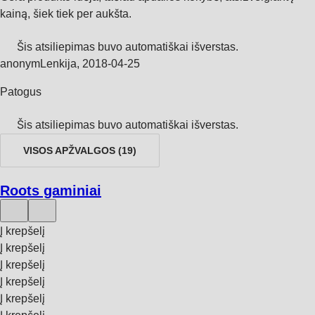
kainą, šiek tiek per aukšta.
Šis atsiliepimas buvo automatiškai išverstas.
anonym
Lenkija
,
2018‑04‑25
Patogus
Šis atsiliepimas buvo automatiškai išverstas.
VISOS APŽVALGOS
(
19
)
Roots gaminiai
Į krepšelį
Į krepšelį
Į krepšelį
Į krepšelį
Į krepšelį